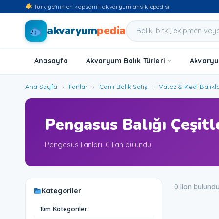
Türkiye'nin en kapsamlı akvaryum ansiklopedisi
akvaryum
pedia
Anasayfa
Akvaryum Balık Türleri
Akvaryum
Ana Sayfa
›
İlanlar
›
Canlı Balık Satış
›
Vatoz & Kedi Balıkla
Pengasus Balığı Çeşitle
Pengasus ilanları. 0 ilan bulundu.
0 ilan bulund
Kategoriler
Tüm Kategoriler