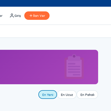
er
Giriş
İlan Ver
En Yeni
En Ucuz
En Pahalı