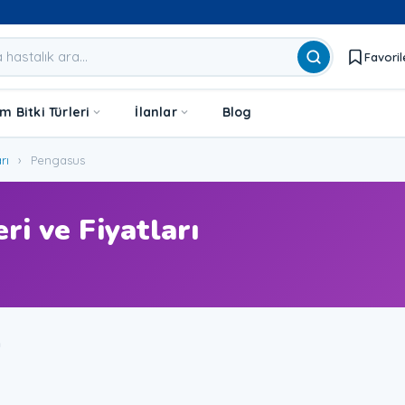
Favoril
 Bitki Türleri
İlanlar
Blog
rı
›
Pengasus
ri ve Fiyatları
u