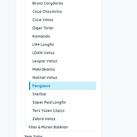
Bronz Corydoras
Cüce Otocinclus
Cüce Vatoz
Diğer Türler
Komando
L144 Longfin
LDA16 Vatoz
Leopar Vatoz
Makrakanta
Noktalı Vatoz
Pengasus
Sterbai
Süper Red Longfin
Ters Yüzen Çöpçü
Zebra Vatoz
Yılan & Müren Balıkları
Yem Satış