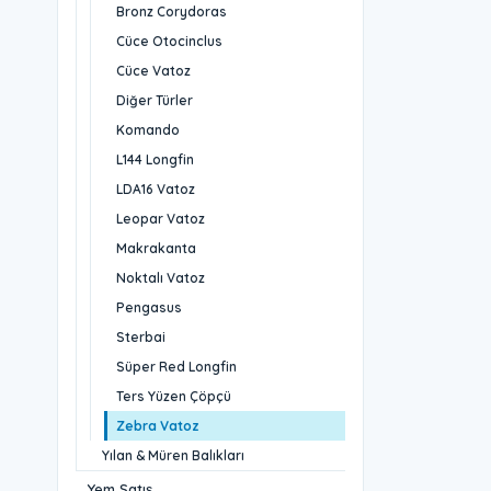
Bronz Corydoras
Cüce Otocinclus
Cüce Vatoz
Diğer Türler
Komando
L144 Longfin
LDA16 Vatoz
Leopar Vatoz
Makrakanta
Noktalı Vatoz
Pengasus
Sterbai
Süper Red Longfin
Ters Yüzen Çöpçü
Zebra Vatoz
Yılan & Müren Balıkları
Yem Satış