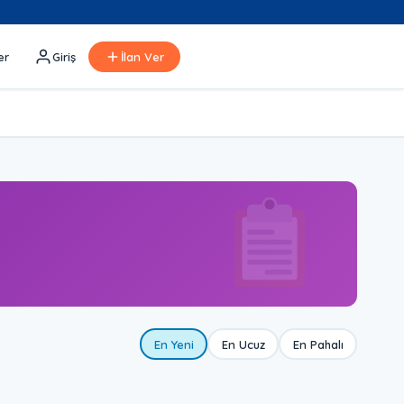
er
Giriş
İlan Ver
En Yeni
En Ucuz
En Pahalı