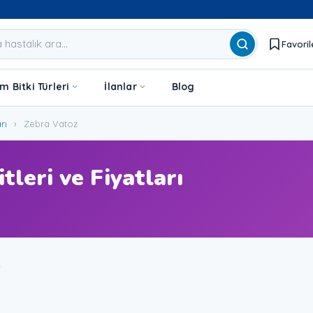
Favoril
 Bitki Türleri
İlanlar
Blog
rı
›
Zebra Vatoz
tleri ve Fiyatları
u