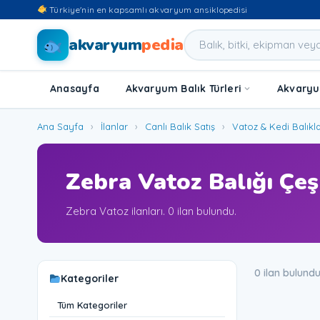
Türkiye'nin en kapsamlı akvaryum ansiklopedisi
akvaryum
pedia
Anasayfa
Akvaryum Balık Türleri
Akvaryum
Ana Sayfa
›
İlanlar
›
Canlı Balık Satış
›
Vatoz & Kedi Balıkla
Zebra Vatoz Balığı Çeşi
Zebra Vatoz ilanları. 0 ilan bulundu.
0 ilan bulund
Kategoriler
Tüm Kategoriler