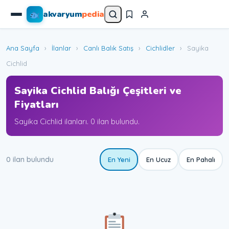
akvaryum
pedia
Ana Sayfa
›
İlanlar
›
Canlı Balık Satış
›
Cichlidler
›
Sayika
Cichlid
Sayika Cichlid Balığı Çeşitleri ve
Fiyatları
Sayika Cichlid ilanları. 0 ilan bulundu.
0 ilan bulundu
En Yeni
En Ucuz
En Pahalı