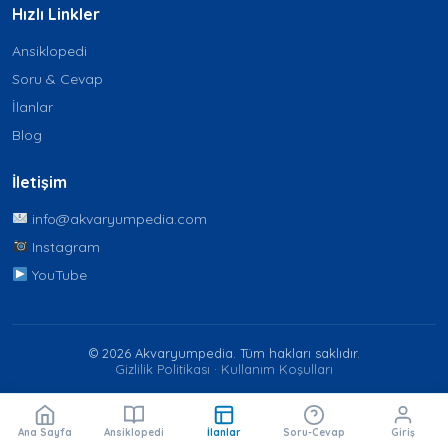
Hızlı Linkler
Ansiklopedi
Soru & Cevap
İlanlar
Blog
İletişim
info@akvaryumpedia.com
Instagram
YouTube
© 2026 Akvaryumpedia. Tüm hakları saklıdır.
Gizlilik Politikası
·
Kullanım Koşulları
Ana Sayfa
Ansiklopedi
İlanlar
Soru-Cevap
Giriş