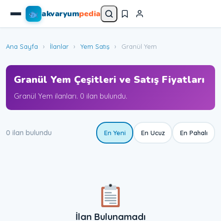
akvaryum
pedia
Ana Sayfa
›
İlanlar
›
Yem Satış
›
Granül Yem
Granül Yem Çeşitleri ve Satış Fiyatları
Granül Yem ilanları. 0 ilan bulundu.
0 ilan bulundu
En Yeni
En Ucuz
En Pahalı
İlan Bulunamadı