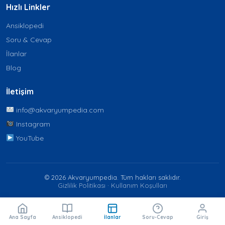
Hızlı Linkler
Ansiklopedi
Soru & Cevap
İlanlar
Blog
İletişim
info@akvaryumpedia.com
Instagram
YouTube
© 2026 Akvaryumpedia. Tüm hakları saklıdır.
Gizlilik Politikası
·
Kullanım Koşulları
Ana Sayfa
Ansiklopedi
İlanlar
Soru-Cevap
Giriş