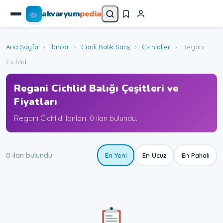
akvaryum
pedia
Ana Sayfa
›
İlanlar
›
Canlı Balık Satış
›
Cichlidler
›
Regani
Cichlid
Regani Cichlid Balığı Çeşitleri ve
Fiyatları
Regani Cichlid ilanları. 0 ilan bulundu.
0 ilan bulundu
En Yeni
En Ucuz
En Pahalı