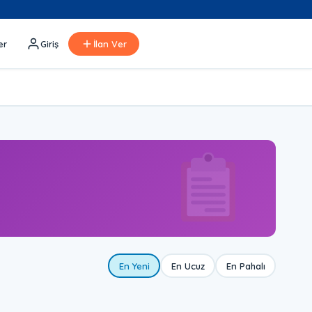
er
Giriş
İlan Ver
En Yeni
En Ucuz
En Pahalı