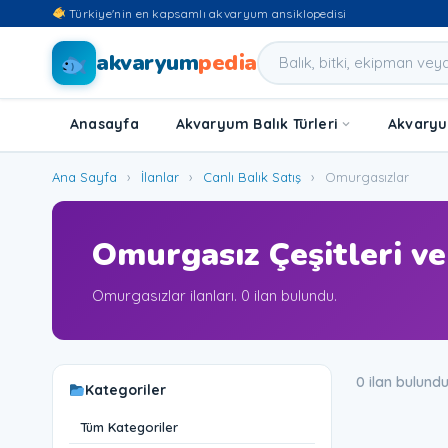
Türkiye'nin en kapsamlı akvaryum ansiklopedisi
akvaryum
pedia
Anasayfa
Akvaryum Balık Türleri
Akvaryum
Ana Sayfa
›
İlanlar
›
Canlı Balık Satış
›
Omurgasızlar
Omurgasız Çeşitleri ve 
Omurgasızlar ilanları. 0 ilan bulundu.
0 ilan bulund
Kategoriler
Tüm Kategoriler