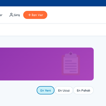
er
Giriş
İlan Ver
En Yeni
En Ucuz
En Pahalı