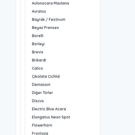
Aulonocara Maulana
Auratus
Bayrak / Festivum
Beyaz Prenses
Borelli
Borleyi
Brevis
Brikardi
Calico
Çikolata Cichlid
Demasoni
Diğer Türler
Discus
Electric Blue Acara
Elongatus Neon Spot
Flowerhorn
Frontoza