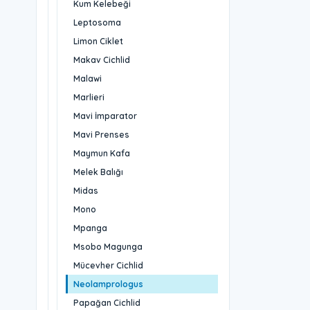
Kum Kelebeği
Leptosoma
Limon Ciklet
Makav Cichlid
Malawi
Marlieri
Mavi İmparator
Mavi Prenses
Maymun Kafa
Melek Balığı
Midas
Mono
Mpanga
Msobo Magunga
Mücevher Cichlid
Neolamprologus
Papağan Cichlid