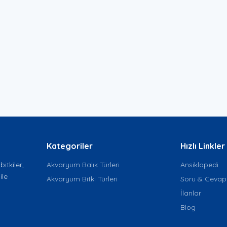
Kategoriler
Hızlı Linkler
itkiler,
Akvaryum Balık Türleri
Ansiklopedi
ile
Akvaryum Bitki Türleri
Soru & Cevap
İlanlar
Blog