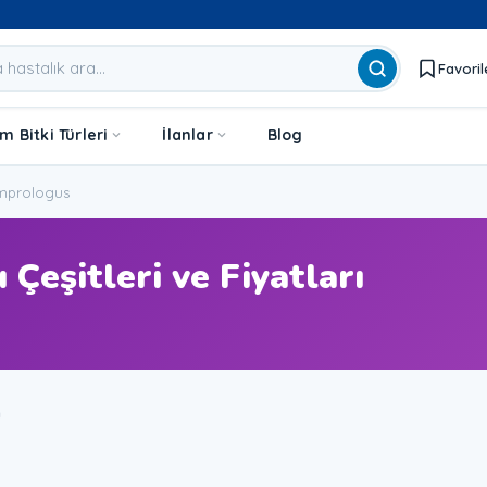
Favoril
 Bitki Türleri
İlanlar
Blog
mprologus
Çeşitleri ve Fiyatları
u