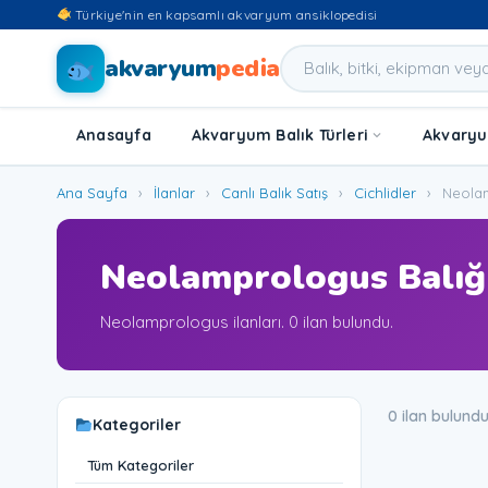
Türkiye'nin en kapsamlı akvaryum ansiklopedisi
akvaryum
pedia
Anasayfa
Akvaryum Balık Türleri
Akvaryum
Ana Sayfa
›
İlanlar
›
Canlı Balık Satış
›
Cichlidler
›
Neola
Neolamprologus Balığı 
Neolamprologus ilanları. 0 ilan bulundu.
0 ilan bulund
Kategoriler
Tüm Kategoriler