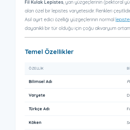
Fil Kulak Lepistes
, yan yüzgeçlerinin (pektoral y
alan özel bir lepistes varyetesidir. Renkleri çeşitlid
Asıl ayırt edici özelliği yüzgeçlerinin normal
lepiste
dayanıklı bir tür olduğu için çoğu akvaryum orta
Temel Özellikler
ÖZELLIK
B
Bilimsel Adı
P
Varyete
D
Türkçe Adı
F
Köken
S