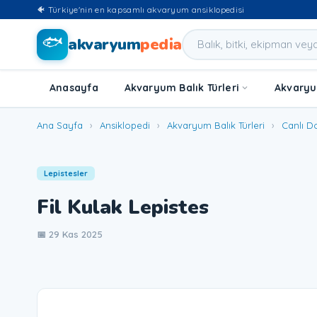
🐠 Türkiye'nin en kapsamlı akvaryum ansiklopedisi
🐟
akvaryum
pedia
Anasayfa
Akvaryum Balık Türleri
Akvaryum
Ana Sayfa
›
Ansiklopedi
›
Akvaryum Balık Türleri
›
Canlı D
Lepistesler
Fil Kulak Lepistes
📅 29 Kas 2025