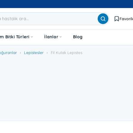
Favoril
 Bitki Türleri
İlanlar
Blog
oğuranlar
›
Lepistesler
›
Fil Kulak Lepistes