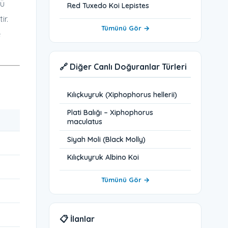
nü
Red Tuxedo Koi Lepistes
ir.
Tümünü Gör →
e
🔗 Diğer Canlı Doğuranlar Türleri
Kılıçkuyruk (Xiphophorus hellerii)
Plati Balığı – Xiphophorus
maculatus
Siyah Moli (Black Molly)
Kılıçkuyruk Albino Koi
Tümünü Gör →
📋 İlanlar