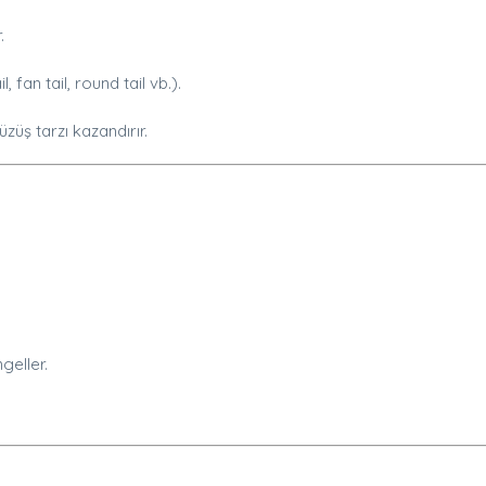
.
fan tail, round tail vb.).
züş tarzı kazandırır.
geller.