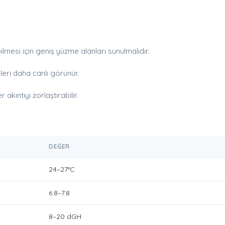
mesi için geniş yüzme alanları sunulmalıdır.
eri daha canlı görünür.
kıntıyı zorlaştırabilir.
DEĞER
24–27°C
6.8–7.8
8–20 dGH