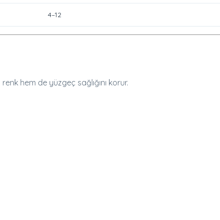
4–12
m renk hem de yüzgeç sağlığını korur.