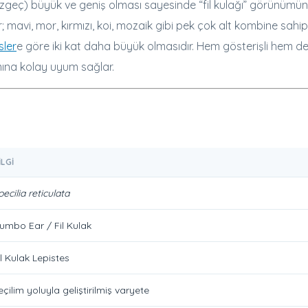
üzgeç) büyük ve geniş olması sayesinde “fil kulağı” görünümü
ir; mavi, mor, kırmızı, koi, mozaik gibi pek çok alt kombine sahipt
sler
e göre iki kat daha büyük olmasıdır. Hem gösterişli hem d
mına kolay uyum sağlar.
ILGI
oecilia reticulata
umbo Ear / Fil Kulak
il Kulak Lepistes
eçilim yoluyla geliştirilmiş varyete