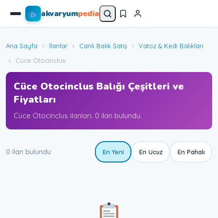
akvaryum
pedia
Ana Sayfa
›
İlanlar
›
Canlı Balık Satış
›
Vatoz & Kedi Balıkları
›
Cüce Otocinclus
Cüce Otocinclus Balığı Çeşitleri ve
Fiyatları
Cüce Otocinclus ilanları. 0 ilan bulundu.
0 ilan bulundu
En Yeni
En Ucuz
En Pahalı