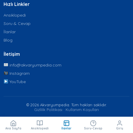
Hızlı Linkler
Ansiklopedi
Soru & Cevap
İlanlar
Blog
İletişim
info@akvaryumpedia.com
Instagram
YouTube
© 2026 Akvaryumpedia. Tüm hakları saklıdır.
Gizlilik Politikası
·
Kullanım Koşulları
Ana Sayfa
Ansiklopedi
İlanlar
Soru-Cevap
Giriş