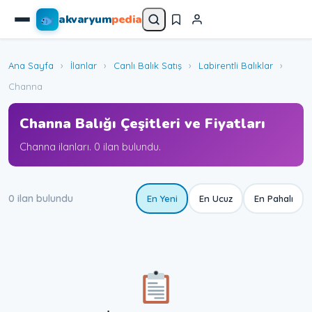
akvaryum
pedia
Ana Sayfa
›
İlanlar
›
Canlı Balık Satış
›
Labirentli Balıklar
›
Channa
Channa Balığı Çeşitleri ve Fiyatları
Channa ilanları. 0 ilan bulundu.
0 ilan bulundu
En Yeni
En Ucuz
En Pahalı