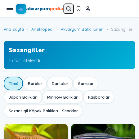
akvaryum
pedia
Ana Sayfa
›
Ansiklopedi
›
Akvaryum Balık Türleri
›
Sazangiller
Sazangiller
15 tür listelendi
Tümü
Barblar
Daniolar
Garralar
Japon Balıkları
Minnow Balıkları
Rasboralar
Sazansıgil Köpek Balıkları - Sharklar