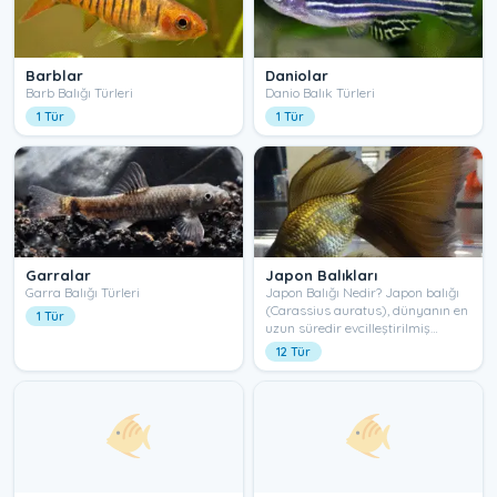
Barblar
Daniolar
Barb Balığı Türleri
Danio Balık Türleri
1 Tür
1 Tür
Garralar
Japon Balıkları
Garra Balığı Türleri
Japon Balığı Nedir? Japon balığı
(Carassius auratus), dünyanın en
1 Tür
uzun süredir evcilleştirilmiş…
12 Tür