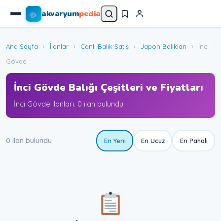
akvaryum
pedia
Ana Sayfa
›
İlanlar
›
Canlı Balık Satış
›
Japon Balıkları
›
İnci
Gövde
İnci Gövde Balığı Çeşitleri ve Fiyatları
İnci Gövde ilanları. 0 ilan bulundu.
0 ilan bulundu
En Yeni
En Ucuz
En Pahalı