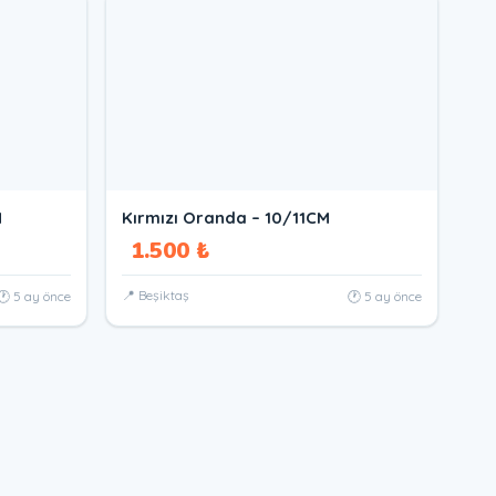
M
Kırmızı Oranda – 10/11CM
1.500 ₺
📍 Beşiktaş
🕐 5 ay önce
🕐 5 ay önce