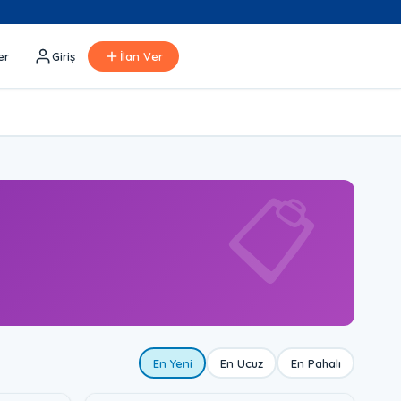
er
Giriş
İlan Ver
📋
En Yeni
En Ucuz
En Pahalı