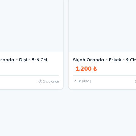
randa – Dişi – 5-6 CM
Siyah Oranda – Erkek – 9 C
1.200 ₺
📍 Beşiktaş
🕐 5 ay önce