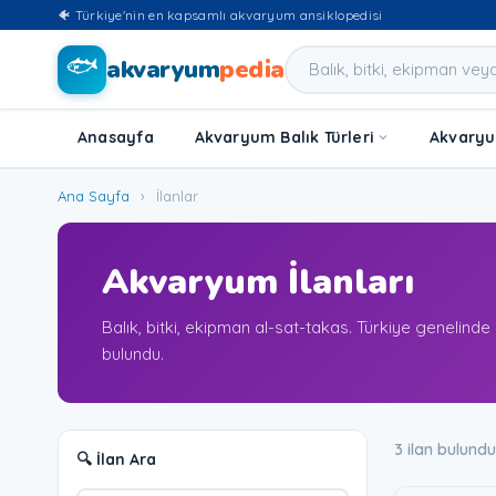
🐠 Türkiye'nin en kapsamlı akvaryum ansiklopedisi
🐟
akvaryum
pedia
Anasayfa
Akvaryum Balık Türleri
Akvaryum
Ana Sayfa
›
İlanlar
Akvaryum İlanları
Balık, bitki, ekipman al-sat-takas. Türkiye genelinde
bulundu.
3 ilan bulundu
🔍 İlan Ara