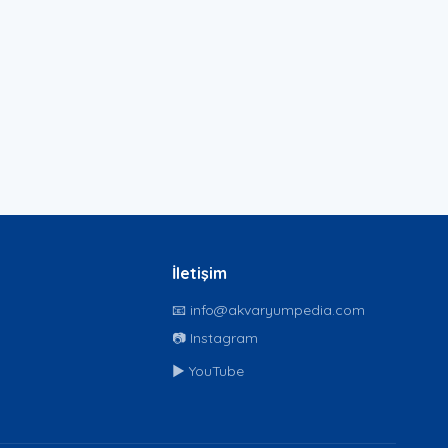
İletişim
📧 info@akvaryumpedia.com
📷 Instagram
▶️ YouTube