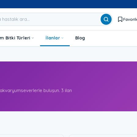
Favoril
 Bitki Türleri
İlanlar
Blog
 akvaryumseverlerle buluşun. 3 ilan