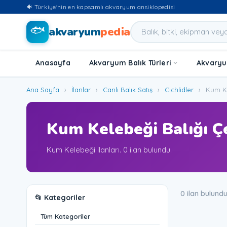
🐠 Türkiye'nin en kapsamlı akvaryum ansiklopedisi
🐟
akvaryum
pedia
Anasayfa
Akvaryum Balık Türleri
Akvaryum
Ana Sayfa
›
İlanlar
›
Canlı Balık Satış
›
Cichlidler
›
Kum Ke
Kum Kelebeği Balığı Çeş
Kum Kelebeği ilanları. 0 ilan bulundu.
0 ilan bulund
📂 Kategoriler
Tüm Kategoriler