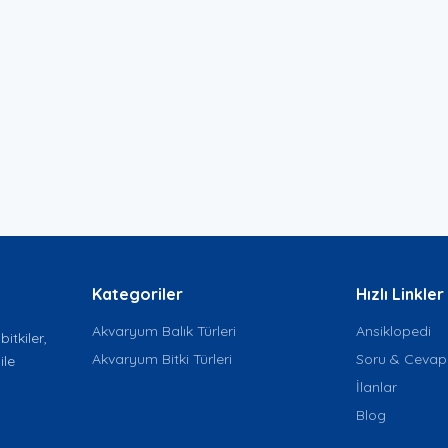
Kategoriler
Hızlı Linkler
Akvaryum Balık Türleri
Ansiklopedi
itkiler,
Akvaryum Bitki Türleri
Soru & Cevap
ile
İlanlar
Blog