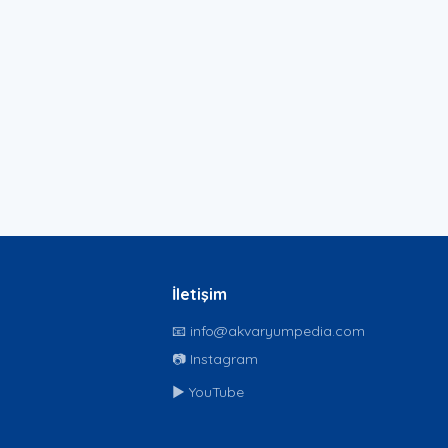
İletişim
📧 info@akvaryumpedia.com
📷 Instagram
▶️ YouTube