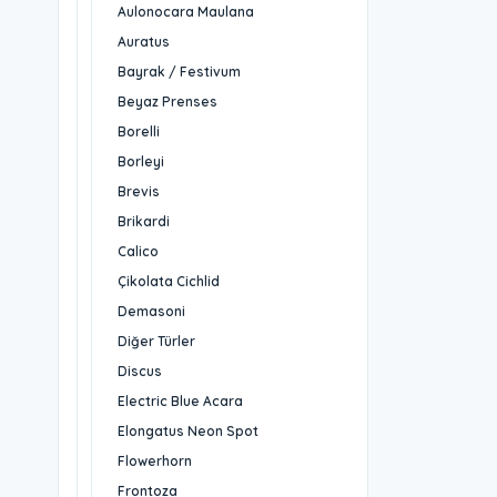
Aulonocara Maulana
Auratus
Bayrak / Festivum
Beyaz Prenses
Borelli
Borleyi
Brevis
Brikardi
Calico
Çikolata Cichlid
Demasoni
Diğer Türler
Discus
Electric Blue Acara
Elongatus Neon Spot
Flowerhorn
Frontoza