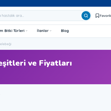
Favoril
 Bitki Türleri
İlanlar
Blog
lebeği
itleri ve Fiyatları
u