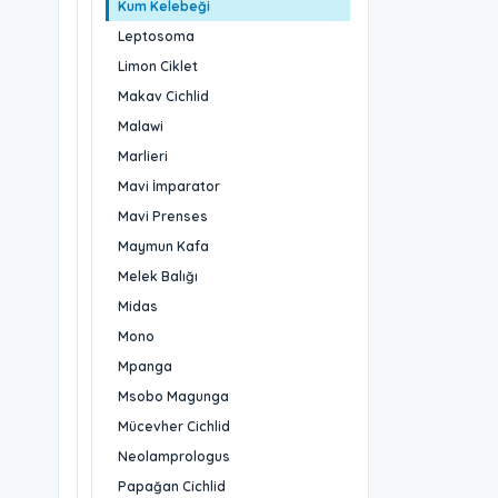
Kum Kelebeği
Leptosoma
Limon Ciklet
Makav Cichlid
Malawi
Marlieri
Mavi İmparator
Mavi Prenses
Maymun Kafa
Melek Balığı
Midas
Mono
Mpanga
Msobo Magunga
Mücevher Cichlid
Neolamprologus
Papağan Cichlid