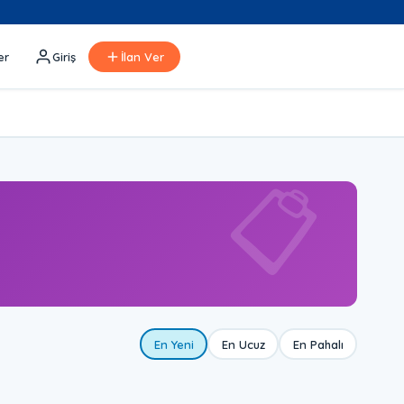
er
Giriş
İlan Ver
📋
En Yeni
En Ucuz
En Pahalı