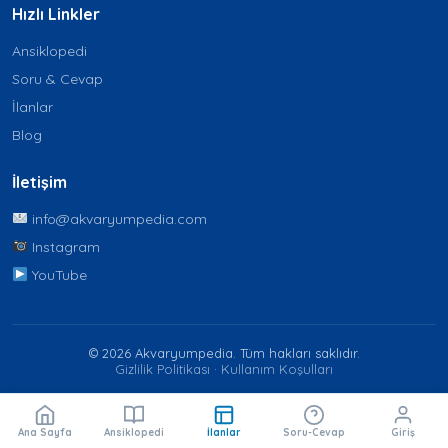
Hızlı Linkler
Ansiklopedi
Soru & Cevap
İlanlar
Blog
İletişim
info@akvaryumpedia.com
Instagram
YouTube
© 2026 Akvaryumpedia. Tüm hakları saklıdır.
Gizlilik Politikası
·
Kullanım Koşulları
Ana Sayfa
Ansiklopedi
İlanlar
Soru-Cevap
Giriş