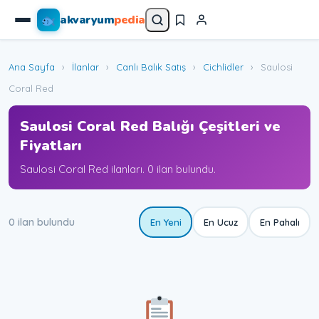
akvaryum
pedia
Ana Sayfa
›
İlanlar
›
Canlı Balık Satış
›
Cichlidler
›
Saulosi
Coral Red
Saulosi Coral Red Balığı Çeşitleri ve
Fiyatları
Saulosi Coral Red ilanları. 0 ilan bulundu.
0 ilan bulundu
En Yeni
En Ucuz
En Pahalı