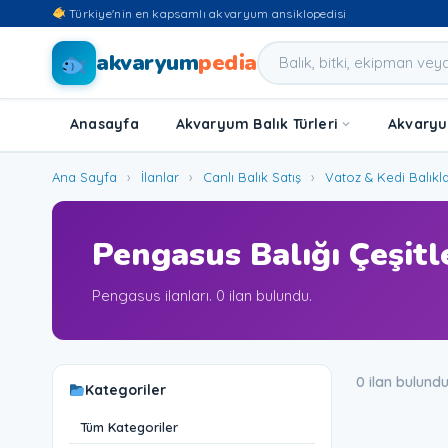
Türkiye'nin en kapsamlı akvaryum ansiklopedisi
akvaryum
pedia
Anasayfa
Akvaryum Balık Türleri
Akvaryum
Ana Sayfa
›
İlanlar
›
Canlı Balık Satış
›
Vatoz & Kedi Balıkla
Pengasus Balığı Çeşitle
Pengasus ilanları. 0 ilan bulundu.
0 ilan bulund
Kategoriler
Tüm Kategoriler