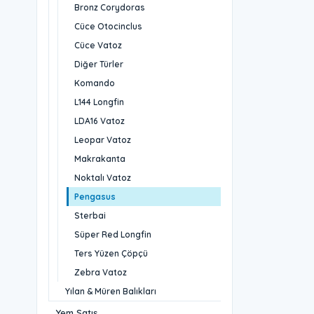
Bronz Corydoras
Cüce Otocinclus
Cüce Vatoz
Diğer Türler
Komando
L144 Longfin
LDA16 Vatoz
Leopar Vatoz
Makrakanta
Noktalı Vatoz
Pengasus
Sterbai
Süper Red Longfin
Ters Yüzen Çöpçü
Zebra Vatoz
Yılan & Müren Balıkları
Yem Satış