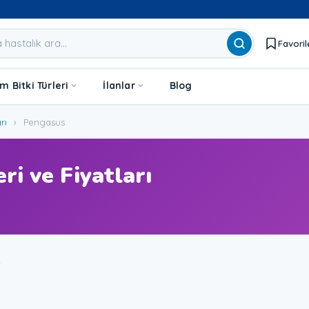
Favoril
 Bitki Türleri
İlanlar
Blog
rı
›
Pengasus
ri ve Fiyatları
u