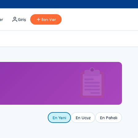
er
Giriş
İlan Ver
En Yeni
En Ucuz
En Pahalı