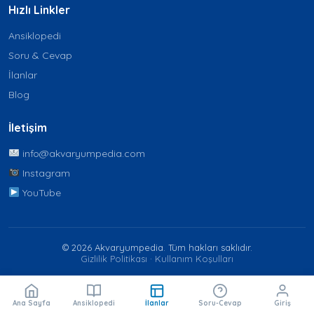
Hızlı Linkler
Ansiklopedi
Soru & Cevap
İlanlar
Blog
İletişim
info@akvaryumpedia.com
Instagram
YouTube
© 2026 Akvaryumpedia. Tüm hakları saklıdır.
Gizlilik Politikası
·
Kullanım Koşulları
Ana Sayfa
Ansiklopedi
İlanlar
Soru-Cevap
Giriş