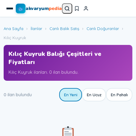
akvaryum
pedia
Ana Sayfa
›
İlanlar
›
Canlı Balık Satış
›
Canlı Doğuranlar
›
Kılıç Kuyruk
Kılıç Kuyruk Balığı Çeşitleri ve
Fiyatları
Kılıç Kuyruk ilanları. 0 ilan bulundu.
0 ilan bulundu
En Yeni
En Ucuz
En Pahalı