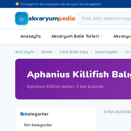
Türkiye'nin en kapsamlı akvaryum ansiklopedisi
akvaryum
pedia
Anasayfa
Akvaryum Balık Türleri
Akvaryum
Ana Sayfa
›
İlanlar
›
Canlı Balık Satış
›
Sazansıgiller
›
Apha
Aphanius Killifish Balığ
Aphanius Killifish ilanları. 0 ilan bulundu.
0 ilan bulund
Kategoriler
Tüm Kategoriler