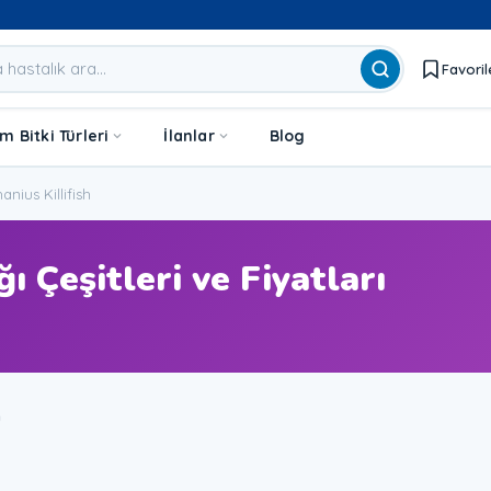
Favoril
 Bitki Türleri
İlanlar
Blog
nius Killifish
ı Çeşitleri ve Fiyatları
u