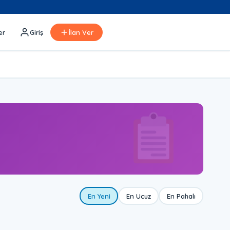
er
Giriş
İlan Ver
En Yeni
En Ucuz
En Pahalı