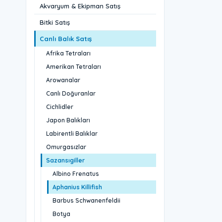
Akvaryum & Ekipman Satış
Bitki Satış
Canlı Balık Satış
Afrika Tetraları
Amerikan Tetraları
Arowanalar
Canlı Doğuranlar
Cichlidler
Japon Balıkları
Labirentli Balıklar
Omurgasızlar
Sazansıgiller
Albino Frenatus
Aphanius Killifish
Barbus Schwanenfeldii
Botya