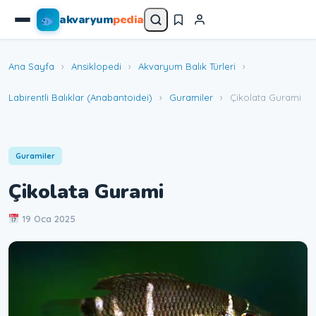
akvaryum
pedia
Ana Sayfa
›
Ansiklopedi
›
Akvaryum Balık Türleri
›
Labirentli Balıklar (Anabantoidei)
›
Guramiler
›
Çikolata Gurami
Guramiler
Çikolata Gurami
19 Oca 2025