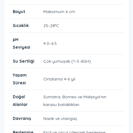
Boyut
Maksimum 6 cm
Sıcaklık
25–28°C
pH
4.0–6.5
Seviyesi
Su Sertliği
Çok yumuşak (1–5 dGH)
Yaşam
Ortalama 4-6 yıl
Süresi
Doğal
Sumatra, Borneo ve Malezya’nın
Alanlar
karasu bataklıkları
Davranış
Nazik ve utangaç
Beslenme
Etçil ve otçul (dengeli beslenme