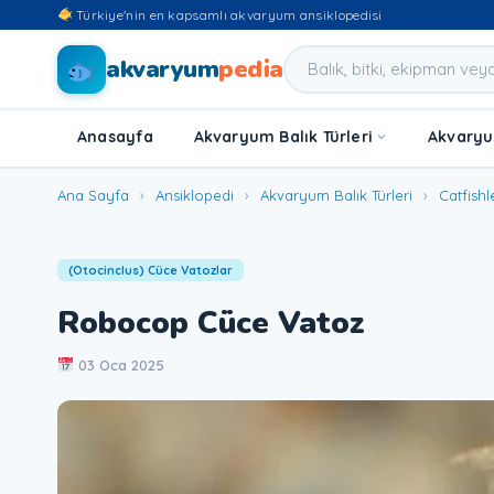
Türkiye'nin en kapsamlı akvaryum ansiklopedisi
akvaryum
pedia
Anasayfa
Akvaryum Balık Türleri
Akvaryum
Ana Sayfa
›
Ansiklopedi
›
Akvaryum Balık Türleri
›
Catfishl
(Otocinclus) Cüce Vatozlar
Robocop Cüce Vatoz
03 Oca 2025