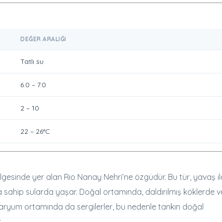
DEĞER ARALIĞI
Tatlı su
6.0 – 7.0
2 – 10
22 – 26°C
esinde yer alan Rio Nanay Nehri’ne özgüdür. Bu tür, yavaş il
sahip sularda yaşar. Doğal ortamında, daldırılmış köklerde v
kvaryum ortamında da sergilerler, bu nedenle tankın doğal
.