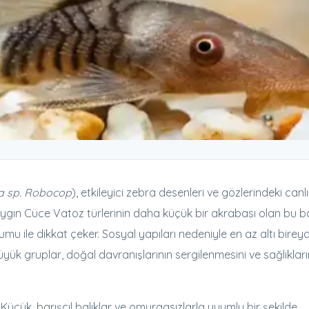
 sp. Robocop
), etkileyici zebra desenleri ve gözlerindeki canlı
Yaygın Cüce Vatoz türlerinin daha küçük bir akrabası olan bu ba
u ile dikkat çeker. Sosyal yapıları nedeniyle en az altı birey
üyük gruplar, doğal davranışlarının sergilenmesini ve sağlıkları
üçük, barışçıl balıklar ve omurgasızlarla uyumlu bir şekilde