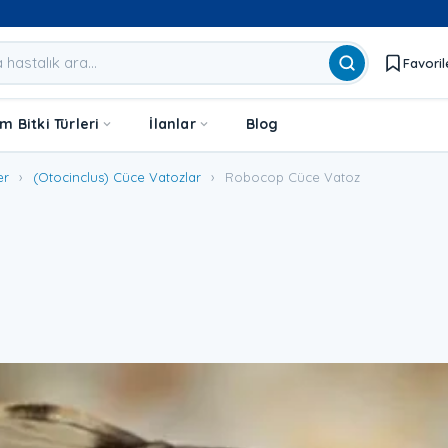
Favoril
 Bitki Türleri
İlanlar
Blog
er
›
(Otocinclus) Cüce Vatozlar
›
Robocop Cüce Vatoz