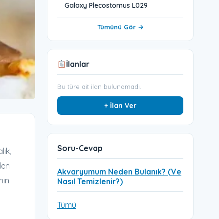
Galaxy Plecostomus L029
Tümünü Gör →
İlanlar
Bu türe ait ilan bulunamadı.
+ İlan Ver
Soru-Cevap
lık,
den
Akvaryumum Neden Bulanık? (Ve
nın
Nasıl Temizlenir?)
Tümü