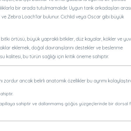
alıklarla bir arada tutulmamalıdır. Uygun tank arkadaşları ara
ar ve Zebra Loach’lar bulunur. Cichlid veya Oscar gibi büyük
itki örtüsü, büyük yapraklı bitkiler, düz kayalar, kökler ve yu
yapraklar eklemek, doğal davranışlarını destekler ve beslenme
u kalitesi, bu türün sağlığı için kritik öneme sahiptir.
zordur ancak belirli anatomik özellikler bu ayrımı kolaylaştırab
hiptir.
apillaya sahiptir ve dallanmamış göğüs yüzgeçlerinde bir dorsal 