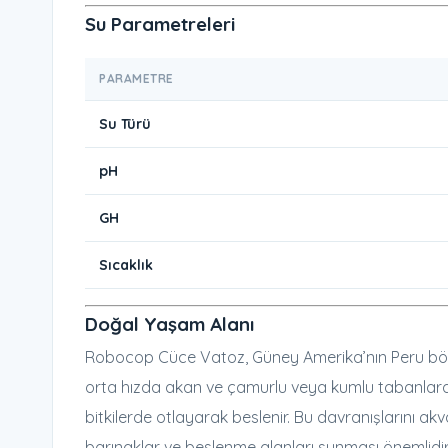
Su Parametreleri
PARAMETRE
Su Türü
pH
GH
Sıcaklık
Doğal Yaşam Alanı
Robocop Cüce Vatoz, Güney Amerika’nın Peru bölg
orta hızda akan ve çamurlu veya kumlu tabanlara 
bitkilerde otlayarak beslenir. Bu davranışlarını a
barınaklar ve beslenme alanları sunması önemlidir