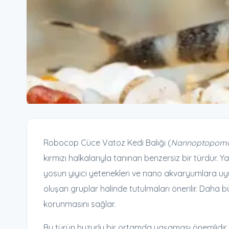
Robocop Cüce Vatoz Kedi Balığı (
Nannoptopoma
kırmızı halkalarıyla tanınan benzersiz bir türdür. 
yosun yiyici yetenekleri ve nano akvaryumlara uyum
oluşan gruplar halinde tutulmaları önerilir. Daha b
korunmasını sağlar.
Bu türün huzurlu bir ortamda yaşaması önemlidir. K