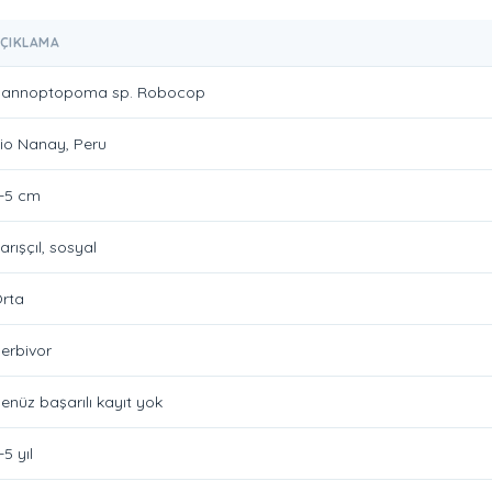
ÇIKLAMA
annoptopoma sp. Robocop
io Nanay, Peru
-5 cm
arışçıl, sosyal
rta
erbivor
enüz başarılı kayıt yok
-5 yıl