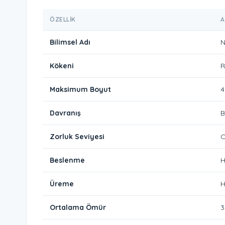
ÖZELLIK
A
Bilimsel Adı
N
Kökeni
R
Maksimum Boyut
4
Davranış
B
Zorluk Seviyesi
O
Beslenme
H
Üreme
H
Ortalama Ömür
3