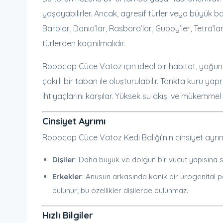
yaşayabilirler. Ancak, agresif türler veya büyük b
Barblar, Danio’lar, Rasbora’lar, Guppy’ler, Tetra’l
türlerden kaçınılmalıdır.
Robocop Cüce Vatoz için ideal bir habitat, yoğun b
çakıllı bir taban ile oluşturulabilir. Tankta kuru 
ihtiyaçlarını karşılar. Yüksek su akışı ve mükemmel s
Cinsiyet Ayrımı
Robocop Cüce Vatoz Kedi Balığı’nın cinsiyet ayrımı 
Dişiler
: Daha büyük ve dolgun bir vücut yapısına sa
Erkekler
: Anüsün arkasında konik bir ürogenital p
bulunur; bu özellikler dişilerde bulunmaz.
Hızlı Bilgiler