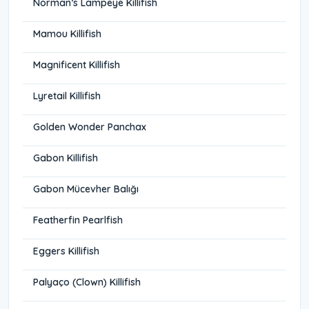
Norman’s Lampeye Killifish
Mamou Killifish
Magnificent Killifish
Lyretail Killifish
Golden Wonder Panchax
Gabon Killifish
Gabon Mücevher Balığı
Featherfin Pearlfish
Eggers Killifish
Palyaço (Clown) Killifish