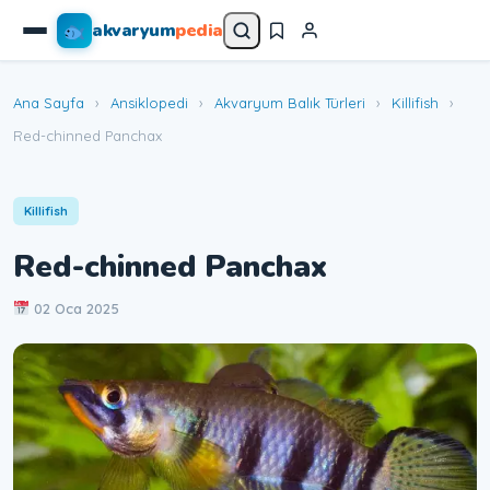
akvaryum
pedia
Ana Sayfa
›
Ansiklopedi
›
Akvaryum Balık Türleri
›
Killifish
›
Red-chinned Panchax
Killifish
Red-chinned Panchax
02 Oca 2025