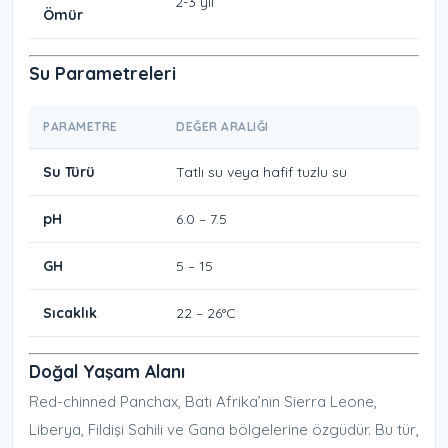
2-3 yıl
Ömür
Su Parametreleri
PARAMETRE
DEĞER ARALIĞI
Su Türü
Tatlı su veya hafif tuzlu su
pH
6.0 – 7.5
GH
5 – 15
Sıcaklık
22 – 26°C
Doğal Yaşam Alanı
Red-chinned Panchax, Batı Afrika’nın Sierra Leone,
Liberya, Fildişi Sahili ve Gana bölgelerine özgüdür. Bu tür,