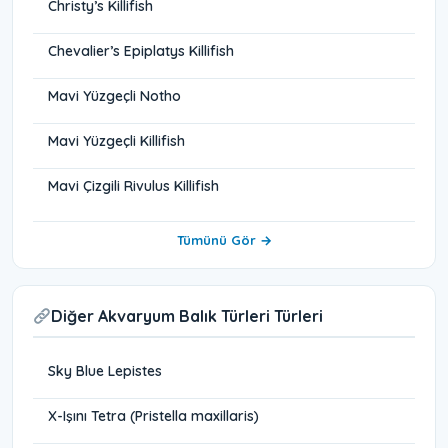
Christy’s Killifish
Chevalier’s Epiplatys Killifish
Mavi Yüzgeçli Notho
Mavi Yüzgeçli Killifish
Mavi Çizgili Rivulus Killifish
Tümünü Gör →
Diğer Akvaryum Balık Türleri Türleri
Sky Blue Lepistes
X-Işını Tetra (Pristella maxillaris)