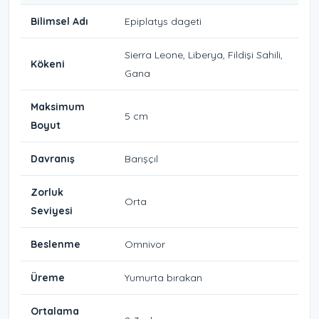
Bilimsel Adı
Epiplatys dageti
Sierra Leone, Liberya, Fildişi Sahili,
Kökeni
Gana
Maksimum
5 cm
Boyut
Davranış
Barışçıl
Zorluk
Orta
Seviyesi
Beslenme
Omnivor
Üreme
Yumurta bırakan
Ortalama