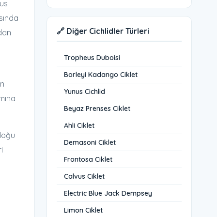
kus
asında
🔗 Diğer Cichlidler Türleri
ıdan
Tropheus Duboisi
Borleyi Kadango Ciklet
en
Yunus Cichlid
amına
Beyaz Prenses Ciklet
Ahli Ciklet
ydoğu
Demasoni Ciklet
i
Frontosa Ciklet
Calvus Ciklet
Electric Blue Jack Dempsey
Limon Ciklet