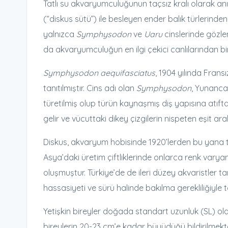
Tatlı su akvaryumculuğunun taçsız kralı olarak anıl
(“diskus sütü”) ile besleyen ender balık türlerinden
yalnızca
Symphysodon
ve
Uaru
cinslerinde gözle
da akvaryumculuğun en ilgi çekici canlılarından biri
Symphysodon aequifasciatus
, 1904 yılında Frans
tanıtılmıştır. Cins adı olan
Symphysodon
, Yunanca
türetilmiş olup türün kaynaşmış diş yapısına atıfta
gelir ve vücuttaki dikey çizgilerin nispeten eşit aralı
Diskus, akvaryum hobisinde 1920’lerden bu yana
Asya’daki üretim çiftliklerinde onlarca renk varyant
oluşmuştur. Türkiye’de de ileri düzey akvaristler 
hassasiyeti ve sürü halinde bakılma gerekliliğiyle ta
Yetişkin bireyler doğada standart uzunluk (SL) ol
bireylerin 20-23 cm’e kadar büyüdüğü bildirilmekte