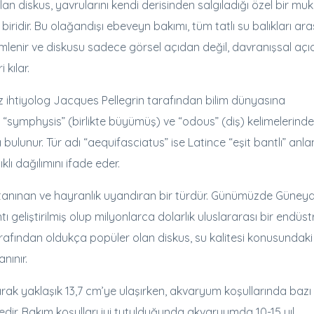
an diskus, yavrularını kendi derisinden salgıladığı özel bir mu
 biridir. Bu olağandışı ebeveyn bakımı, tüm tatlı su balıkları ar
mlenir ve diskusu sadece görsel açıdan değil, davranışsal aç
 kılar.
ız ihtiyolog Jacques Pellegrin tarafından bilim dünyasına
 “symphysis” (birlikte büyümüş) ve “odous” (diş) kelimelerind
 bulunur. Tür adı “aequifasciatus” ise Latince “eşit bantlı” anl
klı dağılımını ifade eder.
 tanınan ve hayranlık uyandıran bir türdür. Günümüzde Güne
ı geliştirilmiş olup milyonlarca dolarlık uluslararası bir endüstr
tarafından oldukça popüler olan diskus, su kalitesi konusundaki
nınır.
arak yaklaşık 13,7 cm’ye ulaşırken, akvaryum koşullarında bazı
dir. Bakım koşulları iyi tutulduğunda akvaryumda 10-15 yıl