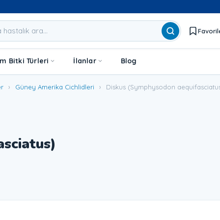
Favoril
 Bitki Türleri
İlanlar
Blog
er
›
Güney Amerika Cichlidleri
›
Diskus (Symphysodon aequifasciatu
sciatus)