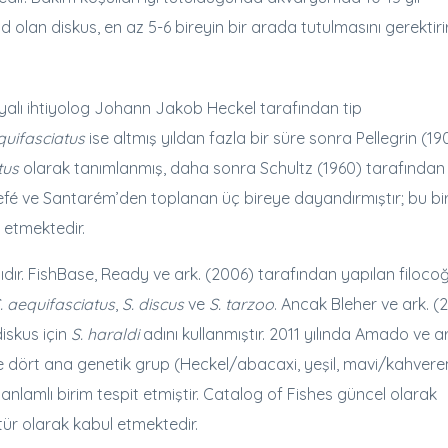
d olan diskus, en az 5-6 bireyin bir arada tutulmasını gerektirir
uryalı ihtiyolog Johann Jakob Heckel tarafından tip
quifasciatus
ise altmış yıldan fazla bir süre sonra Pellegrin (19
tus
olarak tanımlanmış, daha sonra Schultz (1960) tarafından 
nı Tefé ve Santarém’den toplanan üç bireye dayandırmıştır; bu bi
l etmektedir.
ıdır. FishBase, Ready ve ark. (2006) tarafından yapılan filocoğ
. aequifasciatus
,
S. discus
ve
S. tarzoo
. Ancak Bleher ve ark. (
iskus için
S. haraldi
adını kullanmıştır. 2011 yılında Amado ve ar
ste dört ana genetik grup (Heckel/abacaxi, yeşil, mavi/kahvere
nlamlı birim tespit etmiştir. Catalog of Fishes güncel olarak
 tür olarak kabul etmektedir.