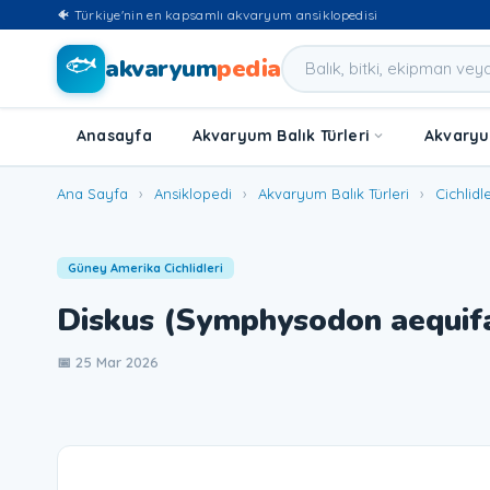
🐠 Türkiye'nin en kapsamlı akvaryum ansiklopedisi
🐟
akvaryum
pedia
Anasayfa
Akvaryum Balık Türleri
Akvaryum
Ana Sayfa
›
Ansiklopedi
›
Akvaryum Balık Türleri
›
Cichlidl
Güney Amerika Cichlidleri
Diskus (Symphysodon aequifa
📅 25 Mar 2026