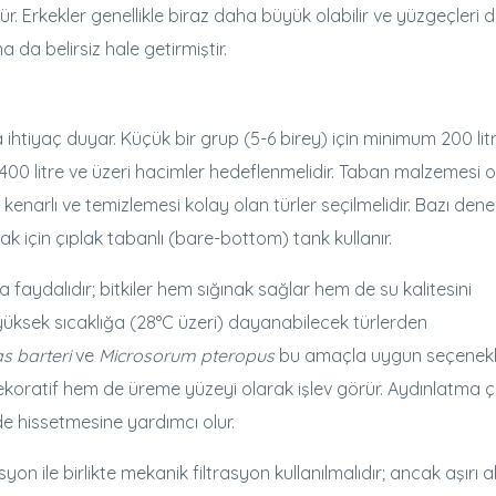
ktür. Erkekler genellikle biraz daha büyük olabilir ve yüzgeçleri
a da belirsiz hale getirmiştir.
 ihtiyaç duyar. Küçük bir grup (5-6 birey) için minimum 200 lit
-400 litre ve üzeri hacimler hedeflenmelidir. Taban malzemesi 
 kenarlı ve temizlemesi kolay olan türler seçilmelidir. Bazı dene
mak için çıplak tabanlı (bare-bottom) tank kullanır.
a faydalıdır; bitkiler hem sığınak sağlar hem de su kalitesini
u yüksek sıcaklığa (28°C üzeri) dayanabilecek türlerden
s barteri
ve
Microsorum pteropus
bu amaçla uygun seçenekle
koratif hem de üreme yüzeyi olarak işlev görür. Aydınlatma 
de hissetmesine yardımcı olur.
syon ile birlikte mekanik filtrasyon kullanılmalıdır; ancak aşırı a