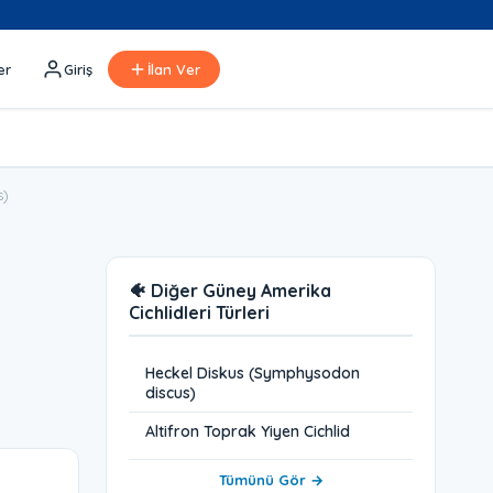
er
Giriş
İlan Ver
s)
🐠 Diğer Güney Amerika
Cichlidleri Türleri
Heckel Diskus (Symphysodon
discus)
Altifron Toprak Yiyen Cichlid
Tümünü Gör →