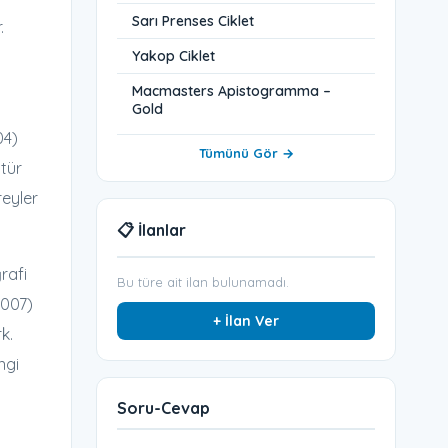
Sarı Prenses Ciklet
.
Yakop Ciklet
Macmasters Apistogramma –
Gold
04)
Tümünü Gör →
tür
reyler
📋 İlanlar
rafi
Bu türe ait ilan bulunamadı.
2007)
+ İlan Ver
k.
ngi
Soru-Cevap