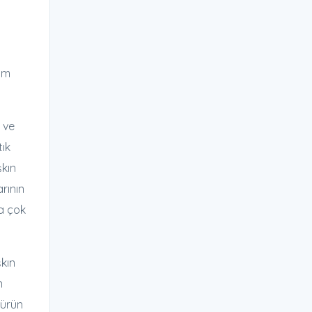
um
 ve
tık
şkın
rının
la çok
şkın
n
türün