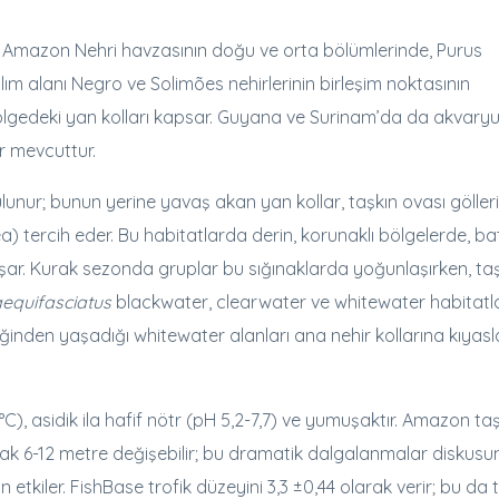
 Amazon Nehri havzasının doğu ve orta bölümlerinde, Purus
lım alanı Negro ve Solimões nehirlerinin birleşim noktasının
lgedeki yan kolları kapsar. Guyana ve Surinam’da da akvary
r mevcuttur.
unur; bunun yerine yavaş akan yan kollar, taşkın ovası gölleri
a) tercih eder. Bu habitatlarda derin, korunaklı bölgelerde, ba
aşar. Kurak sezonda gruplar bu sığınaklarda yoğunlaşırken, ta
aequifasciatus
blackwater, clearwater ve whitewater habitatla
ğinden yaşadığı whitewater alanları ana nehir kollarına kıyas
C), asidik ila hafif nötr (pH 5,2-7,7) ve yumuşaktır. Amazon ta
rak 6-12 metre değişebilir; bu dramatik dalgalanmalar diskusu
kiler. FishBase trofik düzeyini 3,3 ±0,44 olarak verir; bu da 