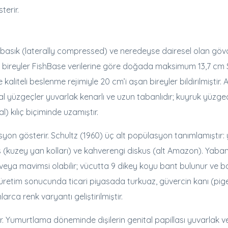
terir.
de basık (laterally compressed) ve neredeyse dairesel olan gö
şkin bireyler FishBase verilerine göre doğada maksimum 13,7 cm 
aliteli beslenme rejimiyle 20 cm’i aşan bireyler bildirilmiştir. 
 anal yüzgeçler yuvarlak kenarlı ve uzun tabanlıdır; kuyruk yüzge
l) kılıç biçiminde uzamıştır.
n gösterir. Schultz (1960) üç alt popülasyon tanımlamıştır: y
 (kuzey yan kolları) ve kahverengi diskus (alt Amazon). Yaban
 veya mavimsi olabilir; vücutta 9 dikey koyu bant bulunur ve ba
i üretim sonucunda ticari piyasada turkuaz, güvercin kanı (pi
larca renk varyantı geliştirilmiştir.
dur. Yumurtlama döneminde dişilerin genital papillası yuvarlak v