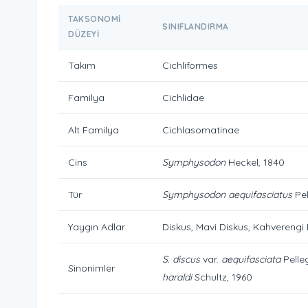
TAKSONOMI
SINIFLANDIRMA
DÜZEYI
Takım
Cichliformes
Familya
Cichlidae
Alt Familya
Cichlasomatinae
Cins
Symphysodon
Heckel, 1840
Tür
Symphysodon aequifasciatus
Pel
Yaygın Adlar
Diskus, Mavi Diskus, Kahverengi
S. discus
var.
aequifasciata
Pelleg
Sinonimler
haraldi
Schultz, 1960