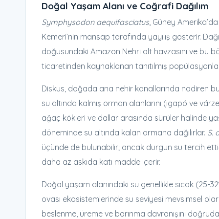
Doğal Yaşam Alanı ve Coğrafi Dağılım
Symphysodon aequifasciatus
, Güney Amerika’da
Kemeri’nin mansap tarafında yayılış gösterir. Dağı
doğusundaki Amazon Nehri alt havzasını ve bu bö
ticaretinden kaynaklanan tanıtılmış popülasyonla
Diskus, doğada ana nehir kanallarında nadiren bul
su altında kalmış orman alanlarını (igapó ve várze
ağaç kökleri ve dallar arasında sürüler halinde y
döneminde su altında kalan ormana dağılırlar.
S. 
üçünde de bulunabilir; ancak durgun su tercih etti
daha az askıda katı madde içerir.
Doğal yaşam alanındaki su genellikle sıcak (25-32°
ovası ekosistemlerinde su seviyesi mevsimsel ola
beslenme, üreme ve barınma davranışını doğrudan et