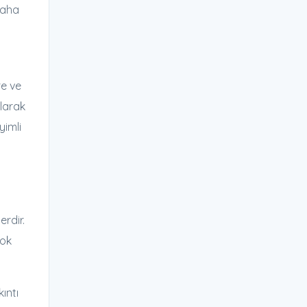
 daha
re ve
olarak
yimli
rdir.
çok
kıntı