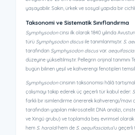
yaşayabilir. Sakin, ürkek ve sosyal yapıda bir cichli
Taksonomi ve Sistematik Sınıflandırma
Symphysodon
cinsi ilk olarak 1840 yılında Avust
türü
Symphysodon discus
ile tanımlanmıştır.
S. ae
tarafından
Symphysodon discus
var.
aequifascia
düzeyine yükseltilmiştir. Pellegrin orijinal tanımı
bugün bilinen yeşil ve kahverengi fenotipleri temsi
Symphysodon
cinsinin taksonomisi hâlâ tartışmal
çalışmayı takip ederek üç geçerli tür kabul eder:
S
farklı bir isimlendirme önererek kahverengi/mavi d
tarafından yapılan mikrosatellit DNA analizi, cin
ve Xingú grubu) ve toplamda beş evrimsel olarak a
hem
S. haraldi
hem de
S. aequifasciatus
‘u geçerli