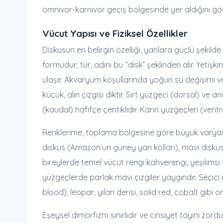
omnivor-karnivor geçiş bölgesinde yer aldığını gös
Vücut Yapısı ve Fiziksel Özellikler
Diskusun en belirgin özelliği, yanlara güçlü şekil
formudur; tür, adını bu “disk” şeklinden alır. Yeti
ulaşır. Akvaryum koşullarında yoğun su değişimi ve k
küçük, alın çizgisi diktir. Sırt yüzgeci (dorsal) ve
(kaudal) hafifçe çentiklidir. Karın yüzgeçleri (ventra
Renklenme, toplama bölgesine göre büyük varyasyo
diskus (Amazon’un güney yan kolları), mavi diskus
bireylerde temel vücut rengi kahverengi, yeşilimsi
yüzgeçlerde parlak mavi çizgiler yaygındır. Seçic
blood), leopar, yılan derisi, solid red, cobalt gibi on
Eşeysel dimorfizm sınırlıdır ve cinsiyet tayini zor