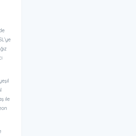
vde
SL’ye
Ağız
ci
eşil
î
ş ile
geon
e