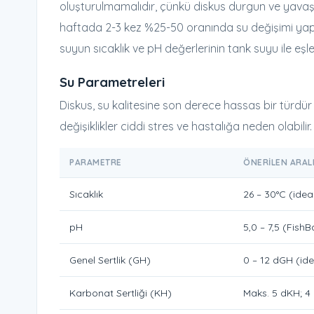
oluşturulmamalıdır, çünkü diskus durgun ve yavaş a
haftada 2-3 kez %25-50 oranında su değişimi yapıl
suyun sıcaklık ve pH değerlerinin tank suyu ile eşleşt
Su Parametreleri
Diskus, su kalitesine son derece hassas bir türdür 
değişiklikler ciddi stres ve hastalığa neden olabilir.
PARAMETRE
ÖNERILEN ARAL
Sıcaklık
26 – 30°C (idea
pH
5,0 – 7,5 (FishB
Genel Sertlik (GH)
0 – 12 dGH (ide
Karbonat Sertliği (KH)
Maks. 5 dKH; 4