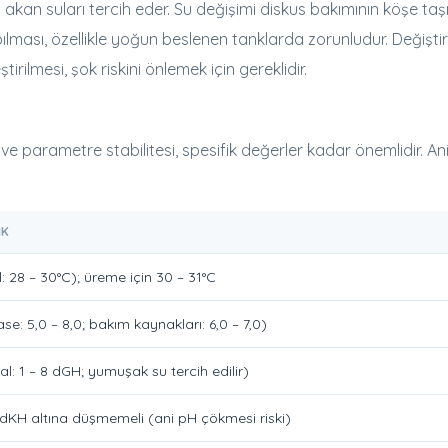
kan suları tercih eder. Su değişimi diskus bakımının köşe taşı
ması, özellikle yoğun beslenen tanklarda zorunludur. Değiştir
irilmesi, şok riskini önlemek için gereklidir.
ve parametre stabilitesi, spesifik değerler kadar önemlidir. An
IK
l: 28 – 30°C); üreme için 30 – 31°C
ase: 5,0 – 8,0; bakım kaynakları: 6,0 – 7,0)
al: 1 – 8 dGH; yumuşak su tercih edilir)
 dKH altına düşmemeli (ani pH çökmesi riski)