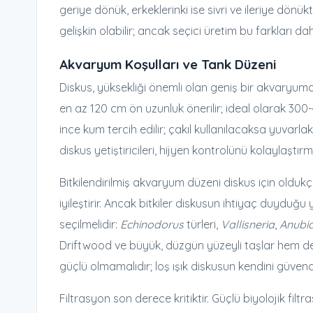
geriye dönük, erkeklerinki ise sivri ve ileriye dönü
gelişkin olabilir; ancak seçici üretim bu farkları dah
Akvaryum Koşulları ve Tank Düzeni
Diskus, yüksekliği önemli olan geniş bir akvaryuma
en az 120 cm ön uzunluk önerilir; ideal olarak 300
ince kum tercih edilir; çakıl kullanılacaksa yuvarlak
diskus yetiştiricileri, hijyen kontrolünü kolaylaştır
Bitkilendirilmiş akvaryum düzeni diskus için oldukç
iyileştirir. Ancak bitkiler diskusun ihtiyaç duyduğ
seçilmelidir:
Echinodorus
türleri,
Vallisneria
,
Anubia
Driftwood ve büyük, düzgün yüzeyli taşlar hem de
güçlü olmamalıdır; loş ışık diskusun kendini güven
Filtrasyon son derece kritiktir. Güçlü biyolojik filtra