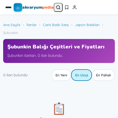
akvaryum
pedia
Ana Sayfa
›
İlanlar
›
Canlı Balık Satış
›
Japon Balıkları
›
Şubunkin
Şubunkin Balığı Çeşitleri ve Fiyatları
Şubunkin ilanları. 0 ilan bulundu.
0 ilan bulundu
En Yeni
En Ucuz
En Pahalı