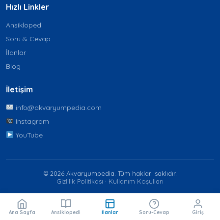
Hızlı Linkler
Ansiklopedi
Soru & Cevap
İlanlar
Blog
İletişim
info@akvaryumpedia.com
Instagram
YouTube
© 2026 Akvaryumpedia. Tüm hakları saklıdır.
Gizlilik Politikası
·
Kullanım Koşulları
Ana Sayfa
Ansiklopedi
İlanlar
Soru-Cevap
Giriş