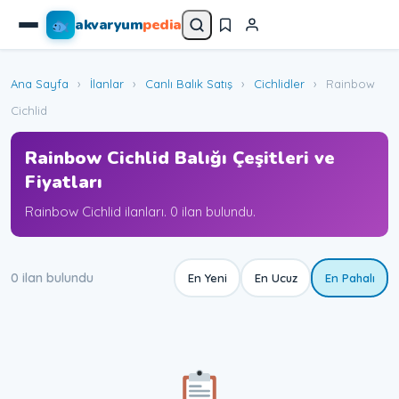
akvaryum
pedia
Ana Sayfa
›
İlanlar
›
Canlı Balık Satış
›
Cichlidler
›
Rainbow
Cichlid
Rainbow Cichlid Balığı Çeşitleri ve
Fiyatları
Rainbow Cichlid ilanları. 0 ilan bulundu.
0 ilan bulundu
En Yeni
En Ucuz
En Pahalı