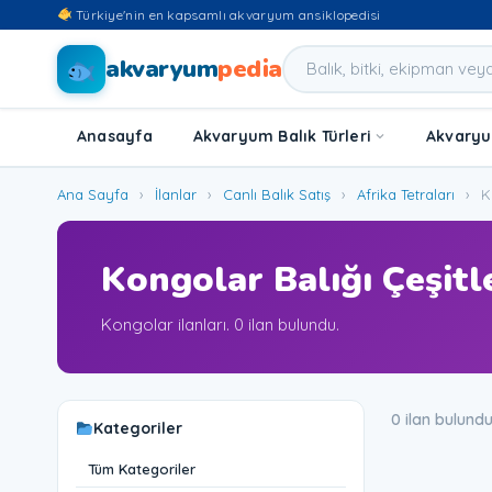
Türkiye'nin en kapsamlı akvaryum ansiklopedisi
akvaryum
pedia
Anasayfa
Akvaryum Balık Türleri
Akvaryum
Ana Sayfa
›
İlanlar
›
Canlı Balık Satış
›
Afrika Tetraları
›
K
Kongolar Balığı Çeşitle
Kongolar ilanları. 0 ilan bulundu.
0 ilan bulund
Kategoriler
Tüm Kategoriler