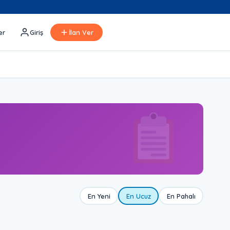
er
Giriş
İlan Ver
En Yeni
En Ucuz
En Pahalı