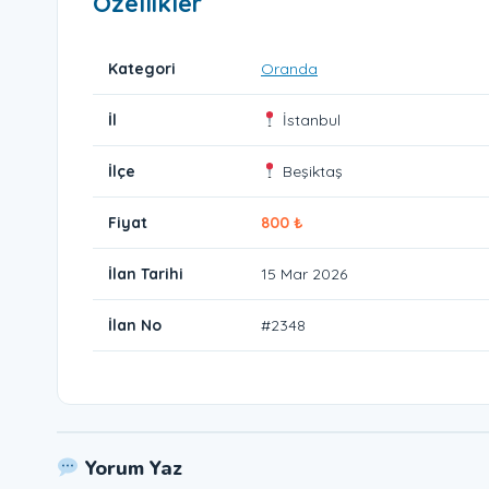
Özellikler
Kategori
Oranda
İl
İstanbul
İlçe
Beşiktaş
Fiyat
800 ₺
İlan Tarihi
15 Mar 2026
İlan No
#2348
Yorum Yaz