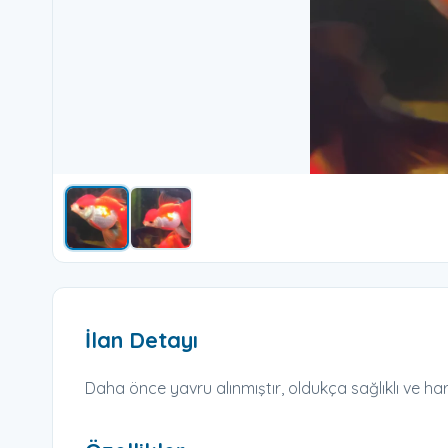
İlan Detayı
Daha önce yavru alınmıştır, oldukça sağlıklı ve harek