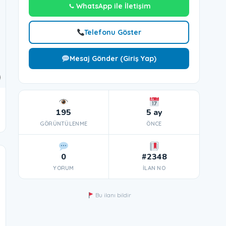
WhatsApp ile İletişim
Telefonu Göster
Mesaj Gönder (Giriş Yap)
195
5 ay
GÖRÜNTÜLENME
ÖNCE
0
#2348
YORUM
İLAN NO
Bu ilanı bildir