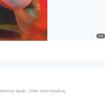
1
/2
etli bir dişidir. – Elden teslim beşiktaş.