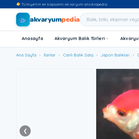
Türkiye'nin en kapsamlı akvaryum ansiklopedisi
akvaryum
pedia
Anasayfa
Akvaryum Balık Türleri
Akvaryum
Ana Sayfa
›
İlanlar
›
Canlı Balık Satış
›
Japon Balıkları
›
❮