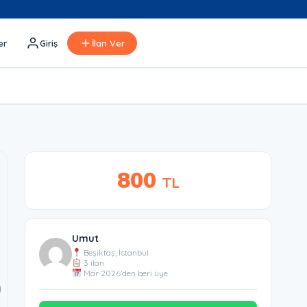
er
Giriş
İlan Ver
800
TL
Umut
Beşiktaş, İstanbul
3 ilan
Mar 2026'den beri üye