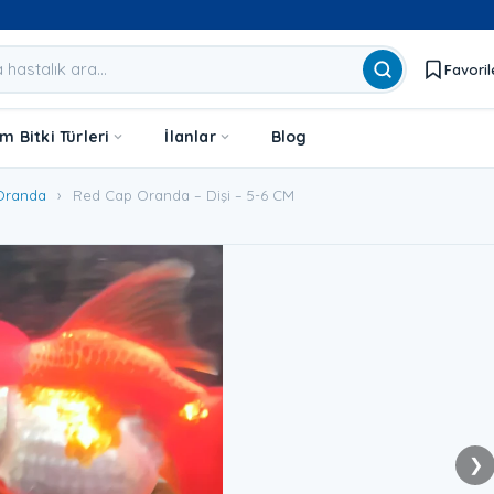
Favoril
 Bitki Türleri
İlanlar
Blog
Oranda
›
Red Cap Oranda – Dişi – 5-6 CM
❯