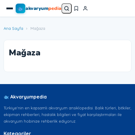
akvaryum
pedia
Ana Sayfa
›
Mağaza
Mağaza
Akvaryumpedia
Türkiye'nin en kapsamlı akvaryum ansiklopedisi. Balık türleri, bitkiler,
ekipman rehberleri, hastalık bilgileri ve fiyat karşılaştırmaları ile
akvaryum hobinize rehberlik ediyoruz.
Kategoriler