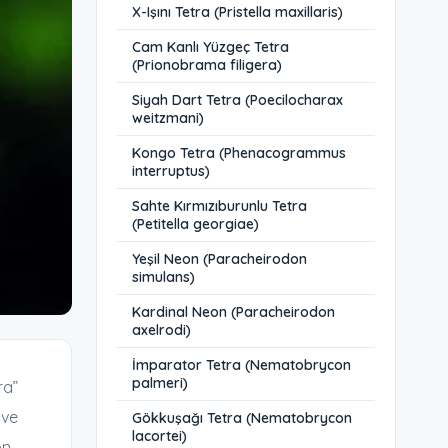
X-Işını Tetra (Pristella maxillaris)
Cam Kanlı Yüzgeç Tetra
(Prionobrama filigera)
Siyah Dart Tetra (Poecilocharax
weitzmani)
Kongo Tetra (Phenacogrammus
interruptus)
Sahte Kırmızıburunlu Tetra
(Petitella georgiae)
Yeşil Neon (Paracheirodon
simulans)
Kardinal Neon (Paracheirodon
axelrodi)
İmparator Tetra (Nematobrycon
palmeri)
ra”
 ve
Gökkuşağı Tetra (Nematobrycon
lacortei)
on