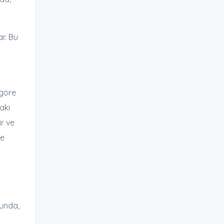
ar. Bu
 göre
aki
ir ve
ye
ğunda,