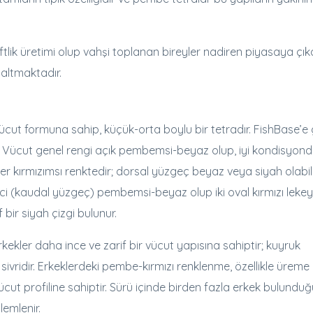
ftlik üretimi olup vahşi toplanan bireyler nadiren piyasaya çık
altmaktadır.
ücut formuna sahip, küçük-orta boylu bir tetradır. FishBase’e
 Vücut genel rengi açık pembemsi-beyaz olup, iyi kondisyond
ler kırmızımsı renktedir; dorsal yüzgeç beyaz veya siyah olabil
eci (kaudal yüzgeç) pembemsi-beyaz olup iki oval kırmızı leke
 bir siyah çizgi bulunur.
rkekler daha ince ve zarif bir vücut yapısına sahiptir; kuyruk
ivridir. Erkeklerdeki pembe-kırmızı renklenme, özellikle üreme
t profiline sahiptir. Sürü içinde birden fazla erkek bulundu
emlenir.