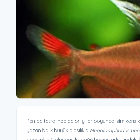
Pembe tetra, hobide on yıllar boyunca isim karışıkl
yazan balık büyük olasılıkla
Megalamphodus bent
operkülün (solungaç kapağı) hemen arkasındaki koy