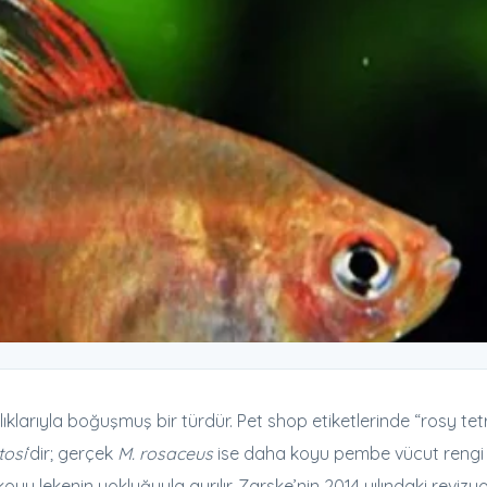
ıklarıyla boğuşmuş bir türdür. Pet shop etiketlerinde “rosy tet
osi
‘dir; gerçek
M. rosaceus
ise daha koyu pembe vücut rengi
u lekenin yokluğuyla ayrılır. Zarske’nin 2014 yılındaki revizy