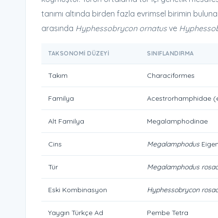
tanımı altında birden fazla evrimsel birimin bulun
arasında
Hyphessobrycon ornatus
ve
Hyphessob
TAKSONOMI DÜZEYI
SINIFLANDIRMA
Takım
Characiformes
Familya
Acestrorhamphidae (e
Alt Familya
Megalamphodinae
Cins
Megalamphodus
Eigen
Tür
Megalamphodus rosa
Eski Kombinasyon
Hyphessobrycon rosa
Yaygın Türkçe Ad
Pembe Tetra