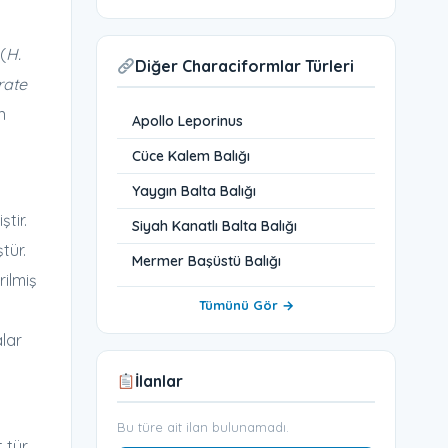
(
H.
Diğer Characiformlar Türleri
rate
n
Apollo Leporinus
Cüce Kalem Balığı
Yaygın Balta Balığı
tir.
Siyah Kanatlı Balta Balığı
tür.
Mermer Başüstü Balığı
rilmiş
Tümünü Gör →
alar
İlanlar
Bu türe ait ilan bulunamadı.
 tür