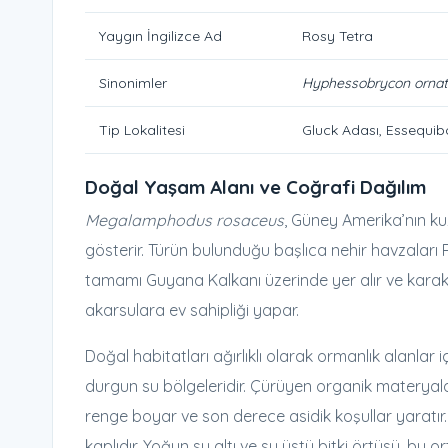
Yaygın İngilizce Ad
Rosy Tetra
Sinonimler
Hyphessobrycon orna
Tip Lokalitesi
Gluck Adası, Essequib
Doğal Yaşam Alanı ve Coğrafi Dağılım
Megalamphodus rosaceus
, Güney Amerika’nın k
gösterir. Türün bulunduğu başlıca nehir havzaları 
tamamı Guyana Kalkanı üzerinde yer alır ve karakte
akarsulara ev sahipliği yapar.
Doğal habitatları ağırlıklı olarak ormanlık alanlar 
durgun su bölgeleridir. Çürüyen organik materyald
renge boyar ve son derece asidik koşullar yaratır.
kaplıdır. Yoğun su altı ve su üstü bitki örtüsü, bu o