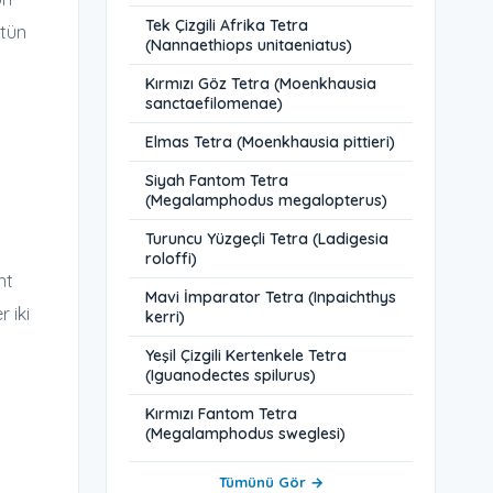
Tek Çizgili Afrika Tetra
ütün
(Nannaethiops unitaeniatus)
Kırmızı Göz Tetra (Moenkhausia
sanctaefilomenae)
Elmas Tetra (Moenkhausia pittieri)
Siyah Fantom Tetra
(Megalamphodus megalopterus)
Turuncu Yüzgeçli Tetra (Ladigesia
roloffi)
nt
Mavi İmparator Tetra (Inpaichthys
r iki
kerri)
Yeşil Çizgili Kertenkele Tetra
(Iguanodectes spilurus)
Kırmızı Fantom Tetra
(Megalamphodus sweglesi)
Tümünü Gör →