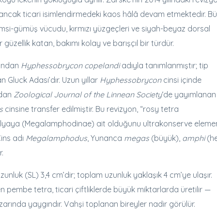
ş, ancak ticari isimlendirmedeki kaos hâlâ devam etmektedir. B
-gümüş vücudu, kırmızı yüzgeçleri ve siyah-beyaz dorsal
güzellik katan, bakımı kolay ve barışçıl bir türdür.
afından
Hyphessobrycon copelandi
adıyla tanımlanmıştır; tip
 Gluck Adası’dır. Uzun yıllar
Hyphessobrycon
cinsi içinde
ından
Zoological Journal of the Linnean Society
‘de yayımlanan
s
cinsine transfer edilmiştir. Bu revizyon, “rosy tetra
familyaya (Megalamphodinae) ait olduğunu ultrakonserve eleme
Cins adı
Megalamphodus
, Yunanca
megas
(büyük),
amphi
(he
r.
luk (SL) 3,4 cm’dir; toplam uzunluk yaklaşık 4 cm’ye ulaşır.
pembe tetra, ticari çiftliklerde büyük miktarlarda üretilir —
arında yaygındır. Vahşi toplanan bireyler nadir görülür.