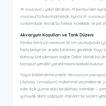
M. rosaceus
‘u yakın akrabası
M. bentosi
‘den ayır
rosaceus
‘ta bulunmamasıdır. Ayrıca
M. rosaceus
‘
tonlarındadır. Ancak bu farklar inceliklidir ve pet 
Akvaryum Koşulları ve Tank Düzeni
Pembe tetra için minimum 60 cm uzunluğunda (yakla
fazla bireyin bir arada tutulması gereklidir. Koy
daha iyi öne çıkmasını sağlar. Dekor olarak bol 
biotopun yeniden yaratılmasına katkıda bulunur.
Yoğun bitkilendirme önerilir.
Microsorum pteropus
(
Salvinia
,
Limnobium
) mükemmel seçeneklerdir. Loş-
eder. Açık yüzme alanı bırakılması önemlidir — pe
yumuşak akıntı sağlayan standart bir sistem yeterli