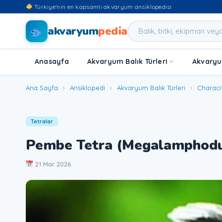
Türkiye'nin en kapsamlı akvaryum ansiklopedisi
akvaryum
pedia
Anasayfa
Akvaryum Balık Türleri
Akvaryum
Ana Sayfa
›
Ansiklopedi
›
Akvaryum Balık Türleri
›
Characi
Tetralar
Pembe Tetra (Megalamphodu
21 Mar 2026