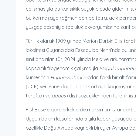
çalışmasıyla bu karışıklık büyük ölçüde giderilmi
bu karmaşaya rağmen pembe tetra, açık pembemsi
yüzgeç deseniyle topluluk akvaryumlarına zarif bir 
Tür, ilk olarak 1909 yılında Marion Durbin Ellis tar
lokalitesi Guyana’daki Essequibo Nehri’nde bulunan
sınıflandırılan tür, 2024 yılında Melo ve ark. taraf
kapsamlı filogenomik çalışmayla
Megalamphodu
kümesi”nin
Hyphessobrycon
‘dan farklı bir alt 
(UCE) verilerine dayalı olarak ortaya koymuştur. 
tarafta) ve
odous
(diş) sözcüklerinden türetilmişti
FishBase’e göre erkeklerde maksimum standart uzun
Uygun bakım koşullarında 5 yıla kadar yaşayabilen 
özellikle Doğu Avrupa kaynaklı bireyler Avrupa paz