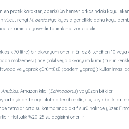
an en pratik karakter, operkülün hemen arkasındaki koyu leke
un vücut rengi
M. bentosi
‘ye kıyasla genellikle daha koyu pem
shop ortamında güvenilir tanımlama zor olabilir.
şık 70 litre) bir akvaryum önerilir. En az 6, tercihen 10 veya
u taban malzemesi (ince çakıl veya akvaryum kumu) türün renkle
driftwood ve yaprak çürüntüsü (badem yaprağı) kullanılması d
,
Anubias
, Amazon kılıcı (
Echinodorus
) ve yüzen bitkiler
orta şiddette aydınlatma tercih edilir; güçlü ışık balıkları ted
mbe tetralar orta su katmanında aktif sürü halinde yüzer. Filt
dir. Haftalık %20-25 su değişimi önerilir.