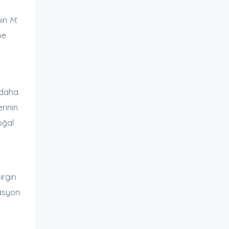
nin
M.
be
 daha
rinin
oğal
irgin
rasyon