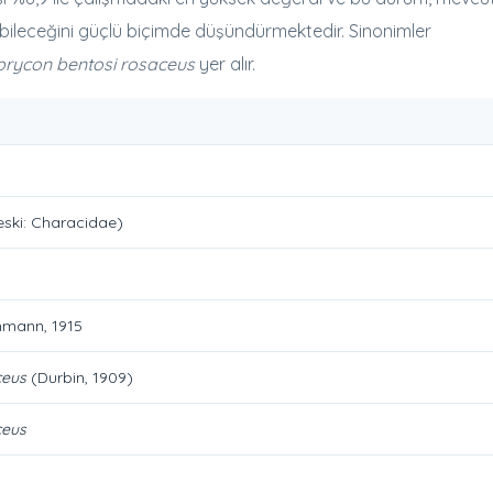
abileceğini güçlü biçimde düşündürmektedir. Sinonimler
rycon bentosi rosaceus
yer alır.
ski: Characidae)
mann, 1915
ceus
(Durbin, 1909)
ceus