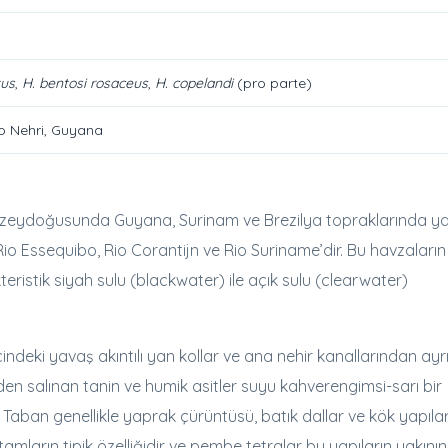
tus
,
H. bentosi rosaceus
,
H. copelandi
(pro parte)
o Nehri, Guyana
uzeydoğusunda Guyana, Surinam ve Brezilya topraklarında ya
Rio Essequibo, Rio Corantijn ve Rio Suriname’dir. Bu havzaların
ristik siyah sulu (blackwater) ile açık sulu (clearwater)
içindeki yavaş akıntılı yan kollar ve ana nehir kanallarından ayr
en salınan tanin ve humik asitler suyu kahverengimsi-sarı bir
 Taban genellikle yaprak çürüntüsü, batık dallar ve kök yapılar
rtamların tipik özelliğidir ve pembe tetralar bu yapıların yakını