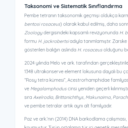
Taksonomi ve Sistematik Sınıflandırma
Pembe tetranın taksonomik geçmişi oldukça karma
bentosi rosaceus
) olarak kabul edilmiş, daha sonr
Zoology
dergisindeki kapsamlı revizyonunda
H. b
formu
H. jackrobertsi
adıyla tanımlamıştır. Zarsk
gösterilen balığın aslında
H. rosaceus
olduğunu bel
2024 yılında Melo ve ark. tarafından gerçekleştiril
1348 ultrakonserve element lokusuna dayalı bu çal
“Rosy tetra kümesi”, Acestrorhamphidae familyası 
ve
Megalamphodus
cinsi yeniden geçerli kılınmışt
sıra
Axelrodia
,
Brittanichthys
,
Makunaima
,
Parach
ve pembe tetralar artık aynı alt familyadır.
Paz ve ark.’nın (2014) DNA barkodlama çalışması,
koymuştur. Türün ortalama tür içi genetik mesafe