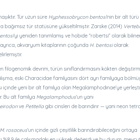
şıktır. Tür uzun süre
Hyphessobrycon bentosi
‘nin bir alt türü 
a bağımsız tür statüsüne yükseltilmiştir. Zarske (2014)
Verteb
entosi
‘yi yeniden tanımlamış ve hobide “robertsi” olarak biline
e ayrıca, akvaryum kitaplarının çoğunda
H. bentosi
olarak
irlemiştir.
en filogenomik devrim, türün sınıflandırmasını kökten değiştirmiş
ışma, eski Characidae familyasını dört ayrı familyaya bölmüş
içinde yeni bir alt familya olan Megalamphodinae’ye yerleşti
ır. Bu alt familya
Megalamphodus
‘un yanı
eirodon
ve
Petitella
gibi cinsleri de barındırır — yani neon tetr
M. rosaceus
‘un içinde gizli çeşitlilik barındırabileceğini ortaya
si %8,9 ile çalışmadaki en yüksek değerdi ve bu durum, mevcut