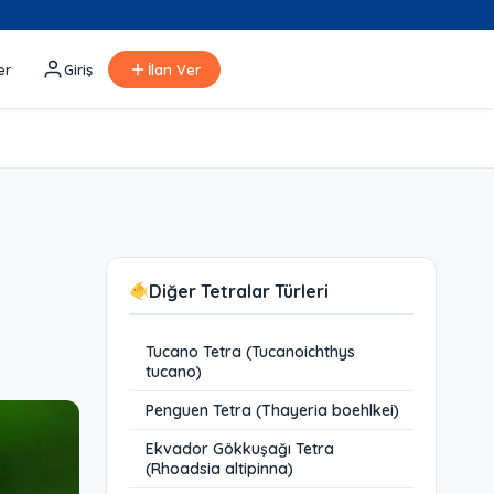
er
Giriş
İlan Ver
Diğer Tetralar Türleri
Tucano Tetra (Tucanoichthys
tucano)
Penguen Tetra (Thayeria boehlkei)
Ekvador Gökkuşağı Tetra
(Rhoadsia altipinna)