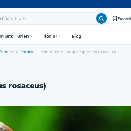
Favoril
 Bitki Türleri
İlanlar
Blog
formlar
›
Tetralar
›
Pembe Tetra (Megalamphodus rosaceus)
s rosaceus)