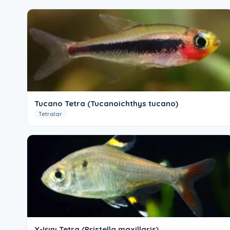
Tucano Tetra (Tucanoichthys tucano)
Tetralar
X-Işını Tetra (Pristella maxillaris)