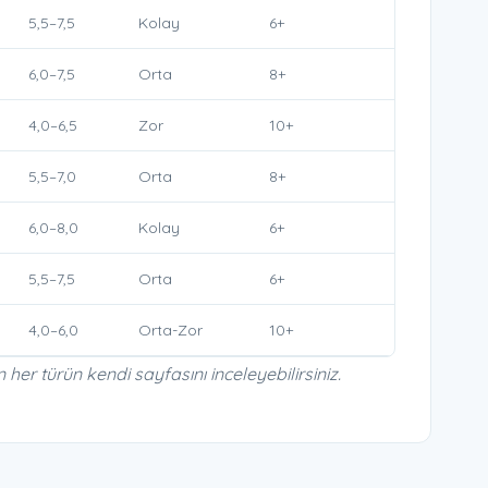
5,5–7,5
Kolay
6+
6,0–7,5
Orta
8+
4,0–6,5
Zor
10+
5,5–7,0
Orta
8+
6,0–8,0
Kolay
6+
5,5–7,5
Orta
6+
4,0–6,0
Orta-Zor
10+
her türün kendi sayfasını inceleyebilirsiniz.