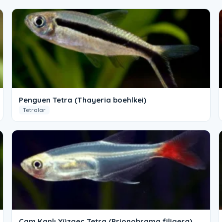
Penguen Tetra (Thayeria boehlkei)
Tetralar
Cam Kanlı Yüzgeç Tetra (Prionobrama filigera)