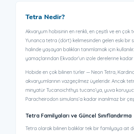
Tetra Nedir?
Akvaryum hobisinin en renkli, en çeşitli ve en çok 
Yunanca tetra (dört) kelimesinden gelen eski bir 
halinde yaşayan balıkları tanımlamak için kullanı
yamaçlarından Ekvador’un izole derelerine kadar dü
Hobide en çok bilinen türler — Neon Tetra, Kardinal
akvaryumlarının vazgeçilmez üyeleridir. Ancak tetr
minyatür Tucanoichthys tucano’ya, yuva koruyucu e
Paracheirodon simulans’a kadar inanılmaz bir çeşit
Tetra Familyaları ve Güncel Sınıflandırma
Tetra olarak bilinen balıklar tek bir familyaya ait 