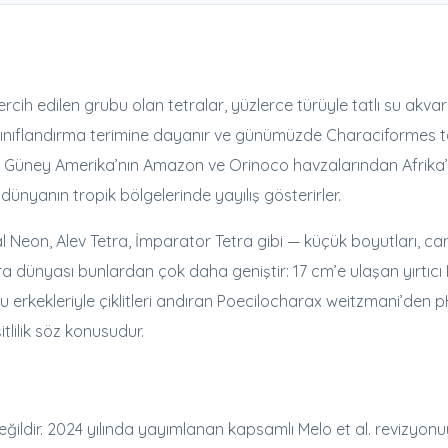
tercih edilen grubu olan tetralar, yüzlerce türüyle tatlı su akv
sınıflandırma terimine dayanır ve günümüzde Characiformes ta
lır. Güney Amerika’nın Amazon ve Orinoco havzalarından Afrika’
nyanın tropik bölgelerinde yayılış gösterirler.
 Neon, Alev Tetra, İmparator Tetra gibi — küçük boyutları, canlı 
a dünyası bunlardan çok daha geniştir: 17 cm’e ulaşan yırtıcı 
rkekleriyle çiklitleri andıran Poecilocharax weitzmani’den pH
lilik söz konusudur.
değildir. 2024 yılında yayımlanan kapsamlı Melo et al. revizyonu