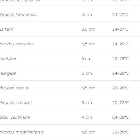
rycon loretoensis
3 cm
23–27°C
s kerri
3,5 cm
24–27°C
hodus rosaceus
4,5 cm
24–28°C
boehlkei
6 cm
22–28°C
georgiae
5 cm
24–28°C
brycon roseus
3,5 cm
23–28°C
brycon scholzei
5 cm
20–28°C
arax weitzmani
4 cm
24–28°C
hodus megalopterus
4,5 cm
22–28°C