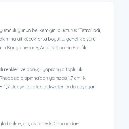
aryumculuğunun bel kemiğini oluşturur. “Tetra” adı,
kımına ait küçük-orta boyutlu, genellikle sürü
nın Kongo nehrine, And Dağları’nın Pasifik
renkleri ve barışçıl yapılarıyla topluluk
Rhoadsia altipinna’dan yalnızca 1,7 cm’lik
 4,3’lük aşırı asidik blackwater’larda yaşayan
yla birlikte, birçok tür eski Characidae