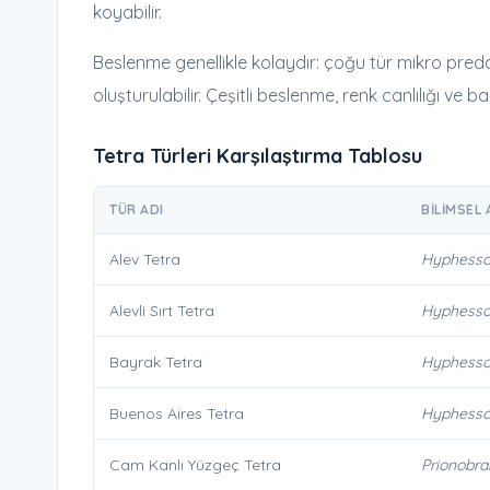
koyabilir.
Beslenme genellikle kolaydır: çoğu tür mikro preda
oluşturulabilir. Çeşitli beslenme, renk canlılığı ve ba
Tetra Türleri Karşılaştırma Tablosu
TÜR ADI
BILIMSEL 
Alev Tetra
Hyphesso
Alevli Sırt Tetra
Hyphesso
Bayrak Tetra
Hyphesso
Buenos Aires Tetra
Hyphessob
Cam Kanlı Yüzgeç Tetra
Prionobra