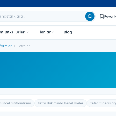
Favoril
 Bitki Türleri
İlanlar
Blog
formlar
›
Tetralar
 Güncel Sınıflandırma
Tetra Bakımında Genel İlkeler
Tetra Türleri Kar