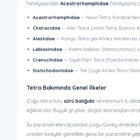
familyasından
Acestrorhamphidae
familyasına a
Acestrorhamphidae
— Neon Tetra, Kardinal Neon
Characidae
— Alev Tetra, Limon Tetra, Buenos Aire
Alestidae
— Kongo Tetra gibi Afrika tetraları bu ai
Lebiasinidae
— Kalem balıkları (Nannostomus) ve 
Crenuchidae
— Siyah Dart Tetra (Poecilocharax we
Distichodontidae
— Tek Çizgili Afrika Tetra (Nann
Tetra Bakımında Genel İlkeler
Çoğu tetra türü
sürü balığıdır
ve minimum 6, ideal 
eğilimli olur. Büyük gruplar, doğal davranışları ortay
Su parametreleri açısından çoğu Güney Amerika 
üretilen bireyler genellikle geniş bir parametre ye