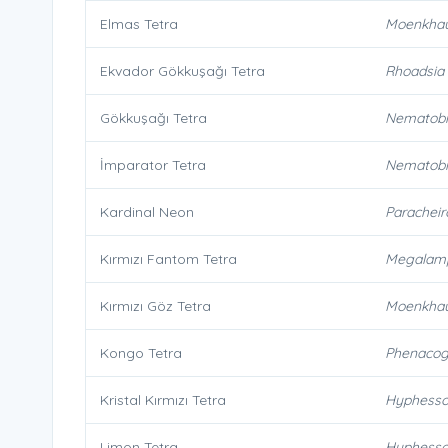
Elmas Tetra
Moenkhaus
Ekvador Gökkuşağı Tetra
Rhoadsia 
Gökkuşağı Tetra
Nematobry
İmparator Tetra
Nematobr
Kardinal Neon
Paracheir
Kırmızı Fantom Tetra
Megalamp
Kırmızı Göz Tetra
Moenkhau
Kongo Tetra
Phenacog
Kristal Kırmızı Tetra
Hyphessob
Limon Tetra
Hyphessob