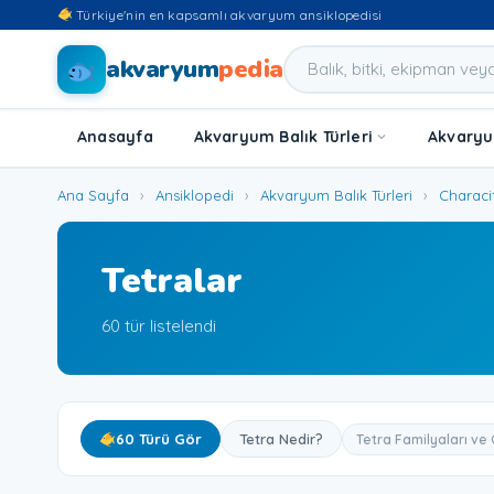
Türkiye'nin en kapsamlı akvaryum ansiklopedisi
akvaryum
pedia
Anasayfa
Akvaryum Balık Türleri
Akvaryum
Ana Sayfa
›
Ansiklopedi
›
Akvaryum Balık Türleri
›
Characi
Tetralar
60 tür listelendi
60 Türü Gör
Tetra Nedir?
Tetra Familyaları ve