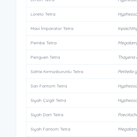
Loreto Tetra
Hyphessob
Mavi İmparator Tetra
Inpaichthy
Pembe Tetra
Megalamp
Penguen Tetra
Thayeria 
Sahte Kırmızıburunlu Tetra
Petitella 
Sarı Fantom Tetra
Hyphesso
Siyah Çizgili Tetra
Hyphesso
Siyah Dart Tetra
Poeciloch
Siyah Fantom Tetra
Megalamp