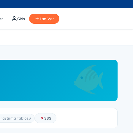
er
Giriş
İlan Ver
SSS
şılaştırma Tablosu