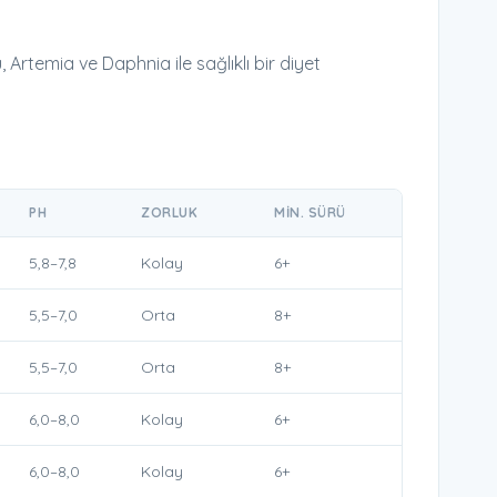
Artemia ve Daphnia ile sağlıklı bir diyet
PH
ZORLUK
MIN. SÜRÜ
5,8–7,8
Kolay
6+
5,5–7,0
Orta
8+
5,5–7,0
Orta
8+
6,0–8,0
Kolay
6+
6,0–8,0
Kolay
6+