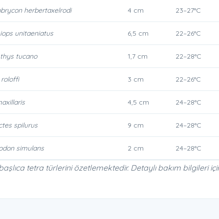
rycon herbertaxelrodi
4 cm
23–27°C
ops unitaeniatus
6,5 cm
22–26°C
thys tucano
1,7 cm
22–28°C
roloffi
3 cm
22–26°C
axillaris
4,5 cm
24–28°C
tes spilurus
9 cm
24–28°C
odon simulans
2 cm
24–28°C
ıca tetra türlerini özetlemektedir. Detaylı bakım bilgileri için 