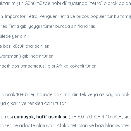
ktarılmıştır. Günümüzde hobi dünyasında “tetra” olarak adlandır
, İmparator Tetra, Penguen Tetra ve birçok popüler tür bu familya
s Tetra gibi yaygın türler burada sınıflandırılır.
lede yer alır.
bazı küçük characin’ler.
itzmani) gibi nadir türler.
aethiops unitaeniatus) gibi Afrika kökenli türler.
olarak 10+ birey halinde bakılmalıdır. Tek veya az sayıda bakıl
a çıkarır ve renkleri canlı tutar.
tetrası
yumuşak, hafif asidik su
(pH 6,0–7,0, GH 4–10°dGH, sıcak
lpazesine adapte olmuştur. Afrika tetraları ve bazı blackwater