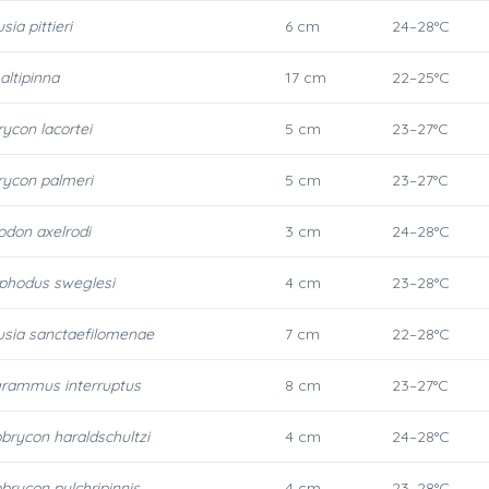
ia pittieri
6 cm
24–28°C
altipinna
17 cm
22–25°C
con lacortei
5 cm
23–27°C
ycon palmeri
5 cm
23–27°C
odon axelrodi
3 cm
24–28°C
hodus sweglesi
4 cm
23–28°C
sia sanctaefilomenae
7 cm
22–28°C
rammus interruptus
8 cm
23–27°C
rycon haraldschultzi
4 cm
24–28°C
rycon pulchripinnis
4 cm
23–28°C