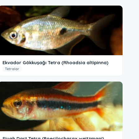
Ekvador Gökkuşağı Tetra (Rhoadsia altipinna)
Tetralar
Siyah Dart Tetra (Poecilocharax weitzmani)