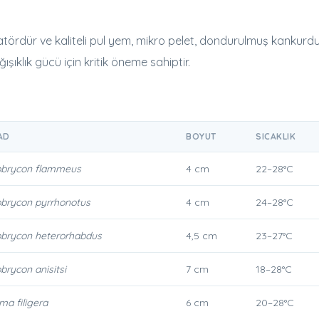
tördür ve kaliteli pul yem, mikro pelet, dondurulmuş kankurdu, 
ğışıklık gücü için kritik öneme sahiptir.
AD
BOYUT
SICAKLIK
brycon flammeus
4 cm
22–28°C
brycon pyrrhonotus
4 cm
24–28°C
brycon heterorhabdus
4,5 cm
23–27°C
rycon anisitsi
7 cm
18–28°C
ma filigera
6 cm
20–28°C