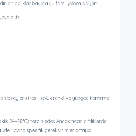
ılan balıklar başlıca şu familyalara dağılır:
ya aittir.
an bireyler stresli, soluk renkli ve yüzgeç kemirme
lık 24–28°C) tercih eder. Ancak ticari çiftliklerde
 türleri daha spesifik gereksinimler ortaya