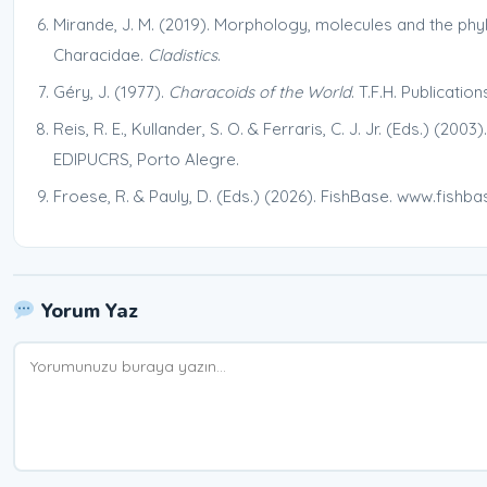
Mirande, J. M. (2019). Morphology, molecules and the ph
Characidae.
Cladistics
.
Géry, J. (1977).
Characoids of the World
. T.F.H. Publicatio
Reis, R. E., Kullander, S. O. & Ferraris, C. J. Jr. (Eds.) (2003)
EDIPUCRS, Porto Alegre.
Froese, R. & Pauly, D. (Eds.) (2026). FishBase. www.fishba
Yorum Yaz
Yorum