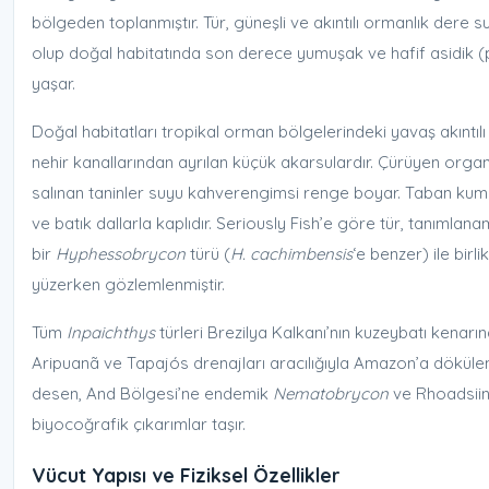
bölgeden toplanmıştır. Tür, güneşli ve akıntılı ormanlık dere s
olup doğal habitatında son derece yumuşak ve hafif asidik (
yaşar.
Doğal habitatları tropikal orman bölgelerindeki yavaş akıntılı
nehir kanallarından ayrılan küçük akarsulardır. Çürüyen org
salınan taninler suyu kahverengimsi renge boyar. Taban kum
ve batık dallarla kaplıdır. Seriously Fish’e göre tür, tanımla
bir
Hyphessobrycon
türü (
H. cachimbensis
‘e benzer) ile birl
yüzerken gözlemlenmiştir.
Tüm
Inpaichthys
türleri Brezilya Kalkanı’nın kuzeybatı kenarı
Aripuanã ve Tapajós drenajları aracılığıyla Amazon’a döküle
desen, And Bölgesi’ne endemik
Nematobrycon
ve Rhoadsiini 
biyocoğrafik çıkarımlar taşır.
Vücut Yapısı ve Fiziksel Özellikler