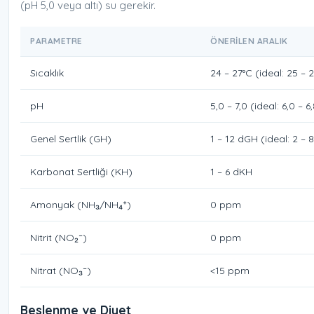
(pH 5,0 veya altı) su gerekir.
PARAMETRE
ÖNERILEN ARALIK
Sıcaklık
24 – 27°C (ideal: 25 – 
pH
5,0 – 7,0 (ideal: 6,0 – 6
Genel Sertlik (GH)
1 – 12 dGH (ideal: 2 –
Karbonat Sertliği (KH)
1 – 6 dKH
Amonyak (NH₃/NH₄⁺)
0 ppm
Nitrit (NO₂⁻)
0 ppm
Nitrat (NO₃⁻)
<15 ppm
Beslenme ve Diyet