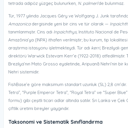
tetrada adipöz yüzgeç bulunurken,
N. palmeri
‘de bulunmaz.
Tür, 1977 yılında Jacques Géry ve Wolfgang J. Junk tarafınd
Amazonica
dergisinde yeni bir cins ve tür olarak —
Inpaichth
tanımlanmıştır. Cins adı
Inpaichthys
, Instituto Nacional de Pe
Amazônia’ya (INPA) ithafen verilmiştir; bu kurum, tip lokalitesi
araştırma istasyonu işletmekteydi. Tür adı
kerri
, Brezilyalı ge
direktörü Warwick Estevam Kerr’e (1922-2018) atfedilmiştir. Ti
Brezilya’nın Mato Grosso eyaletinde, Aripuanã Nehri’nin bir
Nehri sistemidir.
FishBase’e göre maksimum standart uzunluk (SL) 2,8 cm’dir
Tetra”, “Purple Emperor Tetra”, “Royal Tetra” ve “Super Blue” 
formu) gibi çeşitli ticari adlar altında satılır. Sri Lanka ve Çe
çiftlik üretimi bireyler yaygındır.
Taksonomi ve Sistematik Sınıflandırma