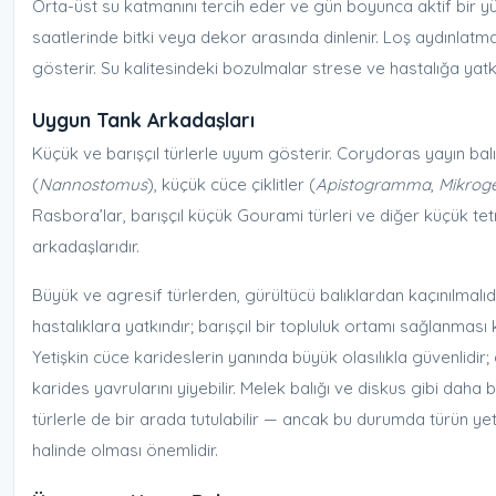
Orta-üst su katmanını tercih eder ve gün boyunca aktif bir 
saatlerinde bitki veya dekor arasında dinlenir. Loş aydınlatma 
gösterir. Su kalitesindeki bozulmalar strese ve hastalığa yatkı
Uygun Tank Arkadaşları
Küçük ve barışçıl türlerle uyum gösterir. Corydoras yayın balık
(
Nannostomus
), küçük cüce çiklitler (
Apistogramma
,
Mikrog
Rasbora’lar, barışçıl küçük Gourami türleri ve diğer küçük tet
arkadaşlarıdır.
Büyük ve agresif türlerden, gürültücü balıklardan kaçınılmalıdı
hastalıklara yatkındır; barışçıl bir topluluk ortamı sağlanması 
Yetişkin cüce karideslerin yanında büyük olasılıkla güvenlidir
karides yavrularını yiyebilir. Melek balığı ve diskus gibi daha
türlerle de bir arada tutulabilir — ancak bu durumda türün ye
halinde olması önemlidir.