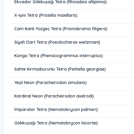
Ekvador Gökkuşağı Tetra (Rhoadsia altipinna)
X-Işını Tetra (Pristella maxillaris)
Cam Kanlı Yüzgeç Tetra (Prionobrama filigera)
Siyah Dart Tetra (Poecilocharax weitzmani)
Kongo Tetra (Phenacogrammus interruptus)
Sahte Kırmızıburunlu Tetra (Petitella georgiae)
Yeşil Neon (Paracheirodon simulans)
Kardinal Neon (Paracheirodon axelrodi)
İmparator Tetra (Nematobrycon palmeri)
Gökkuşağı Tetra (Nematobrycon lacortei)