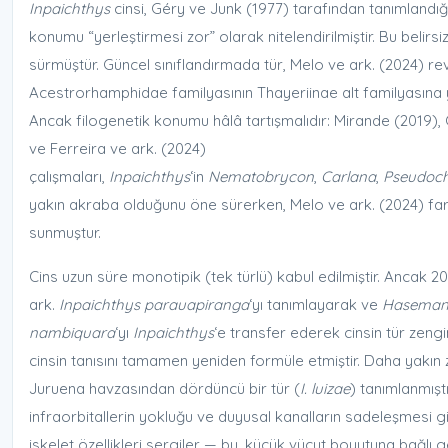
Inpaichthys
cinsi, Géry ve Junk (1977) tarafından tanımlandığ
konumu “yerleştirmesi zor” olarak nitelendirilmiştir. Bu belirsiz
sürmüştür. Güncel sınıflandırmada tür, Melo ve ark. (2024) r
Acestrorhamphidae familyasının Thayeriinae alt familyasına ye
Ancak filogenetik konumu hâlâ tartışmalıdır: Mirande (2019),
ve Ferreira ve ark. (2024)
çalışmaları,
Inpaichthys
‘in
Nematobrycon
,
Carlana
,
Pseudoch
yakın akraba olduğunu öne sürerken, Melo ve ark. (2024) farkl
sunmuştur.
Cins uzun süre monotipik (tek türlü) kabul edilmiştir. Ancak 20
ark.
Inpaichthys parauapiranga
‘yı tanımlayarak ve
Haseman
nambiquara
‘yı
Inpaichthys
‘e transfer ederek cinsin tür zengi
cinsin tanısını tamamen yeniden formüle etmiştir. Daha yakı
Juruena havzasından dördüncü bir tür (
I. luizae
) tanımlanmıştı
infraorbitallerin yokluğu ve duyusal kanalların sadeleşmesi 
iskelet özellikleri sergiler — bu, küçük vücut boyutuna bağlı g