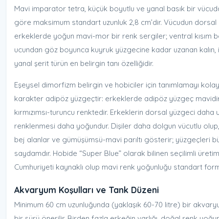
Mavi imparator tetra, küçük boyutlu ve yanal basık bir vücuda
göre maksimum standart uzunluk 2,8 cm’dir. Vücudun dorsal 
erkeklerde yoğun mavi-mor bir renk sergiler; ventral kısım b
ucundan göz boyunca kuyruk yüzgecine kadar uzanan kalın, 
yanal şerit türün en belirgin tanı özelliğidir.
Eşeysel dimorfizm belirgin ve hobiciler için tanımlamayı kolay
karakter adipöz yüzgeçtir: erkeklerde adipöz yüzgeç mavidir;
kırmızımsı-turuncu renktedir. Erkeklerin dorsal yüzgeci daha
renklenmesi daha yoğundur. Dişiler daha dolgun vücutlu olup,
bej alanlar ve gümüşümsü-mavi parıltı gösterir; yüzgeçleri 
saydamdır. Hobide “Super Blue” olarak bilinen seçilimli üretim
Cumhuriyeti kaynaklı olup mavi renk yoğunluğu standart form
Akvaryum Koşulları ve Tank Düzeni
Minimum 60 cm uzunluğunda (yaklaşık 60-70 litre) bir akvary
bir sürü önerilir. Birden fazla erkeğin varlığı, doğal renk yoğ