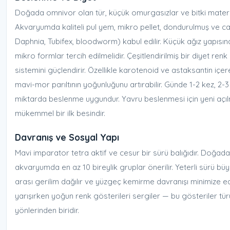
Doğada omnivor olan tür, küçük omurgasızlar ve bitki materya
Akvaryumda kaliteli pul yem, mikro pellet, dondurulmuş ve can
Daphnia, Tubifex, bloodworm) kabul edilir. Küçük ağız yapısı
mikro formlar tercih edilmelidir. Çeşitlendirilmiş bir diyet renk c
sistemini güçlendirir. Özellikle karotenoid ve astaksantin içere
mavi-mor parıltının yoğunluğunu artırabilir. Günde 1-2 kez, 2-
miktarda beslenme uygundur. Yavru beslenmesi için yeni açıl
mükemmel bir ilk besindir.
Davranış ve Sosyal Yapı
Mavi imparator tetra aktif ve cesur bir sürü balığıdır. Doğada
akvaryumda en az 10 bireylik gruplar önerilir. Yeterli sürü bü
arası gerilim dağılır ve yüzgeç kemirme davranışı minimize edili
yarışırken yoğun renk gösterileri sergiler — bu gösteriler tür
yönlerinden biridir.