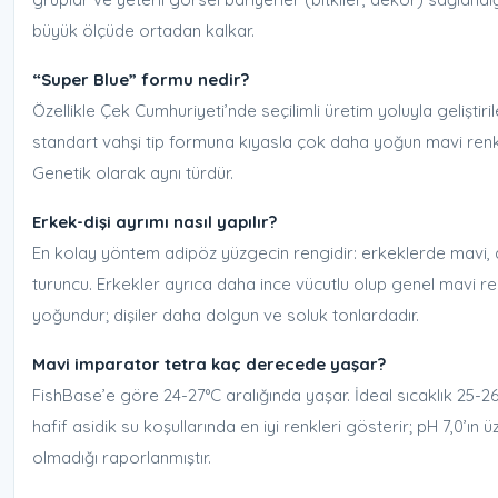
büyük ölçüde ortadan kalkar.
“Super Blue” formu nedir?
Özellikle Çek Cumhuriyeti’nde seçilimli üretim yoluyla geliştiril
standart vahşi tip formuna kıyasla çok daha yoğun mavi ren
Genetik olarak aynı türdür.
Erkek-dişi ayrımı nasıl yapılır?
En kolay yöntem adipöz yüzgecin rengidir: erkeklerde mavi, d
turuncu. Erkekler ayrıca daha ince vücutlu olup genel mavi 
yoğundur; dişiler daha dolgun ve soluk tonlardadır.
Mavi imparator tetra kaç derecede yaşar?
FishBase’e göre 24-27°C aralığında yaşar. İdeal sıcaklık 25-2
hafif asidik su koşullarında en iyi renkleri gösterir; pH 7,0’ın
olmadığı raporlanmıştır.