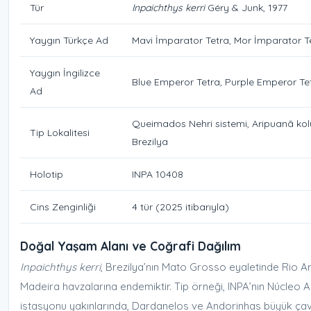
Tür
Inpaichthys kerri
Géry & Junk, 1977
Yaygın Türkçe Ad
Mavi İmparator Tetra, Mor İmparator T
Yaygın İngilizce
Blue Emperor Tetra, Purple Emperor Tet
Ad
Queimados Nehri sistemi, Aripuanã kol
Tip Lokalitesi
Brezilya
Holotip
INPA 10408
Cins Zenginliği
4 tür (2025 itibarıyla)
Doğal Yaşam Alanı ve Coğrafi Dağılım
Inpaichthys kerri
, Brezilya’nın Mato Grosso eyaletinde Rio A
Madeira havzalarına endemiktir. Tip örneği, INPA’nın Núcleo 
istasyonu yakınlarında, Dardanelos ve Andorinhas büyük çavl