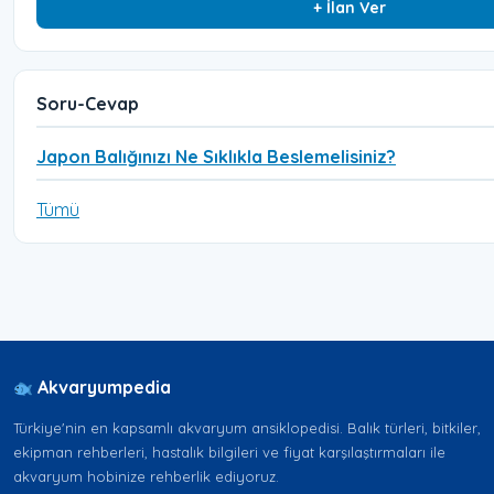
+ İlan Ver
Soru-Cevap
Japon Balığınızı Ne Sıklıkla Beslemelisiniz?
Tümü
Akvaryumpedia
Türkiye'nin en kapsamlı akvaryum ansiklopedisi. Balık türleri, bitkiler,
ekipman rehberleri, hastalık bilgileri ve fiyat karşılaştırmaları ile
akvaryum hobinize rehberlik ediyoruz.