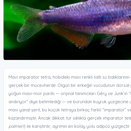
Mavi imparator tetra, hobideki mavi renkli tatlı su balıklarını
gerçek bir mücevherdir. Olgun bir erkeğin vücudunun dorsal 
yoğun mavi-mor parıltı — orijinal tanımcıları Géry ve Junk’ın “
andırıyor” diye betimlediği — ve burundan kuyruk yüzgecine 
mavi yanal şerit, bu küçük tetraya birkaç farklı “imparator” ve
kazandırmıştır. Ancak dikkat: tür sıklıkla gerçek imparator tet
palmeri
) ile karıştırılır; ayrımın en kolay yolu adipöz yüzgeçt