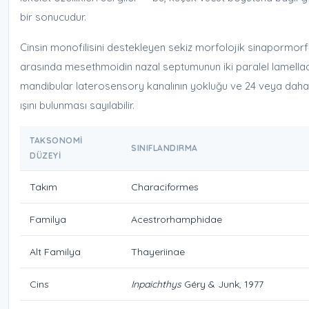
bir sonucudur.
Cinsin monofilisini destekleyen sekiz morfolojik sinapormorfi
arasında mesethmoidin nazal septumunun iki paralel lamella
mandibular laterosensory kanalının yokluğu ve 24 veya daha 
ışını bulunması sayılabilir.
TAKSONOMI
SINIFLANDIRMA
DÜZEYI
Takım
Characiformes
Familya
Acestrorhamphidae
Alt Familya
Thayeriinae
Cins
Inpaichthys
Géry & Junk, 1977