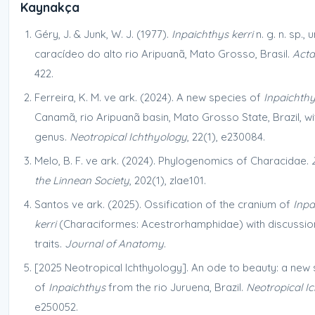
Kaynakça
Géry, J. & Junk, W. J. (1977).
Inpaichthys kerri
n. g. n. sp.,
caracídeo do alto rio Aripuanã, Mato Grosso, Brasil.
Act
422.
Ferreira, K. M. ve ark. (2024). A new species of
Inpaichth
Canamã, rio Aripuanã basin, Mato Grosso State, Brazil, wit
genus.
Neotropical Ichthyology
, 22(1), e230084.
Melo, B. F. ve ark. (2024). Phylogenomics of Characidae.
the Linnean Society
, 202(1), zlae101.
Santos ve ark. (2025). Ossification of the cranium of
Inpa
kerri
(Characiformes: Acestrorhamphidae) with discussi
traits.
Journal of Anatomy
.
[2025 Neotropical Ichthyology]. An ode to beauty: a new
of
Inpaichthys
from the rio Juruena, Brazil.
Neotropical I
e250052.