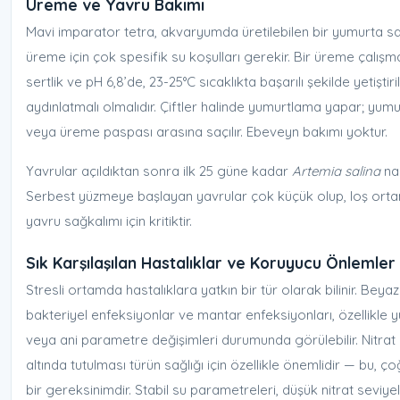
Üreme ve Yavru Bakımı
Mavi imparator tetra, akvaryumda üretilebilen bir yumurta sa
üreme için çok spesifik su koşulları gerekir. Bir üreme çalış
sertlik ve pH 6,8’de, 23-25°C sıcaklıkta başarılı şekilde yetiştiri
aydınlatmalı olmalıdır. Çiftler halinde yumurtlama yapar; yumur
veya üreme paspası arasına saçılır. Ebeveyn bakımı yoktur.
Yavrular açıldıktan sonra ilk 25 güne kadar
Artemia salina
nau
Serbest yüzmeye başlayan yavrular çok küçük olup, loş ortam
yavru sağkalımı için kritiktir.
Sık Karşılaşılan Hastalıklar ve Koruyucu Önlemler
Stresli ortamda hastalıklara yatkın bir tür olarak bilinir. Beyaz
bakteriyel enfeksiyonlar ve mantar enfeksiyonları, özellikle y
veya ani parametre değişimleri durumunda görülebilir. Nitrat 
altında tutulması türün sağlığı için özellikle önemlidir — bu, ç
bir gereksinimdir. Stabil su parametreleri, düşük nitrat seviyele