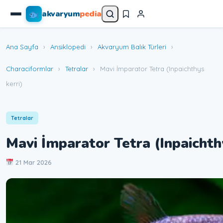
akvaryum
pedia
Ana Sayfa
›
Ansiklopedi
›
Akvaryum Balık Türleri
›
Characiformlar
›
Tetralar
›
Mavi İmparator Tetra (Inpaichthys
kerri)
Tetralar
Mavi İmparator Tetra (Inpaichthy
21 Mar 2026