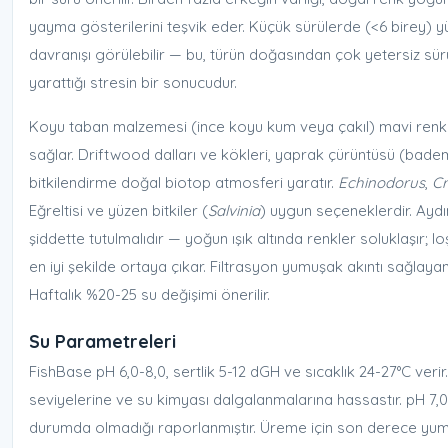
yayma gösterilerini teşvik eder. Küçük sürülerde (<6 birey)
davranışı görülebilir — bu, türün doğasından çok yetersiz sü
yarattığı stresin bir sonucudur.
Koyu taban malzemesi (ince koyu kum veya çakıl) mavi renkl
sağlar. Driftwood dalları ve kökleri, yaprak çürüntüsü (bad
bitkilendirme doğal biotop atmosferi yaratır.
Echinodorus
,
C
Eğreltisi ve yüzen bitkiler (
Salvinia
) uygun seçeneklerdir. Ayd
şiddette tutulmalıdır — yoğun ışık altında renkler soluklaşır; l
en iyi şekilde ortaya çıkar. Filtrasyon yumuşak akıntı sağlayan 
Haftalık %20-25 su değişimi önerilir.
Su Parametreleri
FishBase pH 6,0-8,0, sertlik 5-12 dGH ve sıcaklık 24-27°C verir.
seviyelerine ve su kimyası dalgalanmalarına hassastır. pH 7,0’
durumda olmadığı raporlanmıştır. Üreme için son derece yum