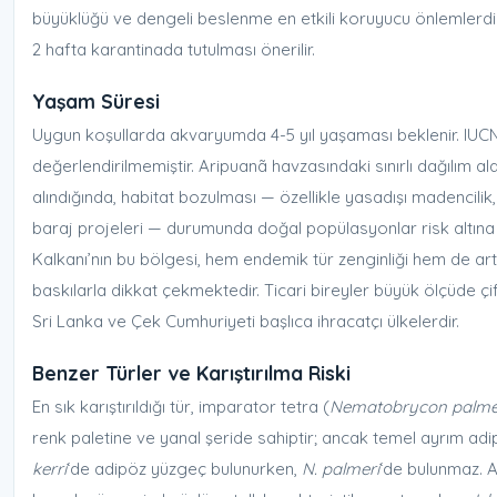
büyüklüğü ve dengeli beslenme en etkili koruyucu önlemlerdir.
2 hafta karantinada tutulması önerilir.
Yaşam Süresi
Uygun koşullarda akvaryumda 4-5 yıl yaşaması beklenir. IUC
değerlendirilmemiştir. Aripuanã havzasındaki sınırlı dağılım a
alındığında, habitat bozulması — özellikle yasadışı madencili
baraj projeleri — durumunda doğal popülasyonlar risk altına gi
Kalkanı’nın bu bölgesi, hem endemik tür zenginliği hem de ar
baskılarla dikkat çekmektedir. Ticari bireyler büyük ölçüde çift
Sri Lanka ve Çek Cumhuriyeti başlıca ihracatçı ülkelerdir.
Benzer Türler ve Karıştırılma Riski
En sık karıştırıldığı tür, imparator tetra (
Nematobrycon palme
renk paletine ve yanal şeride sahiptir; ancak temel ayrım ad
kerri
‘de adipöz yüzgeç bulunurken,
N. palmeri
‘de bulunmaz. 