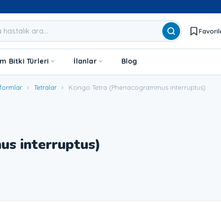
Favoril
 Bitki Türleri
İlanlar
Blog
formlar
›
Tetralar
›
Kongo Tetra (Phenacogrammus interruptus)
s interruptus)