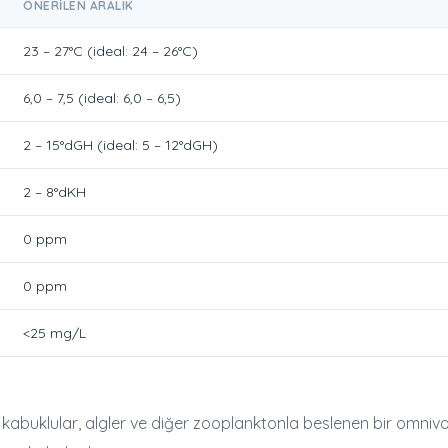
ÖNERILEN ARALIK
23 – 27°C (ideal: 24 – 26°C)
6,0 – 7,5 (ideal: 6,0 – 6,5)
2 – 15°dGH (ideal: 5 – 12°dGH)
2 – 8°dKH
0 ppm
0 ppm
<25 mg/L
kabuklular, algler ve diğer zooplanktonla beslenen bir omnivo