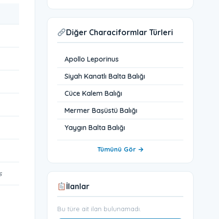
Diğer Characiformlar Türleri
Apollo Leporinus
Siyah Kanatlı Balta Balığı
Cüce Kalem Balığı
Mermer Başüstü Balığı
Yaygın Balta Balığı
Tümünü Gör →
s
İlanlar
Bu türe ait ilan bulunamadı.