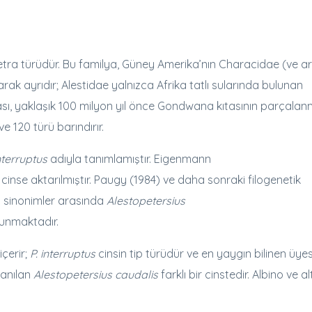
tetra türüdür. Bu familya, Güney Amerika’nın Characidae (ve ar
k ayrıdır; Alestidae yalnızca Afrika tatlı sularında bulunan
tası, yaklaşık 100 milyon yıl önce Gondwana kıtasının parçalan
ve 120 türü barındırır.
nterruptus
adıyla tanımlamıştır. Eigenmann
 cinse aktarılmıştır. Paugy (1984) ve daha sonraki filogenetik
iz sinonimler arasında
Alestopetersius
unmaktadır.
içerir;
P. interruptus
cinsin tip türüdür ve en yaygın bilinen üyesi
 anılan
Alestopetersius caudalis
farklı bir cinstedir. Albino ve al