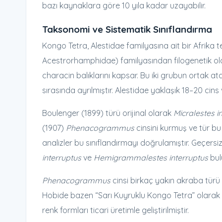
bazı kaynaklara göre 10 yıla kadar uzayabilir.
Taksonomi ve Sistematik Sınıflandırma
Kongo Tetra, Alestidae familyasına ait bir Afrika 
Acestrorhamphidae) familyasından filogenetik olara
characin balıklarını kapsar. Bu iki grubun ortak a
sırasında ayrılmıştır. Alestidae yaklaşık 18–20 cins 
Boulenger (1899) türü orijinal olarak
Micralestes i
(1907)
Phenacogrammus
cinsini kurmuş ve tür bu
analizler bu sınıflandırmayı doğrulamıştır. Geçers
interruptus
ve
Hemigrammalestes interruptus
bul
Phenacogrammus
cinsi birkaç yakın akraba türü 
Hobide bazen “Sarı Kuyruklu Kongo Tetra” olarak
renk formları ticari üretimle geliştirilmiştir.