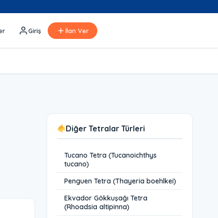
er
Giriş
İlan Ver
Diğer Tetralar Türleri
Tucano Tetra (Tucanoichthys
tucano)
Penguen Tetra (Thayeria boehlkei)
Ekvador Gökkuşağı Tetra
(Rhoadsia altipinna)