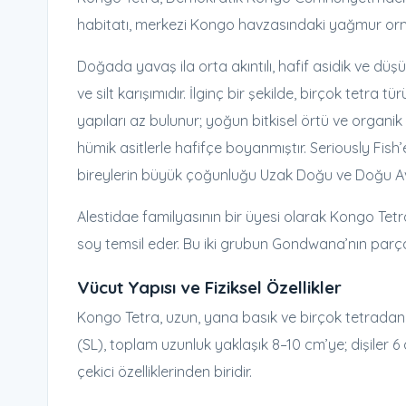
habitatı, merkezi Kongo havzasındaki yağmur ormanı 
Doğada yavaş ila orta akıntılı, hafif asidik ve dü
ve silt karışımıdır. İlginç bir şekilde, birçok tetr
yapıları az bulunur; yoğun bitkisel örtü ve organ
hümik asitlerle hafifçe boyanmıştır. Seriously Fish
bireylerin büyük çoğunluğu Uzak Doğu ve Doğu Avrup
Alestidae familyasının bir üyesi olarak Kongo Te
soy temsil eder. Bu iki grubun Gondwana’nın parça
Vücut Yapısı ve Fiziksel Özellikler
Kongo Tetra, uzun, yana basık ve birçok tetradan b
(SL), toplam uzunluk yaklaşık 8–10 cm’ye; dişiler 6 
çekici özelliklerinden biridir.