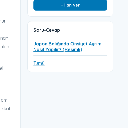
+ İlan Ver
mur
Soru-Cevap
anan
Japon Balığında Cinsiyet Ayrımı
tılan
Nasıl Yapılır? (Resimli)
Tümü
el
8 cm
dikkat