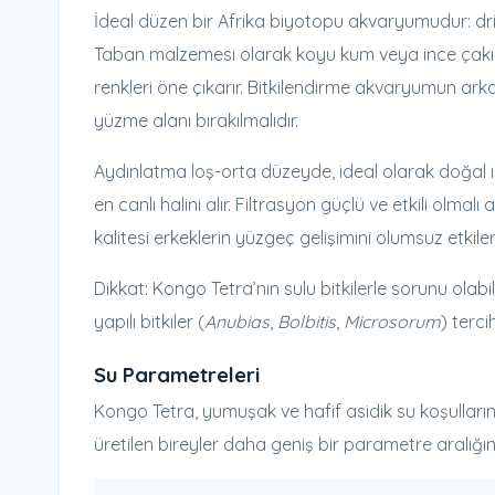
İdeal düzen bir Afrika biyotopu akvaryumudur: dri
Taban malzemesi olarak koyu kum veya ince çakıl u
renkleri öne çıkarır. Bitkilendirme akvaryumun arka
yüzme alanı bırakılmalıdır.
Aydınlatma loş-orta düzeyde, ideal olarak doğal ışı
en canlı halini alır. Filtrasyon güçlü ve etkili olmal
kalitesi erkeklerin yüzgeç gelişimini olumsuz etkil
Dikkat: Kongo Tetra’nın sulu bitkilerle sorunu olabili
yapılı bitkiler (
Anubias
,
Bolbitis
,
Microsorum
) terci
Su Parametreleri
Kongo Tetra, yumuşak ve hafif asidik su koşullarında 
üretilen bireyler daha geniş bir parametre aralığın