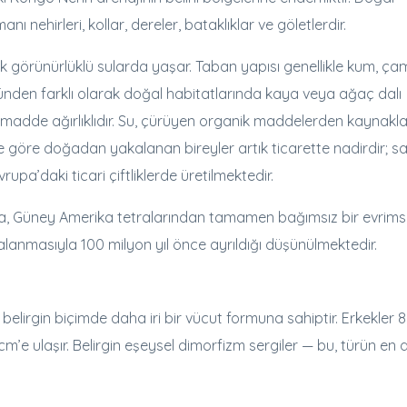
nehirleri, kollar, dereler, bataklıklar ve göletlerdir.
şük görünürlüklü sularda yaşar. Taban yapısı genellikle kum, ça
a türünden farklı olarak doğal habitatlarında kaya veya ağaç dalı
ik madde ağırlıklıdır. Su, çürüyen organik maddelerden kaynakl
’e göre doğadan yakalanan bireyler artık ticarette nadirdir; sa
a’daki ticari çiftliklerde üretilmektedir.
tra, Güney Amerika tetralarından tamamen bağımsız bir evrims
lanmasıyla 100 milyon yıl önce ayrıldığı düşünülmektedir.
elirgin biçimde daha iri bir vücut formuna sahiptir. Erkekler 
cm’e ulaşır. Belirgin eşeysel dimorfizm sergiler — bu, türün en 