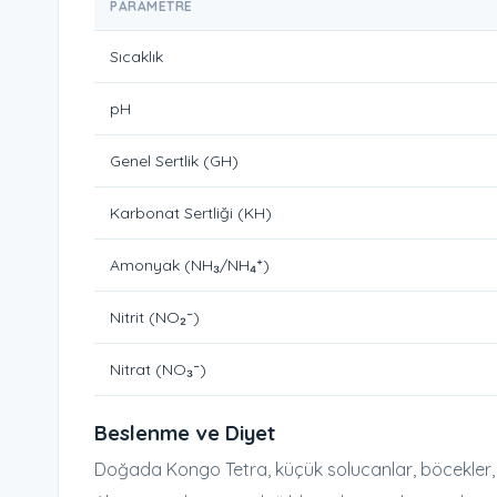
PARAMETRE
Sıcaklık
pH
Genel Sertlik (GH)
Karbonat Sertliği (KH)
Amonyak (NH₃/NH₄⁺)
Nitrit (NO₂⁻)
Nitrat (NO₃⁻)
Beslenme ve Diyet
Doğada Kongo Tetra, küçük solucanlar, böcekler, 