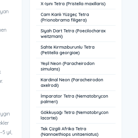
X-Işını Tetra (Pristella maxillaris)
zayan
Cam Kanlı Yüzgeç Tetra
(Prionobrama filigera)
men
Siyah Dart Tetra (Poecilocharax
weitzmani)
Sahte Kırmızıburunlu Tetra
(Petitella georgiae)
Yeşil Neon (Paracheirodon
simulans)
k
Kardinal Neon (Paracheirodon
r.
axelrodi)
İmparator Tetra (Nematobrycon
palmeri)
Gökkuşağı Tetra (Nematobrycon
aygın
lacortei)
ekler
Tek Çizgili Afrika Tetra
5 yıl,
(Nannaethiops unitaeniatus)