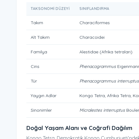
TAKSONOMI DÜZEYI
SINIFLANDIRMA
Takım
Characiformes
Alt Takım
Characoidei
Familya
Alestidae (Afrika tetraları)
Cins
Phenacogrammus
Eigenmann
Tür
Phenacogrammus interruptus
Yaygın Adlar
Kongo Tetra, Afrika Tetra, 
Sinonimler
Micralestes interruptus
Boulen
Doğal Yaşam Alanı ve Coğrafi Dağılım
Kongo Tetra, Demokratik Kongo Cumhuriyeti’ndeki K