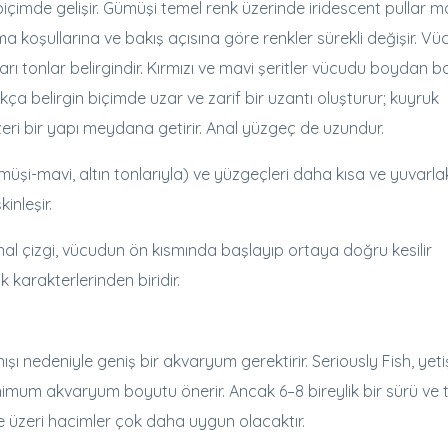
içimde gelişir. Gümüşi temel renk üzerinde iridescent pullar ma
ma koşullarına ve bakış açısına göre renkler sürekli değişir. V
arı tonlar belirgindir. Kırmızı ve mavi şeritler vücudu boydan 
ıkça belirgin biçimde uzar ve zarif bir uzantı oluşturur; kuyruk
zeri bir yapı meydana getirir. Anal yüzgeç de uzundur.
şi-mavi, altın tonlarıyla) ve yüzgeçleri daha kısa ve yuvarlakt
inleşir.
anal çizgi, vücudun ön kısmında başlayıp ortaya doğru kesilir
k karakterlerinden biridir.
 nedeniyle geniş bir akvaryum gerektirir. Seriously Fish, yeti
 minimum akvaryum boyutu önerir. Ancak 6–8 bireylik bir sürü ve 
e üzeri hacimler çok daha uygun olacaktır.