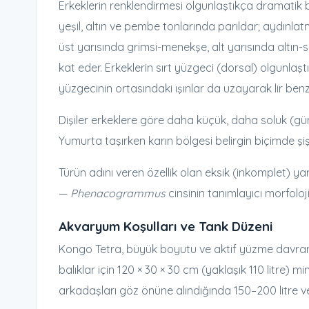
Erkeklerin renklendirmesi olgunlaştıkça dramatik b
yeşil, altın ve pembe tonlarında parıldar; aydınlat
üst yarısında grimsi-menekşe, alt yarısında altın-s
kat eder. Erkeklerin sırt yüzgeci (dorsal) olgunlaşt
yüzgecinin ortasındaki ışınlar da uzayarak lir ben
Dişiler erkeklere göre daha küçük, daha soluk (gümü
Yumurta taşırken karın bölgesi belirgin biçimde şişk
Türün adını veren özellik olan eksik (inkomplet) y
—
Phenacogrammus
cinsinin tanımlayıcı morfoloji
Akvaryum Koşulları ve Tank Düzeni
Kongo Tetra, büyük boyutu ve aktif yüzme davranışı
balıklar için 120 × 30 × 30 cm (yaklaşık 110 litre)
arkadaşları göz önüne alındığında 150–200 litre v