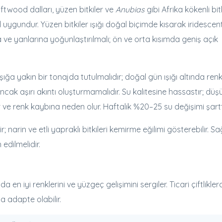
ftwood dalları, yüzen bitkiler ve
Anubias
gibi Afrika kökenli bitk
ygundur. Yüzen bitkiler ışığı doğal biçimde kısarak iridescen
 ve yanlarına yoğunlaştırılmalı; ön ve orta kısımda geniş açık
ğa yakın bir tonajda tutulmalıdır; doğal gün ışığı altında renk
ı ancak aşırı akıntı oluşturmamalıdır. Su kalitesine hassastır; düş
er ve renk kaybına neden olur. Haftalık %20–25 su değişimi şartt
r; narin ve etli yapraklı bitkileri kemirme eğilimi gösterebilir. S
h edilmelidir.
en iyi renklerini ve yüzgeç gelişimini sergiler. Ticari çiftlikler
a adapte olabilir.