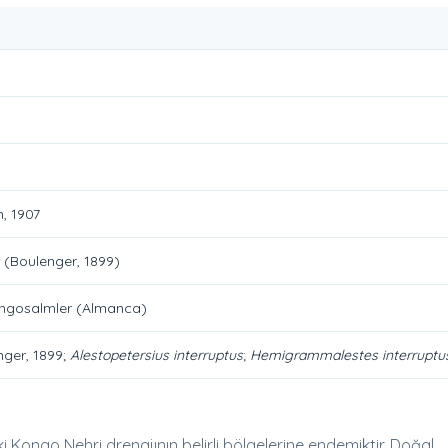
, 1907
(Boulenger, 1899)
Kongosalmler (Almanca)
ger, 1899;
Alestopetersius interruptus
;
Hemigrammalestes interruptu
ongo Nehri drenajının belirli bölgelerine endemiktir. Doğal