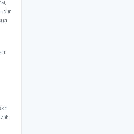
vi,
ücudun
boya
ır.
şkin
tank