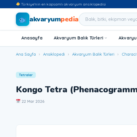
Türkiye'nin en kapsamlı akvaryum ansiklopedisi
akvaryum
pedia
Anasayfa
Akvaryum Balık Türleri
Akvaryum
Ana Sayfa
›
Ansiklopedi
›
Akvaryum Balık Türleri
›
Characi
Tetralar
Kongo Tetra (Phenacogrammu
22 Mar 2026