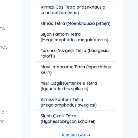
Kırmızı Göz Tetra (Moenkhausia
sanctaefilomenae)
Elmas Tetra (Moenkhausia pittieri)
tık
Siyah Fantom Tetra
(Megalamphodus megalopterus)
ması
Turuncu Yüzgeçli Tetra (Ladigesia
roloffi)
Mavi İmparator Tetra (Inpaichthys
kerri)
Yeşil Çizgili Kertenkele Tetra
(Iguanodectes spilurus)
Kırmızı Fantom Tetra
(Megalamphodus sweglesi)
dir.
Siyah Çizgili Tetra
tın
(Hyphessobrycon scholzei)
Tümünü Gör →