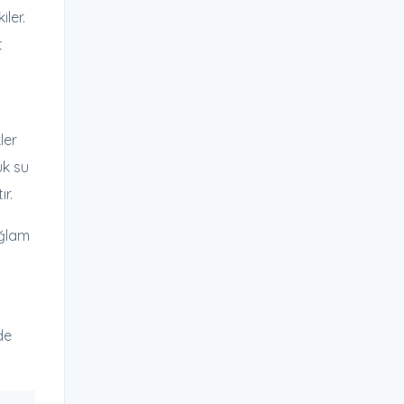
iler.
t
ler
ük su
ır.
ağlam
de