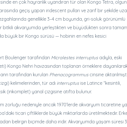
bisinde en çok hayranlık uyandıran tür olan Kongo Tetra, olgun
ı arasında geçiş yapan iridescent pulları ve zarif bir şekilde u
 tezgahlarında genellikle 3–4 cm boyunda, gri-soluk görünümlü
 bir bitkili akvaryumda yerleştikten ve büyüdükten sonra tama
ında büyük bir Kongo sürüsü — hobinin en nefes kesici
bert Boulenger tarafından
Micralestes interruptus
adıyla, eski
ti) Kongo Nehri havzasından toplanan örneklere dayanılara
nmann tarafından kurulan
Phenacogrammus
cinsine aktarılmıştı
izgi) kelimelerinden, tür adı
interruptus
ise Latince “kesintili,
ik (inkomplet) yanal çizgisine atıfta bulunur.
im zorluğu nedeniyle ancak 1970’lerde akvaryum ticaretine y
daki ticari çiftliklerde büyük miktarlarda üretilmektedir. Erk
radan belirgin biçimde daha iridir. Akvaryumda yaşam süresi 3–