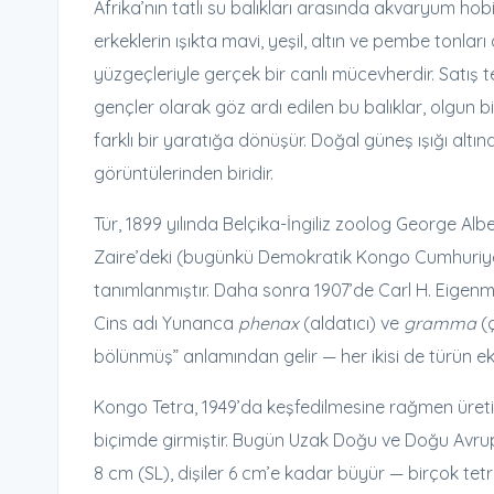
Afrika’nın tatlı su balıkları arasında akvaryum ho
erkeklerin ışıkta mavi, yeşil, altın ve pembe tonlar
yüzgeçleriyle gerçek bir canlı mücevherdir. Satış
gençler olarak göz ardı edilen bu balıklar, olgun
farklı bir yaratığa dönüşür. Doğal güneş ışığı alt
görüntülerinden biridir.
Tür, 1899 yılında Belçika-İngiliz zoolog George Al
Zaire’deki (bugünkü Demokratik Kongo Cumhuriye
tanımlanmıştır. Daha sonra 1907’de Carl H. Eige
Cins adı Yunanca
phenax
(aldatıcı) ve
gramma
(ç
bölünmüş” anlamından gelir — her ikisi de türün eks
Kongo Tetra, 1949’da keşfedilmesine rağmen üret
biçimde girmiştir. Bugün Uzak Doğu ve Doğu Avrupa’
8 cm (SL), dişiler 6 cm’e kadar büyür — birçok tet