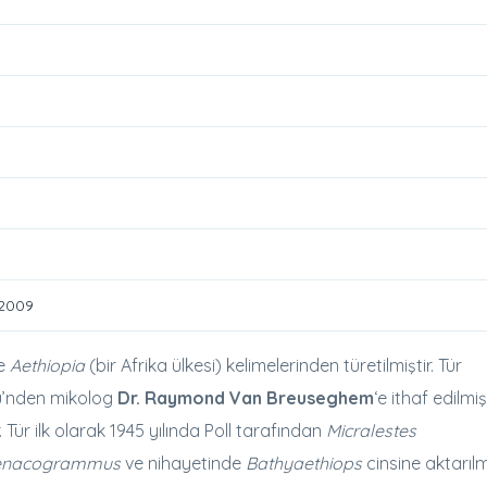
 2009
ve
Aethiopia
(bir Afrika ülkesi) kelimelerinden türetilmiştir. Tür
sü’nden mikolog
Dr. Raymond Van Breuseghem
‘e ithaf edilmiş
Tür ilk olarak 1945 yılında Poll tarafından
Micralestes
enacogrammus
ve nihayetinde
Bathyaethiops
cinsine aktarılmı