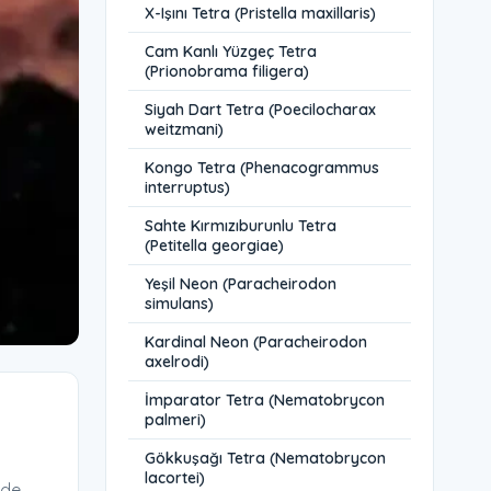
X-Işını Tetra (Pristella maxillaris)
Cam Kanlı Yüzgeç Tetra
(Prionobrama filigera)
Siyah Dart Tetra (Poecilocharax
weitzmani)
Kongo Tetra (Phenacogrammus
interruptus)
Sahte Kırmızıburunlu Tetra
(Petitella georgiae)
Yeşil Neon (Paracheirodon
simulans)
Kardinal Neon (Paracheirodon
axelrodi)
İmparator Tetra (Nematobrycon
palmeri)
Gökkuşağı Tetra (Nematobrycon
lacortei)
ide