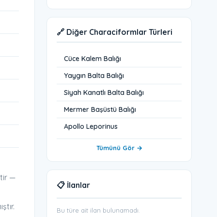
🔗 Diğer Characiformlar Türleri
Cüce Kalem Balığı
Yaygın Balta Balığı
Siyah Kanatlı Balta Balığı
Mermer Başüstü Balığı
Apollo Leporinus
Tümünü Gör →
tir —
📋 İlanlar
ştır.
Bu türe ait ilan bulunamadı.