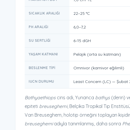
22–25 °C
SICAKLIK ARALIĞI
6,0–7,2
PH ARALIĞI
6–15 dGH
SU SERTLIĞI
Pelajik (orta su katmanı)
YAŞAM KATMANI
Omnivor (karnivor eğilimli)
BESLENME TIPI
Least Concern (LC) — Şubat
IUCN DURUMU
Bathyaethiops
cins adı, Yunanca
bathys
(derin) 
epiteti
breuseghemi
, Belçika Tropikal Tıp Enstitü
Van Breuseghem, holotip örneğini toplayan kişidir. 
breuseghemi
adıyla tanımlanmış, daha sonra
Ph