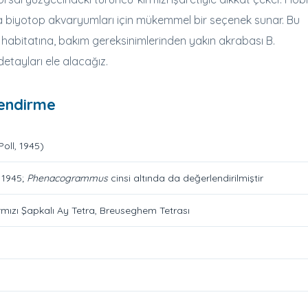
ka biyotop akvaryumları için mükemmel bir seçenek sunar. Bu
abitatına, bakım gereksinimlerinden yakın akrabası B.
etayları ele alacağız.
lendirme
oll, 1945)
 1945;
Phenacogrammus
cinsi altında da değerlendirilmiştir
ırmızı Şapkalı Ay Tetra, Breuseghem Tetrası