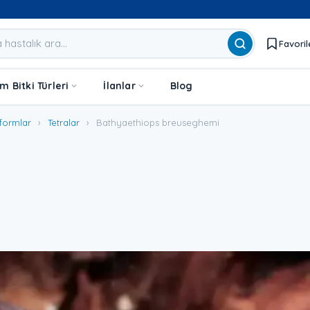
Favoril
 Bitki Türleri
İlanlar
Blog
formlar
›
Tetralar
›
Bathyaethiops breuseghemi