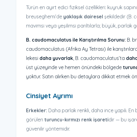
Türün en ayırt edici fiziksel özellikleri: kuyruk sa
breuseghemi’de
yaklaşık dairesel
şekildedir (B.
mavimsi veya yeşilimsi parıltılarla; büyük, parlak g
B. caudomaculatus ile Karıştırılma Sorunu:
B. br
caudomaculatus (Afrika Ay Tetrası) ile karıştırılarak
lekesi
daha yuvarlak
, B. caudomaculatus’ta
daha
üst yüzeyinde ve hemen önündeki bölgede
turunc
yoktur. Satın alırken bu detaylara dikkat etmek öner
Cinsiyet Ayrımı
Erkekler:
Daha parlak renkli, daha ince yapılı. En
görülen
turuncu-kırmızı renk işareti
dir — bu işar
güvenilir yöntemidir.