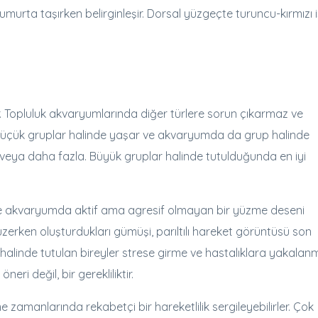
murta taşırken belirginleşir. Dorsal yüzgeçte turuncu-kırmızı 
ır. Topluluk akvaryumlarında diğer türlere sorun çıkarmaz ve
ak küçük gruplar halinde yaşar ve akvaryumda da grup halinde
0 veya daha fazla. Büyük gruplar halinde tutulduğunda en iyi
e akvaryumda aktif ama agresif olmayan bir yüzme deseni
üzerken oluşturdukları gümüşi, parıltılı hareket görüntüsü son
r halinde tutulan bireyler strese girme ve hastalıklara yakalan
eri değil, bir gerekliliktir.
e zamanlarında rekabetçi bir hareketlilik sergileyebilirler. Çok