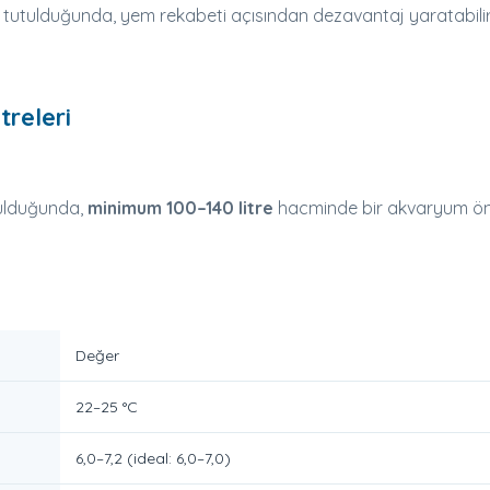
 tutulduğunda, yem rekabeti açısından dezavantaj yaratabilir
releri
rulduğunda,
minimum 100–140 litre
hacminde bir akvaryum öner
Değer
22–25 °C
6,0–7,2 (ideal: 6,0–7,0)