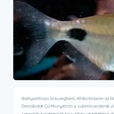
Bathyaethiops breuseghemi, Afrika kıtasının az bil
Demokratik Cumhuriyeti’nin iç sularına endemik ol
sapındaki karakteristik koyu lekesi ve erkeklerin d