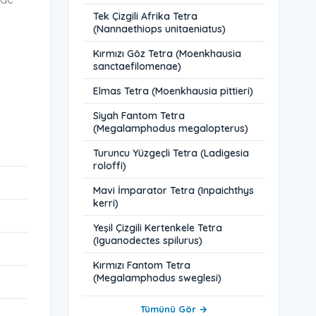
Tek Çizgili Afrika Tetra
(Nannaethiops unitaeniatus)
Kırmızı Göz Tetra (Moenkhausia
sanctaefilomenae)
Elmas Tetra (Moenkhausia pittieri)
Siyah Fantom Tetra
(Megalamphodus megalopterus)
Turuncu Yüzgeçli Tetra (Ladigesia
roloffi)
Mavi İmparator Tetra (Inpaichthys
kerri)
Yeşil Çizgili Kertenkele Tetra
(Iguanodectes spilurus)
Kırmızı Fantom Tetra
(Megalamphodus sweglesi)
Tümünü Gör →