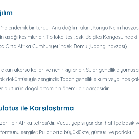
ılım
i
‘ne endemik bir türdür. Ana dağılım alanı, Kongo Nehri havzas
in aşağı kesimleridir. Tip lokalitesi, eski Belçika Kongosu’ndaki
yrıca Orta Afrika Cumhuriyeti’ndeki Bomu (Ubangi havzası)
 akan akarsu kolları ve nehir kıyılarıdır. Sular genellikle yumuş
k döküntüsüyle zengindir. Taban genellikle kum veya ince çakıl
tkiler bu türün doğal ortamının önemli bir parçasıdır.
latus ile Karşılaştırma
arif bir Afrika tetrası’dır. Vücut yapısı yandan hafifçe basık v
t formunu sergiler. Pullar orta büyüklükte, gümüşi ve parlaktır.