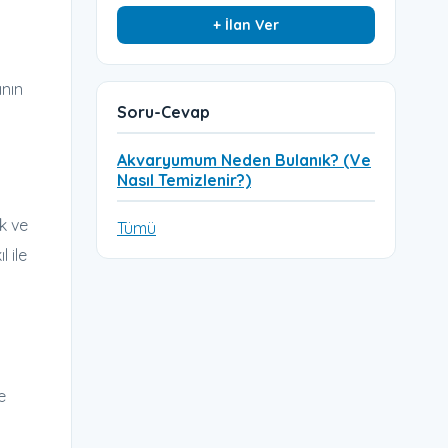
+ İlan Ver
ının
Soru-Cevap
Akvaryumum Neden Bulanık? (Ve
Nasıl Temizlenir?)
ak ve
Tümü
 ile
e