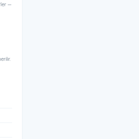
ler —
ilir.