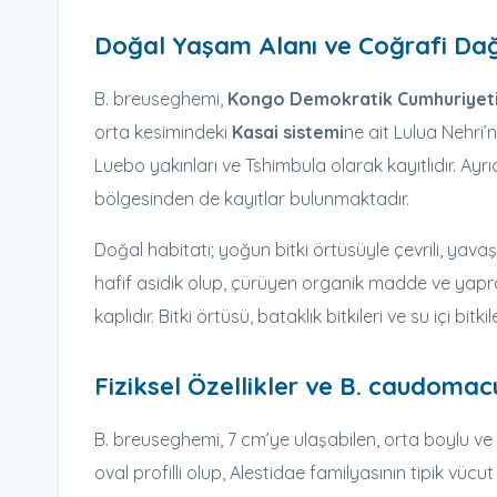
Doğal Yaşam Alanı ve Coğrafi Dağ
B. breuseghemi,
Kongo Demokratik Cumhuriyet
orta kesimindeki
Kasai sistemi
ne ait Lulua Nehri’n
Luebo yakınları ve Tshimbula olarak kayıtlıdır. A
bölgesinden de kayıtlar bulunmaktadır.
Doğal habitatı; yoğun bitki örtüsüyle çevrili, yavaş
hafif asidik olup, çürüyen organik madde ve yapra
kaplıdır. Bitki örtüsü, bataklık bitkileri ve su içi bi
Fiziksel Özellikler ve B. caudomacu
B. breuseghemi, 7 cm’ye ulaşabilen, orta boylu ve z
oval profilli olup, Alestidae familyasının tipik vücu