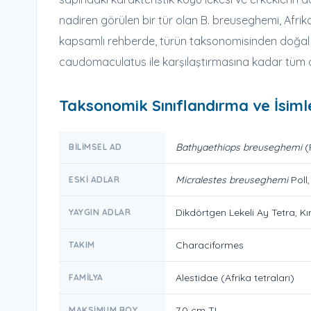
nadiren görülen bir tür olan B. breuseghemi, Afri
kapsamlı rehberde, türün taksonomisinden doğal h
caudomaculatus ile karşılaştırmasına kadar tüm d
Taksonomik Sınıflandırma ve İsim
Bathyaethiops breuseghemi
(P
BILIMSEL AD
Micralestes breuseghemi
Poll,
ESKI ADLAR
Dikdörtgen Lekeli Ay Tetra, K
YAYGIN ADLAR
Characiformes
TAKIM
Alestidae (Afrika tetraları)
FAMILYA
7,0 cm TL
MAKSIMUM BOY