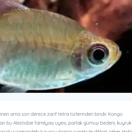
inen ama son derece zarif tetra türlerinden biridir. Kongo
an bu Alestidae familyası üyesi, parlak gümüşi bedeni, kuyruk
orsal yüzgecindeki turuncu-kırmızı işaretiyle dikkat çeker. Hob