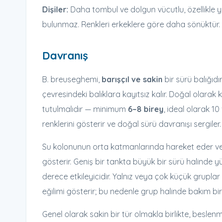
Dişiler:
Daha tombul ve dolgun vücutlu, özellikle yu
bulunmaz. Renkleri erkeklere göre daha sönüktür.
Davranış
B. breuseghemi,
barışçıl ve sakin
bir sürü balığıd
çevresindeki balıklara kayıtsız kalır. Doğal olar
tutulmalıdır — minimum
6–8 birey
, ideal olarak 1
renklerini gösterir ve doğal sürü davranışı sergiler.
Su kolonunun orta katmanlarında hareket eder v
gösterir. Geniş bir tankta büyük bir sürü halinde y
derece etkileyicidir. Yalnız veya çok küçük grupla
eğilimi gösterir; bu nedenle grup halinde bakım bir ön
Genel olarak sakin bir tür olmakla birlikte, beslenm