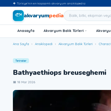
🐠 Türkiye'nin en kapsamlı akvaryum ansiklopedisi
🐟
akvaryum
pedia
Anasayfa
Akvaryum Balık Türleri
Akvaryum
Ana Sayfa
›
Ansiklopedi
›
Akvaryum Balık Türleri
›
Characi
Tetralar
Bathyaethiops breuseghemi
📅 18 Mar 2026