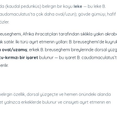
pında (kaudal pedunküs) belirgin bir koyu
leke
— bu leke B.
 caudomaculatus’ta çok daha oval/uzun); gövde gümüşi, hafif
özler.
euseghemi, Afrika ihracatçıları tarafından sıklıkla yakın akraba
 satılır. İki türü ayırt etmenin yolları: B. breuseghemi’de kuyru
 oval/uzamış
; erkek B. breuseghemi bireylerinde dorsal yüz
u-kırmızı bir işaret
bulunur — bu işaret B. caudomaculatus’
ilir.
 belirgin özellik, dorsal yüzgeçte ve hemen önündeki alanda
et yalnızca erkeklerde bulunur ve cinsiyeti ayırt etmenin en