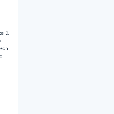
sı B.
k
gecin
ta