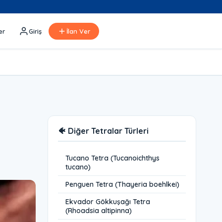
er
Giriş
İlan Ver
🐠 Diğer Tetralar Türleri
Tucano Tetra (Tucanoichthys
tucano)
Penguen Tetra (Thayeria boehlkei)
Ekvador Gökkuşağı Tetra
(Rhoadsia altipinna)