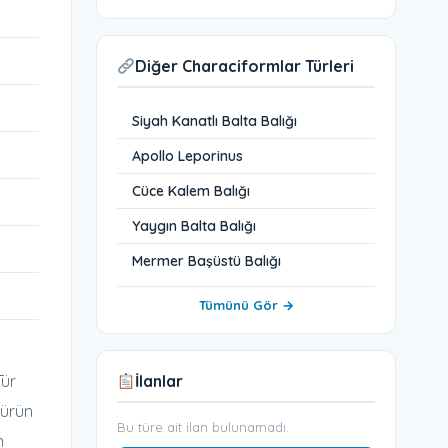
Diğer Characiformlar Türleri
Siyah Kanatlı Balta Balığı
Apollo Leporinus
Cüce Kalem Balığı
Yaygın Balta Balığı
Mermer Başüstü Balığı
Tümünü Gör →
Tür
İlanlar
 türün
Bu türe ait ilan bulunamadı.
n