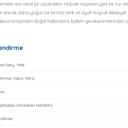
meler için ideal bir seçenektir. Hobide nispeten yeni bir tür ol
r ancak daha yoğun bir kırmızı renk ve siyah kuyruk lekesiyle
ün taksonomisinden doğal habitatına, bakım gereksinimlerinden
lendirme
sei
Géry, 1966
 Kırmızı Yakut Tetra
mes
phidae (Amerikan tetraları)
odinae