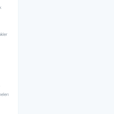
k
kler
r
meleri