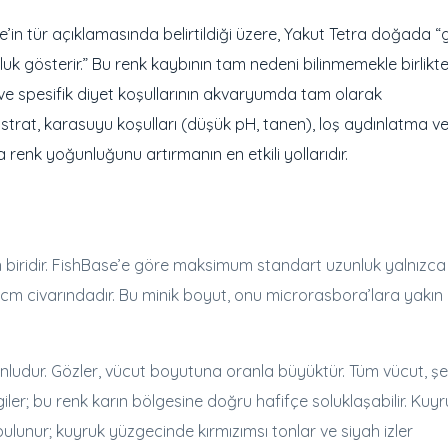
’in tür açıklamasında belirtildiği üzere, Yakut Tetra doğada “
uk gösterir.” Bu renk kaybının tam nedeni bilinmemekle birlikte
 ve spesifik diyet koşullarının akvaryumda tam olarak
rat, karasuyu koşulları (düşük pH, tanen), loş aydınlatma v
renk yoğunluğunu artırmanın en etkili yollarıdır.
en biridir. FishBase’e göre maksimum standart uzunluk yalnızca 
 cm civarındadır. Bu minik boyut, onu microrasbora’lara yakın 
runludur. Gözler, vücut boyutuna oranla büyüktür. Tüm vücut, şe
iler; bu renk karın bölgesine doğru hafifçe soluklaşabilir. Kuyr
ulunur; kuyruk yüzgecinde kırmızımsı tonlar ve siyah izler