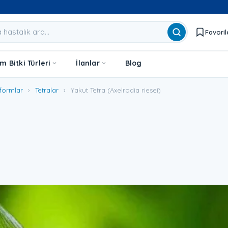
Favoril
 Bitki Türleri
İlanlar
Blog
formlar
›
Tetralar
›
Yakut Tetra (Axelrodia riesei)
)