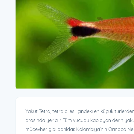
Yakut Tetra, tetra ailesi içindeki en küçük türlerden
arasında yer alır. Tüm vücudu kaplayan derin yakut
mücevher gibi parıldar. Kolombiya’nın Orinoco N