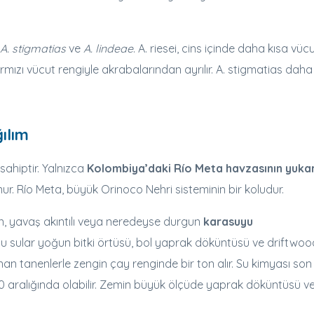
A. stigmatias
ve
A. lindeae
. A. riesei, cins içinde daha kısa vüc
 kırmızı vücut rengiyle akrabalarından ayrılır. A. stigmatias dah
ılım
 sahiptir. Yalnızca
Kolombiya’daki Río Meta havzasının yukar
ur. Río Meta, büyük Orinoco Nehri sisteminin bir koludur.
an, yavaş akıntılı veya neredeyse durgun
karasuyu
 Bu sular yoğun bitki örtüsü, bol yaprak döküntüsü ve driftwood
n tanenlerle zengin çay renginde bir ton alır. Su kimyası son
0 aralığında olabilir. Zemin büyük ölçüde yaprak döküntüsü v