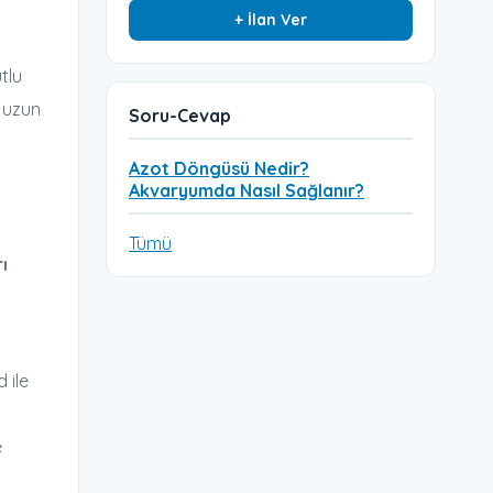
+ İlan Ver
utlu
a uzun
Soru-Cevap
Azot Döngüsü Nedir?
Akvaryumda Nasıl Sağlanır?
Tümü
ı
 ile
e