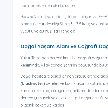
nadir örneklerden birini oluşturur.
Axelrodia
cinsi şu anda üç türden oluşur:
A. riesei
,
olması (vücut derinliği SL’nin 3,1–3,5 katı) ve canlı
vücutlu ve gümüşi-sarı renklidir.
Doğal Yaşam Alanı ve Coğrafi Dağ
Yakut Tetra, son derece kısıtlı bir coğrafi dağılıma
kesimi
nde, Villavicencio şehrinin doğusunda bulun
Doğal habitatı; tropikal orman örtüsü altında ak
(blackwater)
dereleri ve küçük akarsu kollarıdır.
karakterize olup, çürüyen organik maddeden salına
derece yumuşak ve asidiktir — pH değerleri 4,0–6,
organik çökeltiyle kaplıdır.