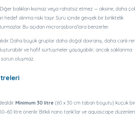
r. Diğer balıkları kısmaz veya rahatsız etmez — aksine, daha ço
hedef alınma riski taşır. Sürü içinde gevşek bir birliktelik
luşturmazlar. Bu açıdan microrasbora’lara benzerler.
alıdır. Daha büyük gruplar daha doğal davranış, daha canlı ren
luşturabilir ve hafif sürtüşmeler yaşayabilir; ancak saklanma
ir sorun oluşmaz.
releri
dealdir.
Minimum 30 litre
(60 x 30 cm taban boyutu) küçük bi
n 50–60 litre önerilir. Bitkili nano tank’lar ve aquascape düzenle