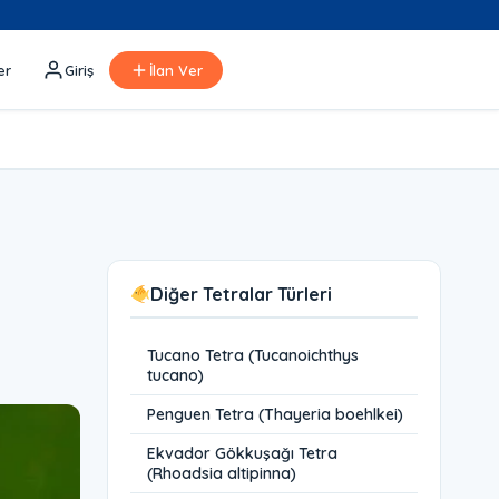
er
Giriş
İlan Ver
Diğer Tetralar Türleri
Tucano Tetra (Tucanoichthys
tucano)
Penguen Tetra (Thayeria boehlkei)
Ekvador Gökkuşağı Tetra
(Rhoadsia altipinna)