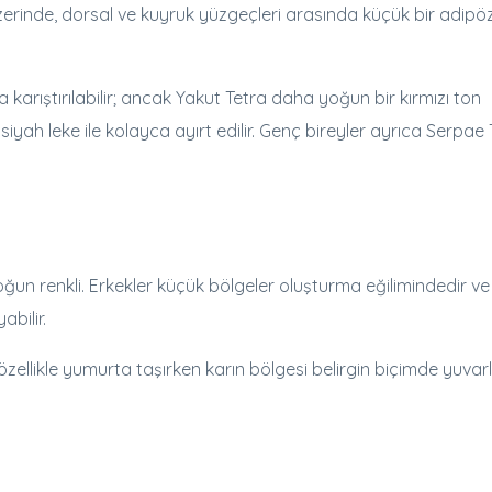
 üzerinde, dorsal ve kuyruk yüzgeçleri arasında küçük bir adipö
kça karıştırılabilir; ancak Yakut Tetra daha yoğun bir kırmızı ton
iyah leke ile kolayca ayırt edilir. Genç bireyler ayrıca Serpae 
un renkli. Erkekler küçük bölgeler oluşturma eğilimindedir ve
bilir.
ellikle yumurta taşırken karın bölgesi belirgin biçimde yuvarl