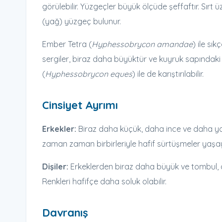
görülebilir. Yüzgeçler büyük ölçüde şeffaftır. Sırt
(yağ) yüzgeç bulunur.
Ember Tetra (
Hyphessobrycon amandae
) ile sı
sergiler, biraz daha büyüktür ve kuyruk sapındaki s
(
Hyphessobrycon eques
) ile de karıştırılabilir.
Cinsiyet Ayrımı
Erkekler:
Biraz daha küçük, daha ince ve daha yoğ
zaman zaman birbirleriyle hafif sürtüşmeler yaşaya
Dişiler:
Erkeklerden biraz daha büyük ve tombul, öz
Renkleri hafifçe daha soluk olabilir.
Davranış