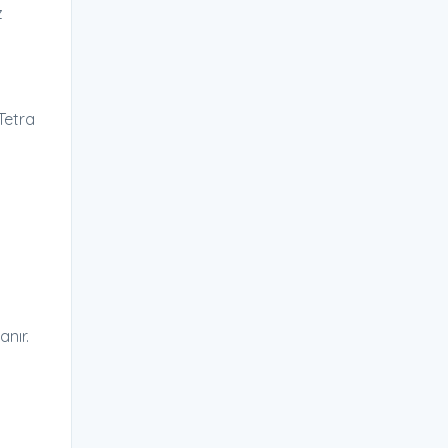
z
Tetra
anır.