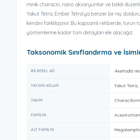
minik characin, nano akvaryumlar ve bitkili düzenle
Yakut Tetra, Ember Tetra’ya benzer bir niş dolduru
kendini farklılaştırır. Bu kapsamlı rehberde, tür
yöntemlerine kadar tüm detayları ele alacağız.
Taksonomik Sınıflandırma ve İsim
Axelrodia rie
BILIMSEL AD
Yakut Tetra,
YAYGIN ADLAR
Characifor
TAKIM
Acestrorham
FAMILYA
Megalamph
ALT FAMILYA