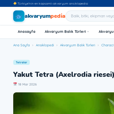
Türkiye'nin en kapsamlı akvaryum ansiklopedisi
akvaryum
pedia
Anasayfa
Akvaryum Balık Türleri
Akvaryum
Ana Sayfa
›
Ansiklopedi
›
Akvaryum Balık Türleri
›
Characi
Tetralar
Yakut Tetra (Axelrodia riesei
18 Mar 2026