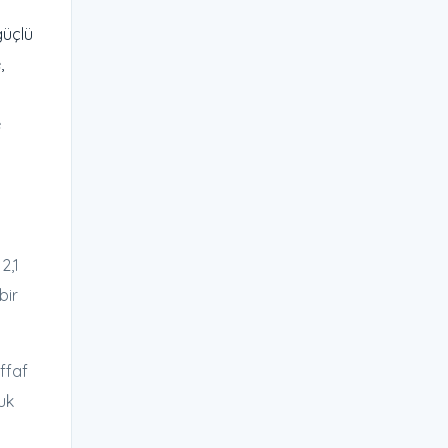
güçlü
,
e
2,1
bir
ffaf
uk