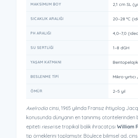
2,1 cm SL (y
MAKSIMUM BOY
20–28 °C (id
SICAKLIK ARALIĞI
4,0–7,0 (idea
PH ARALIĞI
1–8 dGH
SU SERTLIĞI
Bentopelajik
YAŞAM KATMANI
Mikro-yırtıcı
BESLENME TIPI
2–5 yıl
ÖMÜR
Axelrodia
cinsi, 1965 yılında Fransız ihtiyolog Jac
konusunda dünyanın en tanınmış otoritelerinden b
epiteti
riesei
ise tropikal balık ihracatçısı
William 
tip örneklerini toplamıştır. Böylece bilimsel ad, ci