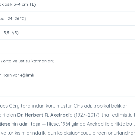
aklaşık 3–4 cm TL)
eal: 24–26 °C)
l: 5,5–6,5)
 (orta ve üst su katmanları)
 / Karnivor eğilimli
ques Géry tarafından kurulmuştur. Cins adı, tropikal balıklar
iri olan
Dr. Herbert R. Axelrod
‘a (1927–2017) ithaf edilmiştir. 
Riese
‘nin adını taşır — Riese, 1964 yılında Axelrod ile birlikte bu
ns ve tür kısımlarında iki ayrı koleksiyoncuyu birden onurlandıra