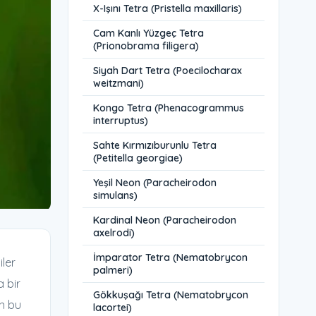
X-Işını Tetra (Pristella maxillaris)
Cam Kanlı Yüzgeç Tetra
(Prionobrama filigera)
Siyah Dart Tetra (Poecilocharax
weitzmani)
Kongo Tetra (Phenacogrammus
interruptus)
Sahte Kırmızıburunlu Tetra
(Petitella georgiae)
Yeşil Neon (Paracheirodon
simulans)
Kardinal Neon (Paracheirodon
axelrodi)
İmparator Tetra (Nematobrycon
iler
palmeri)
a bir
Gökkuşağı Tetra (Nematobrycon
n bu
lacortei)