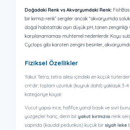
Doğadaki Renk vs Akvaryumdaki Renk:
FishBase
bir kırmızı renk” sergiler ancak “akvaryumda solukl
doğal habitattaki aşırı düşük pH, tanen zenginliği
karşılanamaması muhtemel nedenlerdir. Koyu subst
Cyclops gibi karoten zengini besinler, akvaryumda 
Fiziksel Özellikler
Yakut Tetra, tetra ailesi içindeki en küçük türlerd
cm’dir; toplam uzunluk (kuyruk dahil) yaklaşık 3–4
kategoriye koyar.
Vücut yapısı ince, hafifçe yanal basık ve sivri bu
yüzgeçler hariç, derin bir
yakut kırmızısı
renk serg
sapında (kaudal pedunküs) küçük bir
siyah leke
b