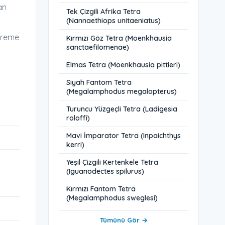
an
Tek Çizgili Afrika Tetra
(Nannaethiops unitaeniatus)
 üreme
Kırmızı Göz Tetra (Moenkhausia
sanctaefilomenae)
Elmas Tetra (Moenkhausia pittieri)
Siyah Fantom Tetra
(Megalamphodus megalopterus)
Turuncu Yüzgeçli Tetra (Ladigesia
roloffi)
Mavi İmparator Tetra (Inpaichthys
kerri)
Yeşil Çizgili Kertenkele Tetra
(Iguanodectes spilurus)
Kırmızı Fantom Tetra
(Megalamphodus sweglesi)
Tümünü Gör →