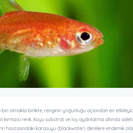
 biri olmakla birlikte, renginin yoğunluğu açısından en etkileyic
 kırmızısı renk, koyu substrat ve loş aydınlatma altında adet
ehri havzasındaki karasuyu (blackwater) derelere endemik ola