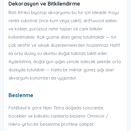
Dekorasyon ve Bitkilendirme
Batı Afrika biyotop akvaryumu bu tür için idealdir. Koyu
renkli substrat (ince kum veya çakıl), driftwood dalları
ve kökler, pürüzsüz nehir taşları ve canlı bitkiler
kullanılmalıdır. Açık yüzme alanı geniş tutulmalıdır — tür
çok aktiftir ve sıkışık düzenlemelerden hoşlanmaz. Hafif
ila orta düzey su akıntısı doğal habitatı taklit eder.
Aydınlatma, doğal gün ışığını simüle edecek şekilde orta
düzeyde tutulabilir — hatta bir miktar güneş ışığı alan
akvaryum konumları da uygundur.
Beslenme
FishBase’e göre Nijer Tetra doğada solucanlar,
böcekler ve kabuklu canlılarla beslenir. Omnivor /
mikro-yırtıcı bir beslenme profiline sahiptir.