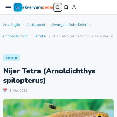
akvaryum
pedia
Ana Sayfa
›
Ansiklopedi
›
Akvaryum Balık Türleri
›
Characiformlar
›
Tetralar
›
Nijer Tetra (Arnoldichthys spilopterus)
Tetralar
Nijer Tetra (Arnoldichthys
spilopterus)
18 Mar 2026