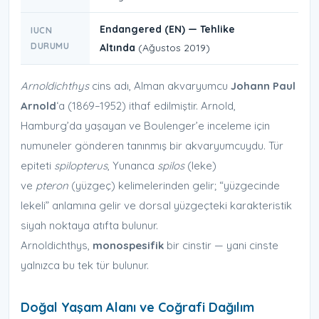
Endangered (EN) — Tehlike
IUCN
DURUMU
Altında
(Ağustos 2019)
Arnoldichthys
cins adı, Alman akvaryumcu
Johann Paul
Arnold
‘a (1869–1952) ithaf edilmiştir. Arnold,
Hamburg’da yaşayan ve Boulenger’e inceleme için
numuneler gönderen tanınmış bir akvaryumcuydu. Tür
epiteti
spilopterus
, Yunanca
spilos
(leke)
ve
pteron
(yüzgeç) kelimelerinden gelir; “yüzgecinde
lekeli” anlamına gelir ve dorsal yüzgeçteki karakteristik
siyah noktaya atıfta bulunur.
Arnoldichthys,
monospesifik
bir cinstir — yani cinste
yalnızca bu tek tür bulunur.
Doğal Yaşam Alanı ve Coğrafi Dağılım