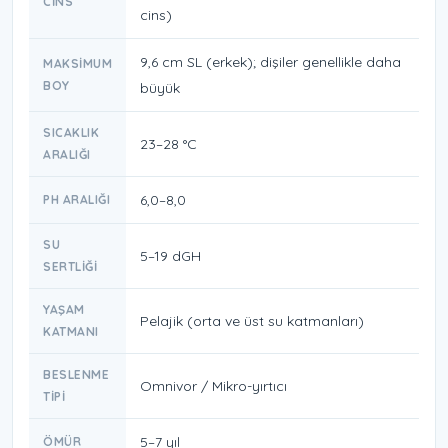
CINS
cins)
9,6 cm SL (erkek); dişiler genellikle daha
MAKSIMUM
BOY
büyük
SICAKLIK
23–28 °C
ARALIĞI
6,0–8,0
PH ARALIĞI
SU
5–19 dGH
SERTLIĞI
YAŞAM
Pelajik (orta ve üst su katmanları)
KATMANI
BESLENME
Omnivor / Mikro-yırtıcı
TIPI
5–7 yıl
ÖMÜR