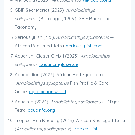
GBIF Secretariat (2025).
Arnoldichthys
spilopterus
(Boulenger, 1909). GBIF Backbone
Taxonomy.
SeriouslyFish (n.d.).
Arnoldichthys spilopterus
—
African Red-eyed Tetra.
seriouslyfish.com
Aquarium Glaser GmbH (2023).
Arnoldichthys
spilopterus
.
aquariumglaser.de
Aquadiction (2023). African Red Eyed Tetra –
Arnoldichthys spilopterus
Fish Profile & Care
Guide.
aquadiction.world
AquaInfo (2024).
Arnoldichthys spilopterus
– Niger
Tetra.
aquainfo.org
Tropical Fish Keeping (2015). African Red-eyed Tetra
(
Arnoldichthys spilopterus
).
tropical-fish-