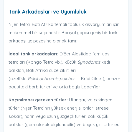
Tank Arkadaşları ve Uyumluluk
Nijer Tetra, Batı Afrika temalı topluluk akvaryumları için
mükemmel bir seçenektir. Barışçıl yapısı geniş bir tank
arkadaşı yelpazesine olanak tanır.
İdeal tank arkadaşları:
Diğer Alestidae familyası
tetraları (Kongo Tetra vb.), küçük
Synodontis
kedi
balıkları, Batı Afrika cüce ciklit’leri
(özellikle
Pelvicachromis pulcher
— Kribi Ciklet), benzer
boyuttaki barb türleri ve orta boylu Loach’lar.
Kaçınılması gereken türler:
Utangaç ve çekingen
türler (Nijer Tetra’nın yüksek enerjisi onları strese
sokar), narin veya uzun yüzgeçli türler, çok küçük
balıklar (yem olarak algılanabilir) ve büyük yırtıcı türler.