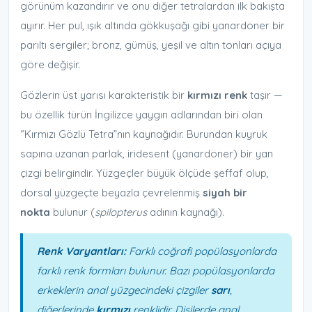
görünüm kazandırır ve onu diğer tetralardan ilk bakışta
ayırır. Her pul, ışık altında gökkuşağı gibi yanardöner bir
parıltı sergiler; bronz, gümüş, yeşil ve altın tonları açıya
göre değişir.
Gözlerin üst yarısı karakteristik bir
kırmızı renk
taşır —
bu özellik türün İngilizce yaygın adlarından biri olan
“Kırmızı Gözlü Tetra”nın kaynağıdır. Burundan kuyruk
sapına uzanan parlak, iridesent (yanardöner) bir yan
çizgi belirgindir. Yüzgeçler büyük ölçüde şeffaf olup,
dorsal yüzgeçte beyazla çevrelenmiş
siyah bir
nokta
bulunur (
spilopterus
adının kaynağı).
Renk Varyantları:
Farklı coğrafi popülasyonlarda
farklı renk formları bulunur. Bazı popülasyonlarda
erkeklerin anal yüzgecindeki çizgiler
sarı
,
diğerlerinde
kırmızı
renklidir. Dişilerde anal