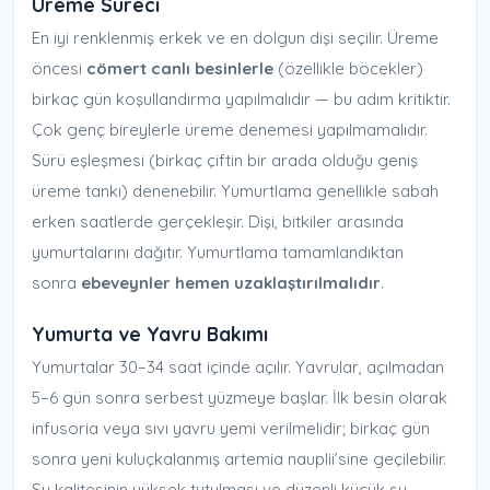
Üreme Süreci
En iyi renklenmiş erkek ve en dolgun dişi seçilir. Üreme
öncesi
cömert canlı besinlerle
(özellikle böcekler)
birkaç gün koşullandırma yapılmalıdır — bu adım kritiktir.
Çok genç bireylerle üreme denemesi yapılmamalıdır.
Sürü eşleşmesi (birkaç çiftin bir arada olduğu geniş
üreme tankı) denenebilir. Yumurtlama genellikle sabah
erken saatlerde gerçekleşir. Dişi, bitkiler arasında
yumurtalarını dağıtır. Yumurtlama tamamlandıktan
sonra
ebeveynler hemen uzaklaştırılmalıdır
.
Yumurta ve Yavru Bakımı
Yumurtalar 30–34 saat içinde açılır. Yavrular, açılmadan
5–6 gün sonra serbest yüzmeye başlar. İlk besin olarak
infusoria veya sıvı yavru yemi verilmelidir; birkaç gün
sonra yeni kuluçkalanmış artemia nauplii’sine geçilebilir.
Su kalitesinin yüksek tutulması ve düzenli küçük su