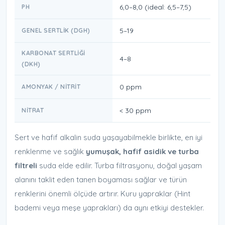
6,0–8,0 (ideal: 6,5–7,5)
PH
5–19
GENEL SERTLIK (DGH)
KARBONAT SERTLIĞI
4–8
(DKH)
0 ppm
AMONYAK / NITRIT
< 30 ppm
NITRAT
Sert ve hafif alkalin suda yaşayabilmekle birlikte, en iyi
renklenme ve sağlık
yumuşak, hafif asidik ve turba
filtreli
suda elde edilir. Turba filtrasyonu, doğal yaşam
alanını taklit eden tanen boyaması sağlar ve türün
renklerini önemli ölçüde artırır. Kuru yapraklar (Hint
bademi veya meşe yaprakları) da aynı etkiyi destekler.