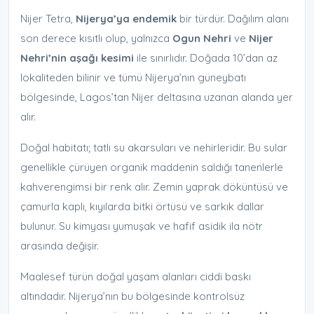
Nijer Tetra,
Nijerya’ya endemik
bir türdür. Dağılım alanı
son derece kısıtlı olup, yalnızca
Ogun Nehri
ve
Nijer
Nehri’nin aşağı kesimi
ile sınırlıdır. Doğada 10’dan az
lokaliteden bilinir ve tümü Nijerya’nın güneybatı
bölgesinde, Lagos’tan Nijer deltasına uzanan alanda yer
alır.
Doğal habitatı; tatlı su akarsuları ve nehirleridir. Bu sular
genellikle çürüyen organik maddenin saldığı tanenlerle
kahverengimsi bir renk alır. Zemin yaprak döküntüsü ve
çamurla kaplı, kıyılarda bitki örtüsü ve sarkık dallar
bulunur. Su kimyası yumuşak ve hafif asidik ila nötr
arasında değişir.
Maalesef türün doğal yaşam alanları ciddi baskı
altındadır. Nijerya’nın bu bölgesinde kontrolsüz