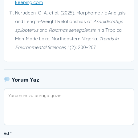
keeping.com
Nurudeen, O. A. et al. (2025). Morphometric Analysis
and Length-Weight Relationships of
Arnoldichthys
spilopterus
and
Raiamas senegalensis
in a Tropical
Man-Made Lake, Northeastern Nigeria.
Trends in
Environmental Sciences
, 1(2): 200–207.
Yorum Yaz
Yorum
Ad
*