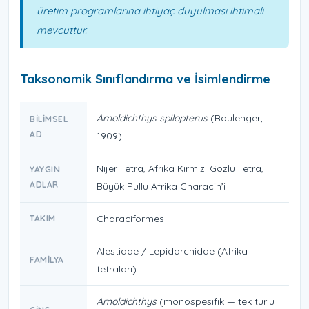
üretim programlarına ihtiyaç duyulması ihtimali
mevcuttur.
Taksonomik Sınıflandırma ve İsimlendirme
Arnoldichthys spilopterus
(Boulenger,
BILIMSEL
AD
1909)
Nijer Tetra, Afrika Kırmızı Gözlü Tetra,
YAYGIN
ADLAR
Büyük Pullu Afrika Characin’i
Characiformes
TAKIM
Alestidae / Lepidarchidae (Afrika
FAMILYA
tetraları)
Arnoldichthys
(monospesifik — tek türlü