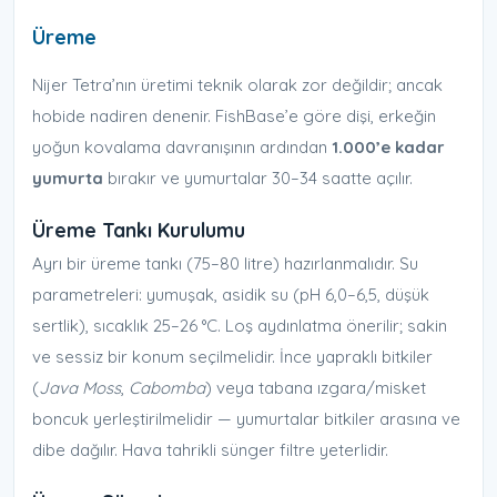
Üreme
Nijer Tetra’nın üretimi teknik olarak zor değildir; ancak
hobide nadiren denenir. FishBase’e göre dişi, erkeğin
yoğun kovalama davranışının ardından
1.000’e kadar
yumurta
bırakır ve yumurtalar 30–34 saatte açılır.
Üreme Tankı Kurulumu
Ayrı bir üreme tankı (75–80 litre) hazırlanmalıdır. Su
parametreleri: yumuşak, asidik su (pH 6,0–6,5, düşük
sertlik), sıcaklık 25–26 °C. Loş aydınlatma önerilir; sakin
ve sessiz bir konum seçilmelidir. İnce yapraklı bitkiler
(
Java Moss
,
Cabomba
) veya tabana ızgara/misket
boncuk yerleştirilmelidir — yumurtalar bitkiler arasına ve
dibe dağılır. Hava tahrikli sünger filtre yeterlidir.