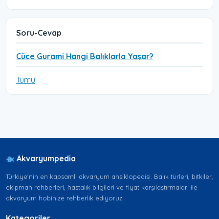
Soru-Cevap
Cüce Gurami Hangi Balıklarla Yaşar?
Tümü
Akvaryumpedia
Türkiye'nin en kapsamlı akvaryum ansiklopedisi. Balık türleri, bitkiler,
ekipman rehberleri, hastalık bilgileri ve fiyat karşılaştırmaları ile
akvaryum hobinize rehberlik ediyoruz.
Kategoriler