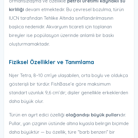
ormansızlaşma ve özellikle
petrol üretimi kaynaklı su
kirliliği
devam etmektedir. Bu çevresel bozulma, türün
IUCN tarafından Tehlike Altında sınıflandırılmasının
başlıca nedenidir. Akvaryum ticareti için toplanan
bireyler ise popülasyon üzerinde anlamlı bir baskı
oluşturmamaktadır.
Fiziksel Özellikler ve Tanımlama
Nijer Tetra, 8–10 cm’ye ulaşabilen, orta boylu ve oldukça
gösterişli bir türdür. FishBase’e göre maksimum
standart uzunluk 9,6 cm’dir; dişiler genellikle erkeklerden
daha büyük olur.
Türün en ayırt edici özelliği
olağandışı büyük pulları
dır.
Pullar, yan çizginin üstünde altına kıyasla belirgin biçimde
daha büyüktür — bu özellik, türe “barb benzeri” bir