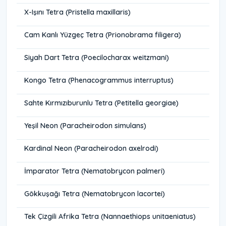
X-Işını Tetra (Pristella maxillaris)
Cam Kanlı Yüzgeç Tetra (Prionobrama filigera)
Siyah Dart Tetra (Poecilocharax weitzmani)
Kongo Tetra (Phenacogrammus interruptus)
Sahte Kırmızıburunlu Tetra (Petitella georgiae)
Yeşil Neon (Paracheirodon simulans)
Kardinal Neon (Paracheirodon axelrodi)
İmparator Tetra (Nematobrycon palmeri)
Gökkuşağı Tetra (Nematobrycon lacortei)
Tek Çizgili Afrika Tetra (Nannaethiops unitaeniatus)