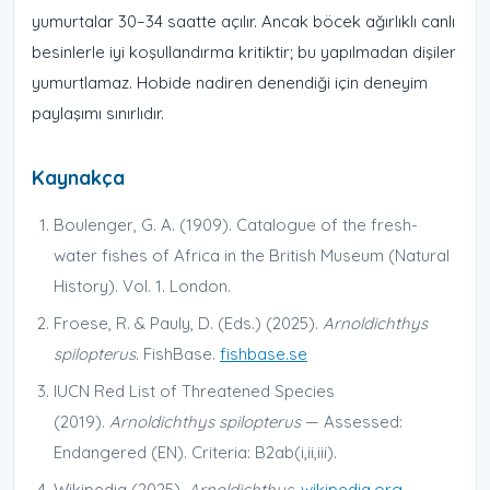
yumurtalar 30–34 saatte açılır. Ancak böcek ağırlıklı canlı
besinlerle iyi koşullandırma kritiktir; bu yapılmadan dişiler
yumurtlamaz. Hobide nadiren denendiği için deneyim
paylaşımı sınırlıdır.
Kaynakça
Boulenger, G. A. (1909). Catalogue of the fresh-
water fishes of Africa in the British Museum (Natural
History). Vol. 1. London.
Froese, R. & Pauly, D. (Eds.) (2025).
Arnoldichthys
spilopterus
. FishBase.
fishbase.se
IUCN Red List of Threatened Species
(2019).
Arnoldichthys spilopterus
— Assessed:
Endangered (EN). Criteria: B2ab(i,ii,iii).
Wikipedia (2025).
Arnoldichthys
.
wikipedia.org