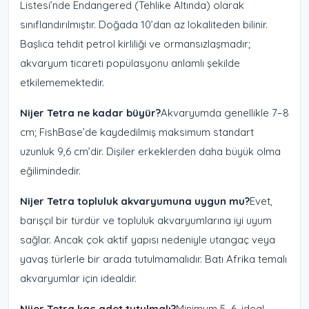
Listesi’nde Endangered (Tehlike Altında) olarak
sınıflandırılmıştır. Doğada 10’dan az lokaliteden bilinir.
Başlıca tehdit petrol kirliliği ve ormansızlaşmadır;
akvaryum ticareti popülasyonu anlamlı şekilde
etkilememektedir.
Nijer Tetra ne kadar büyür?
Akvaryumda genellikle 7–8
cm; FishBase’de kaydedilmiş maksimum standart
uzunluk 9,6 cm’dir. Dişiler erkeklerden daha büyük olma
eğilimindedir.
Nijer Tetra topluluk akvaryumuna uygun mu?
Evet,
barışçıl bir türdür ve topluluk akvaryumlarına iyi uyum
sağlar. Ancak çok aktif yapısı nedeniyle utangaç veya
yavaş türlerle bir arada tutulmamalıdır. Batı Afrika temalı
akvaryumlar için idealdir.
Nijer Tetra kaç adet tutulmalı?
Minimum 5–6, ideal