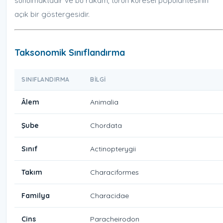
sunulmaktadır ve bu rakam, türün küresel popülaritesinin
açık bir göstergesidir.
Taksonomik Sınıflandırma
SINIFLANDIRMA
BILGI
Âlem
Animalia
Şube
Chordata
Sınıf
Actinopterygii
Takım
Characiformes
Familya
Characidae
Cins
Paracheirodon