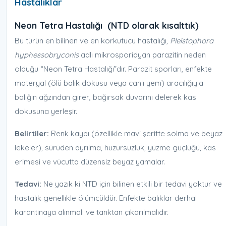
Hastalıklar
Neon Tetra Hastalığı (NTD olarak kısalttık)
Bu türün en bilinen ve en korkutucu hastalığı,
Pleistophora
hyphessobryconis
adlı mikrosporidyan parazitin neden
olduğu “Neon Tetra Hastalığı”dır. Parazit sporları, enfekte
materyal (ölü balık dokusu veya canlı yem) aracılığıyla
balığın ağzından girer, bağırsak duvarını delerek kas
dokusuna yerleşir.
Belirtiler:
Renk kaybı (özellikle mavi şeritte solma ve beyaz
lekeler), sürüden ayrılma, huzursuzluk, yüzme güçlüğü, kas
erimesi ve vücutta düzensiz beyaz yamalar.
Tedavi:
Ne yazık ki NTD için bilinen etkili bir tedavi yoktur ve
hastalık genellikle ölümcüldür. Enfekte balıklar derhal
karantinaya alınmalı ve tanktan çıkarılmalıdır.