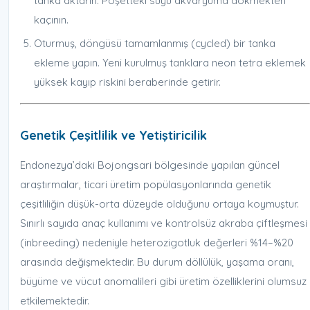
tanka aktarın. Poşetteki suyu akvaryuma dökmekten
kaçının.
Oturmuş, döngüsü tamamlanmış (cycled) bir tanka
ekleme yapın. Yeni kurulmuş tanklara neon tetra eklemek
yüksek kayıp riskini beraberinde getirir.
Genetik Çeşitlilik ve Yetiştiricilik
Endonezya’daki Bojongsari bölgesinde yapılan güncel
araştırmalar, ticari üretim popülasyonlarında genetik
çeşitliliğin düşük-orta düzeyde olduğunu ortaya koymuştur.
Sınırlı sayıda anaç kullanımı ve kontrolsüz akraba çiftleşmesi
(inbreeding) nedeniyle heterozigotluk değerleri %14–%20
arasında değişmektedir. Bu durum döllülük, yaşama oranı,
büyüme ve vücut anomalileri gibi üretim özelliklerini olumsuz
etkilemektedir.