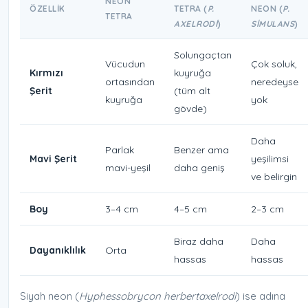
NEON
ÖZELLIK
TETRA (
P.
NEON (
P.
TETRA
AXELRODI
)
SIMULANS
)
Solungaçtan
Vücudun
Çok soluk,
Kırmızı
kuyruğa
ortasından
neredeyse
Şerit
(tüm alt
kuyruğa
yok
gövde)
Daha
Parlak
Benzer ama
Mavi Şerit
yeşilimsi
mavi-yeşil
daha geniş
ve belirgin
Boy
3–4 cm
4–5 cm
2–3 cm
Biraz daha
Daha
Dayanıklılık
Orta
hassas
hassas
Siyah neon (
Hyphessobrycon herbertaxelrodi
) ise adına