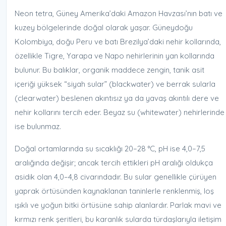
Neon tetra, Güney Amerika’daki Amazon Havzası’nın batı ve
kuzey bölgelerinde doğal olarak yaşar. Güneydoğu
Kolombiya, doğu Peru ve batı Brezilya’daki nehir kollarında,
özellikle Tigre, Yarapa ve Napo nehirlerinin yan kollarında
bulunur. Bu balıklar, organik maddece zengin, tanik asit
içeriği yüksek “siyah sular” (blackwater) ve berrak sularla
(clearwater) beslenen akıntısız ya da yavaş akıntılı dere ve
nehir kollarını tercih eder. Beyaz su (whitewater) nehirlerinde
ise bulunmaz.
Doğal ortamlarında su sıcaklığı 20–28 °C, pH ise 4,0–7,5
aralığında değişir; ancak tercih ettikleri pH aralığı oldukça
asidik olan 4,0–4,8 civarındadır. Bu sular genellikle çürüyen
yaprak örtüsünden kaynaklanan taninlerle renklenmiş, loş
ışıklı ve yoğun bitki örtüsüne sahip alanlardır. Parlak mavi ve
kırmızı renk şeritleri, bu karanlık sularda türdaşlarıyla iletişim