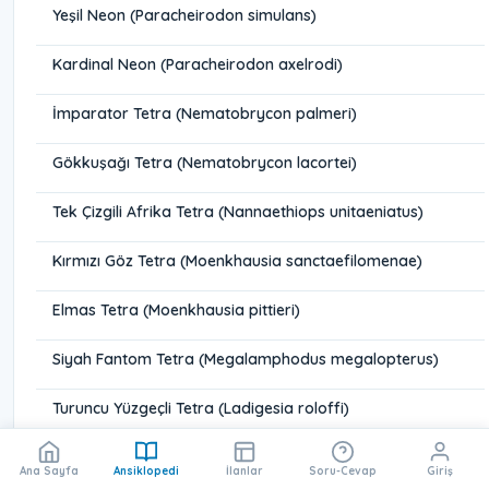
Yeşil Neon (Paracheirodon simulans)
Kardinal Neon (Paracheirodon axelrodi)
İmparator Tetra (Nematobrycon palmeri)
Gökkuşağı Tetra (Nematobrycon lacortei)
Tek Çizgili Afrika Tetra (Nannaethiops unitaeniatus)
Kırmızı Göz Tetra (Moenkhausia sanctaefilomenae)
Elmas Tetra (Moenkhausia pittieri)
Siyah Fantom Tetra (Megalamphodus megalopterus)
Turuncu Yüzgeçli Tetra (Ladigesia roloffi)
Mavi İmparator Tetra (Inpaichthys kerri)
Ana Sayfa
Ansiklopedi
İlanlar
Soru-Cevap
Giriş