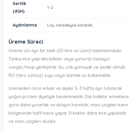
Sertlik
1–2
(dGH)
Aydınlatma
Loş, neredeyse karanlık
Üreme Süreci
Üreme için ayrı bir tank (20 litre ve üzeri) hazırlanmalıdır.
Tanka ince yapraklı bitkiler veya yumurta toplayıcı
sünger/mop yerleştirilir. Su, çok yumuşak ve asidik olmalı;
RO (ters ozmoz) suyu veya damıtık su kullanılabilir.
Üremeden önce erkek ve dişiler 2–3 hafta ayrı tutularak
yoğun protein diyetiyle beslenmelidir. Dişi balıklar erkeklere
göre daha yuvarlak ve dolgun karınlıdır; mavi çizgileri karın
bölgesinde hafif kavis yapar. Erkekler daha ince yapıdadır
ve mavi çizgileri düzdür.