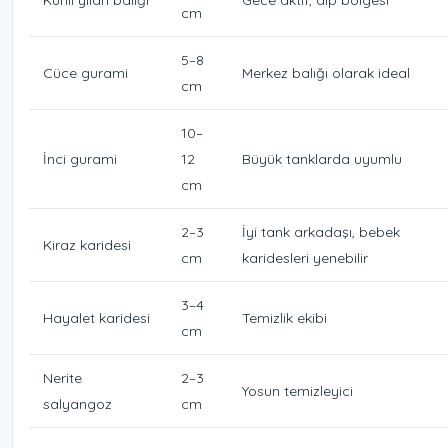
cm
5–8
Cüce gurami
Merkez balığı olarak ideal
cm
10–
İnci gurami
12
Büyük tanklarda uyumlu
cm
2–3
İyi tank arkadaşı, bebek
Kiraz karidesi
cm
karidesleri yenebilir
3–4
Hayalet karidesi
Temizlik ekibi
cm
Nerite
2–3
Yosun temizleyici
salyangoz
cm