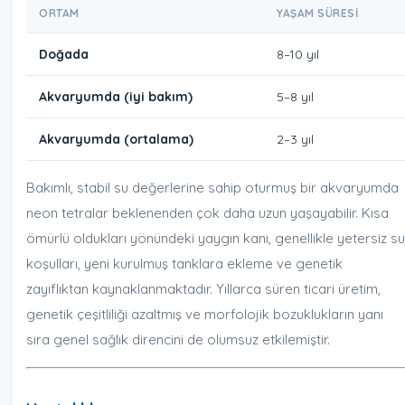
ORTAM
YAŞAM SÜRESI
Doğada
8–10 yıl
Akvaryumda (iyi bakım)
5–8 yıl
Akvaryumda (ortalama)
2–3 yıl
Bakımlı, stabil su değerlerine sahip oturmuş bir akvaryumda
neon tetralar beklenenden çok daha uzun yaşayabilir. Kısa
ömürlü oldukları yönündeki yaygın kanı, genellikle yetersiz su
koşulları, yeni kurulmuş tanklara ekleme ve genetik
zayıflıktan kaynaklanmaktadır. Yıllarca süren ticari üretim,
genetik çeşitliliği azaltmış ve morfolojik bozuklukların yanı
sıra genel sağlık direncini de olumsuz etkilemiştir.