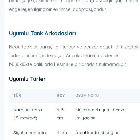
bir köşeye çekilme eğilimi gösterir; bu, hastalığın yayılmasını
engelleyen ilginç bir evrimsel adaptasyondur.
Uyumlu Tank Arkadaşları
Neon tetralar barışçıl bir türdür ve benzer boyut ile mizaçtaki
türlerle uyum içinde yaşar. Ancak onları yutabilecek
büyüklükte balıklarla kesinlikle bir arada tutulmamalıdır.
Uyumlu Türler
TÜR
BOY
UYUM NOTU
Kardinal tetra
4–5
Mükemmel uyum, benzer
(
P. axelrodi
)
cm
ihtiyaçlar
Siyah neon tetra
4 cm
İdeal kontrast sağlar