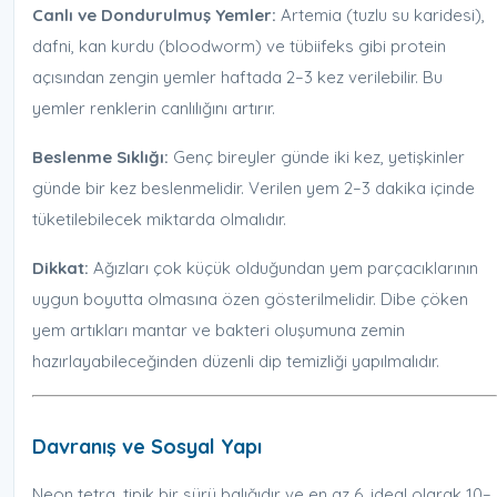
Canlı ve Dondurulmuş Yemler:
Artemia (tuzlu su karidesi),
dafni, kan kurdu (bloodworm) ve tübiifeks gibi protein
açısından zengin yemler haftada 2–3 kez verilebilir. Bu
yemler renklerin canlılığını artırır.
Beslenme Sıklığı:
Genç bireyler günde iki kez, yetişkinler
günde bir kez beslenmelidir. Verilen yem 2–3 dakika içinde
tüketilebilecek miktarda olmalıdır.
Dikkat:
Ağızları çok küçük olduğundan yem parçacıklarının
uygun boyutta olmasına özen gösterilmelidir. Dibe çöken
yem artıkları mantar ve bakteri oluşumuna zemin
hazırlayabileceğinden düzenli dip temizliği yapılmalıdır.
Davranış ve Sosyal Yapı
Neon tetra, tipik bir sürü balığıdır ve en az 6, ideal olarak 10–