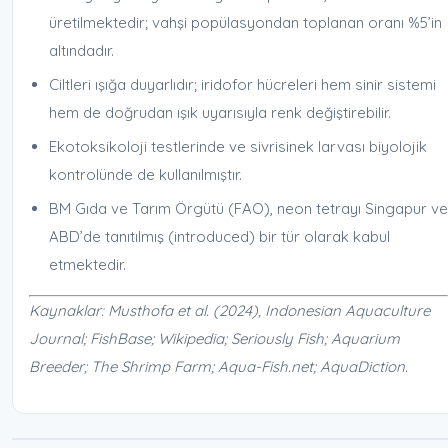
üretilmektedir; vahşi popülasyondan toplanan oranı %5’in
altındadır.
Ciltleri ışığa duyarlıdır; iridofor hücreleri hem sinir sistemi
hem de doğrudan ışık uyarısıyla renk değiştirebilir.
Ekotoksikoloji testlerinde ve sivrisinek larvası biyolojik
kontrolünde de kullanılmıştır.
BM Gıda ve Tarım Örgütü (FAO), neon tetrayı Singapur ve
ABD’de tanıtılmış (introduced) bir tür olarak kabul
etmektedir.
Kaynaklar: Musthofa et al. (2024), Indonesian Aquaculture
Journal; FishBase; Wikipedia; Seriously Fish; Aquarium
Breeder; The Shrimp Farm; Aqua-Fish.net; AquaDiction.