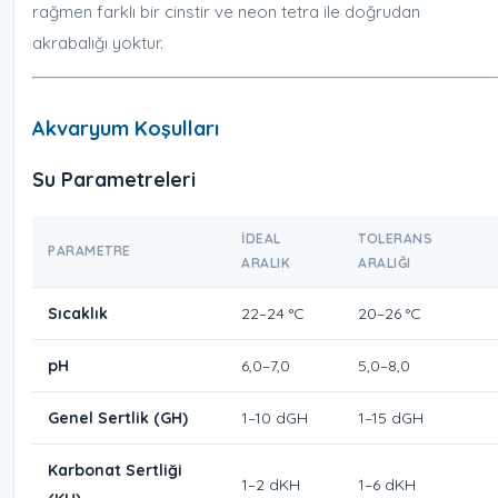
rağmen farklı bir cinstir ve neon tetra ile doğrudan
akrabalığı yoktur.
Akvaryum Koşulları
Su Parametreleri
İDEAL
TOLERANS
PARAMETRE
ARALIK
ARALIĞI
Sıcaklık
22–24 °C
20–26 °C
pH
6,0–7,0
5,0–8,0
Genel Sertlik (GH)
1–10 dGH
1–15 dGH
Karbonat Sertliği
1–2 dKH
1–6 dKH