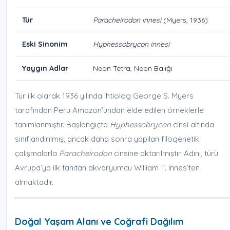
Tür
Paracheirodon innesi
(Myers, 1936)
Eski Sinonim
Hyphessobrycon innesi
Yaygın Adlar
Neon Tetra, Neon Balığı
Tür ilk olarak 1936 yılında ihtiolog George S. Myers
tarafından Peru Amazon’undan elde edilen örneklerle
tanımlanmıştır. Başlangıçta
Hyphessobrycon
cinsi altında
sınıflandırılmış, ancak daha sonra yapılan filogenetik
çalışmalarla
Paracheirodon
cinsine aktarılmıştır. Adını, türü
Avrupa’ya ilk tanıtan akvaryumcu William T. Innes’ten
almaktadır.
Doğal Yaşam Alanı ve Coğrafi Dağılım