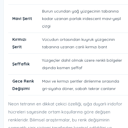
Burun ucundan yağ yüzgecinin tabanına
Mavi Şerit
kadar uzanan parlak iridescent mavi-yeşil
çizgi
Kırmızı
Vücudun ortasından kuyruk yüzgecinin
Şerit
tabanına uzanan canlı kırmızı bant
Yüzgeçler dahil olmak üzere renkli bölgeler
Şeffaflık
dışında kısmen şeffaf
Gece Renk
Mavi ve kırmızı şeritler dinlenme sırasında
Değişimi
gri-siyaha döner, sabah tekrar canlanır
Neon tetranın en dikkat çekici özelliği, ışığa duyarlı iridofor
hücreleri sayesinde ortam koşullarına göre değişen
renkleridir. Bilimsel araştırmalar, bu renk değişiminin
sempatik sinir sistemi tarafından kontrol edildiğini ve