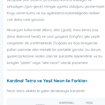
sirkadiyen (gün-gece) ritmiyle uyumlu olduğunu göstermiştir.
Koyu zemin kumu ve loş aydınlatma kullanıldığında renkler
çok daha canlı görünür.
Akvaryum kültüründe albino, altın (gold), mavi elmas baş
(blue diamond head) ve uzun yüzgeçli (longfin) gibi çeşitli
varyeteler de üretilmektedir. Doğada ise bazı bireylerde
pulları üzerinde altın metalik bir parlaklık görülür; bu durum,
guanin birikimine neden olan bir parazitle ilişkilendirilir ve bu
bireyler “platin” veya “altın neon” olarak pazarlanır.
Kardinal Tetra ve Yeşil Neon ile Farkları
Neon tetra sıklıkla iki yakın akrabasıyla karıştırılır:
KARDINAL
YEŞIL