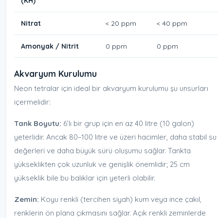
(KH)
Nitrat
< 20 ppm
< 40 ppm
Amonyak / Nitrit
0 ppm
0 ppm
Akvaryum Kurulumu
Neon tetralar için ideal bir akvaryum kurulumu şu unsurları
içermelidir:
Tank Boyutu:
6’lı bir grup için en az 40 litre (10 galon)
yeterlidir. Ancak 80–100 litre ve üzeri hacimler, daha stabil su
değerleri ve daha büyük sürü oluşumu sağlar. Tankta
yükseklikten çok uzunluk ve genişlik önemlidir; 25 cm
yükseklik bile bu balıklar için yeterli olabilir.
Zemin:
Koyu renkli (tercihen siyah) kum veya ince çakıl,
renklerin ön plana çıkmasını sağlar. Açık renkli zeminlerde