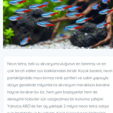
Neon tetra, tatlı su akvaryumculuğunun en tanınmış ve en
çok tercih edilen süs balıklarından biridir. Küçük bedeni, neon
parlaklığındaki mavi-kırmızı renk şeritleri ve sakin yapısıyla
dünya genelinde milyonlarca akvaryum meraklısını kendine
hayran bırakan bu tür, hem yeni başlayanlar hem de
deneyimli hobiciler için vazgeçilmez bir konuma sahiptir.
Yalnızca ABD’de her ay yaklaşık 2 milyon neon tetra satışa