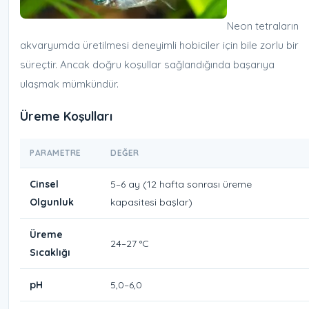
Neon tetraların
akvaryumda üretilmesi deneyimli hobiciler için bile zorlu bir
süreçtir. Ancak doğru koşullar sağlandığında başarıya
ulaşmak mümkündür.
Üreme Koşulları
PARAMETRE
DEĞER
Cinsel
5–6 ay (12 hafta sonrası üreme
Olgunluk
kapasitesi başlar)
Üreme
24–27 °C
Sıcaklığı
pH
5,0–6,0