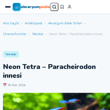
akvaryum
pedia
Ana Sayfa
›
Ansiklopedi
›
Akvaryum Balık Türleri
›
Characiformlar
›
Tetralar
›
Neon Tetra – Paracheirodon innesi
Tetralar
Neon Tetra – Paracheirodon
innesi
18 Mar 2026