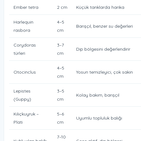
Ember tetra
2 cm
Küçük tanklarda harika
Harlequin
4–5
Barışçıl, benzer su değerleri
rasbora
cm
Corydoras
3–7
Dip bölgesini değerlendirir
türleri
cm
4–5
Otocinclus
Yosun temizleyici, çok sakin
cm
Lepistes
3–5
Kolay bakım, barışçıl
(Guppy)
cm
Kılıçkuyruk –
5–6
Uyumlu topluluk balığı
Plati
cm
7–10
Kuhli yılan balığı
Gece aktif, dip bölgesi