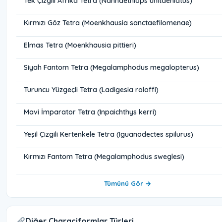
Tek Çizgili Afrika Tetra (Nannaethiops unitaeniatus)
Kırmızı Göz Tetra (Moenkhausia sanctaefilomenae)
Elmas Tetra (Moenkhausia pittieri)
Siyah Fantom Tetra (Megalamphodus megalopterus)
Turuncu Yüzgeçli Tetra (Ladigesia roloffi)
Mavi İmparator Tetra (Inpaichthys kerri)
Yeşil Çizgili Kertenkele Tetra (Iguanodectes spilurus)
Kırmızı Fantom Tetra (Megalamphodus sweglesi)
Tümünü Gör →
Diğer Characiformlar Türleri