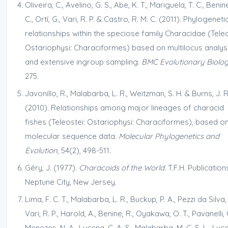
Oliveira, C., Avelino, G. S., Abe, K. T., Mariguela, T. C., Benine
C., Ortí, G., Vari, R. P. & Castro, R. M. C. (2011). Phylogeneti
relationships within the speciose family Characidae (Teleo
Ostariophysi: Characiformes) based on multilocus analys
and extensive ingroup sampling.
BMC Evolutionary Biolo
275.
Javonillo, R., Malabarba, L. R., Weitzman, S. H. & Burns, J. R
(2010). Relationships among major lineages of characid
fishes (Teleostei: Ostariophysi: Characiformes), based o
molecular sequence data.
Molecular Phylogenetics and
Evolution
, 54(2), 498-511.
Géry, J. (1977).
Characoids of the World
. T.F.H. Publication
Neptune City, New Jersey.
Lima, F. C. T., Malabarba, L. R., Buckup, P. A., Pezzi da Silva, J
Vari, R. P., Harold, A., Benine, R., Oyakawa, O. T., Pavanelli, C
Menezes, N. A., Lucena, C. A. S., Malabarba, M. C. S. L., Luc