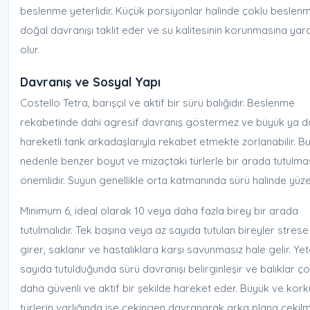
beslenme yeterlidir. Küçük porsiyonlar halinde çoklu beslen
doğal davranışı taklit eder ve su kalitesinin korunmasına yar
olur.
Davranış ve Sosyal Yapı
Costello Tetra, barışçıl ve aktif bir sürü balığıdır. Beslenme
rekabetinde dahi agresif davranış göstermez ve büyük ya d
hareketli tank arkadaşlarıyla rekabet etmekte zorlanabilir. B
nedenle benzer boyut ve mizaçtaki türlerle bir arada tutulma
önemlidir. Suyun genellikle orta katmanında sürü halinde yüze
Minimum 6, ideal olarak 10 veya daha fazla birey bir arada
tutulmalıdır. Tek başına veya az sayıda tutulan bireyler strese
girer, saklanır ve hastalıklara karşı savunmasız hale gelir. Yete
sayıda tutulduğunda sürü davranışı belirginleşir ve balıklar ç
daha güvenli ve aktif bir şekilde hareket eder. Büyük ve kor
türlerin varlığında ise çekingen davranarak arka plana çekil