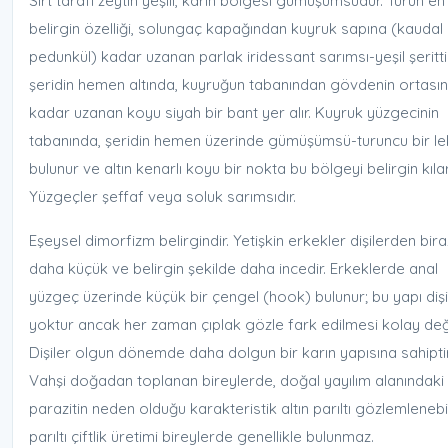
Sırt tarafı zeytin yeşili, karın bölgesi gümüşümsüdür. Türün en
belirgin özelliği, solungaç kapağından kuyruk sapına (kaudal
pedunkül) kadar uzanan parlak iridessant sarımsı-yeşil şeritti
şeridin hemen altında, kuyruğun tabanından gövdenin ortası
kadar uzanan koyu siyah bir bant yer alır. Kuyruk yüzgecinin
tabanında, şeridin hemen üzerinde gümüşümsü-turuncu bir l
bulunur ve altın kenarlı koyu bir nokta bu bölgeyi belirgin kılar
Yüzgeçler şeffaf veya soluk sarımsıdır.
Eşeysel dimorfizm belirgindir. Yetişkin erkekler dişilerden bira
daha küçük ve belirgin şekilde daha incedir. Erkeklerde anal
yüzgeç üzerinde küçük bir çengel (hook) bulunur; bu yapı diş
yoktur ancak her zaman çıplak gözle fark edilmesi kolay deği
Dişiler olgun dönemde daha dolgun bir karın yapısına sahiptir
Vahşi doğadan toplanan bireylerde, doğal yayılım alanındaki 
parazitin neden olduğu karakteristik altın parıltı gözlemlenebil
parıltı çiftlik üretimi bireylerde genellikle bulunmaz.