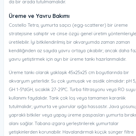
da bir arada tutulmamalıdır.
Üreme ve Yavru Bakımı
Costello Tetra, yumurta saçıcı (egg-scatterer) bir üreme
stratejisine sahiptir ve cinse özgü genel üretim yöntemleriyl
üretilebilir. İyi bitkilendirilmiş bir akvaryumda zaman zaman
kendiliğinden az sayıda yavru ortaya çıkabilir; ancak daha fa
yavru yetiştirmek için ayrı bir üreme tankı hazırlanmalıdır.
Üreme tankı olarak yaklaşık 45x25x25 cm boyutlarında bir
akvaryum yeterlidir. Su çok yumuşak ve asidik olmalıdır: pH 5,
GH 1-5°dGH, sıcaklık 27-29°C. Turba filtrasyonu veya RO suyu
kullanımı faydalıdır. Tank çok loş veya tamamen karanlık
tutulmalıdır; yumurta ve yavrular ışığa hassastır. Java yosunu,
yapraklı bitkiler veya yapay üreme paspasları yumurta bıra
alanı sağlar. Tabana ızgara yerleştirilerek yumurtalar
yetişkinlerden korunabilir. Havalandırmalı küçük sünger filtre