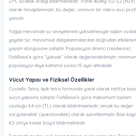
27°C sıcaklık aralığı bildirmektedir. Trofik düzeyi 3,0-3,2 (±0,4)
olarak hesaplanmıştır; bu değer, omnivor bir mikro avcı profil
yansıtır.
Yağışlı mevsimde su seviyelerinin yükselmesiyle taşkın ovala
yayılan tür, mevsimsel dalgalanmalardan doğrudan etkilenen
yaşam döngüsüne sahiptir. Populasyon direnci (resilience)
FishBase’e göre “yüksek” olarak değerlendirilmiştir; minimu
populasyon ikiye katlama süresi 15 ayın altındadır.
Vücut Yapısı ve Fiziksel Özellikler
Costello Tetra, tipik tetra formunda yanal olarak hafifçe bası
vücut yapısına sahiptir. FishBase’e göre maksimum toplam
uzunluğu 4,4 cm (TL) olarak bildirilmektedir; ancak bu değer
sorgulanabilir (questionable) olarak işaretlenmiştir. Bazı kay
4,5 cm’ye kadar boyut bildirmektedir.