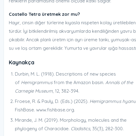
renklerin parlamasına önemli ölçüde katkı sağlar.
Costello Tetra üretmek zor mu?
Hayır, cinsin diğer türlerine kıyasla nispeten kolay üretilebilen
türdür. İyi bitkilendirilmiş akvaryumlarda kendiliğinden yavru b
çıkabilir. Ancak planlı üretim için ayrı üreme tankı, yumuşak-as
su ve loş ortam gereklidir. Yumurta ve yavrular ışığa hassastı
Kaynakça
Durbin, M. L. (1918). Descriptions of new species
of
Hemigrammus
from the Amazon basin.
Annals of the
Carnegie Museum
, 12, 382-394.
Froese, R. & Pauly, D. (Eds.) (2025).
Hemigrammus hyanu
FishBase. www.fishbase.org.
Mirande, J. M. (2019). Morphology, molecules and the
phylogeny of Characidae.
Cladistics
, 35(3), 282-300.