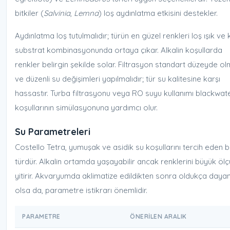
bitkiler (
Salvinia
,
Lemna
) loş aydınlatma etkisini destekler.
Aydınlatma loş tutulmalıdır; türün en güzel renkleri loş ışık ve
substrat kombinasyonunda ortaya çıkar. Alkalin koşullarda
renkler belirgin şekilde solar. Filtrasyon standart düzeyde ol
ve düzenli su değişimleri yapılmalıdır; tür su kalitesine karşı
hassastır. Turba filtrasyonu veya RO suyu kullanımı blackwat
koşullarının simülasyonuna yardımcı olur.
Su Parametreleri
Costello Tetra, yumuşak ve asidik su koşullarını tercih eden b
türdür. Alkalin ortamda yaşayabilir ancak renklerini büyük öl
yitirir. Akvaryumda aklimatize edildikten sonra oldukça dayanı
olsa da, parametre istikrarı önemlidir.
PARAMETRE
ÖNERILEN ARALIK