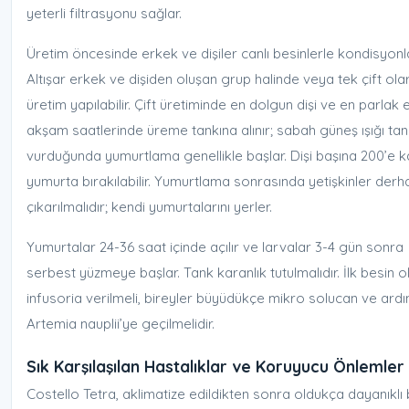
yeterli filtrasyonu sağlar.
Üretim öncesinde erkek ve dişiler canlı besinlerle kondisyonla
Altışar erkek ve dişiden oluşan grup halinde veya tek çift ola
üretim yapılabilir. Çift üretiminde en dolgun dişi ve en parlak
akşam saatlerinde üreme tankına alınır; sabah güneş ışığı ta
vurduğunda yumurtlama genellikle başlar. Dişi başına 200’e 
yumurta bırakılabilir. Yumurtlama sonrasında yetişkinler derh
çıkarılmalıdır; kendi yumurtalarını yerler.
Yumurtalar 24-36 saat içinde açılır ve larvalar 3-4 gün sonra
serbest yüzmeye başlar. Tank karanlık tutulmalıdır. İlk besin o
infusoria verilmeli, bireyler büyüdükçe mikro solucan ve ard
Artemia nauplii’ye geçilmelidir.
Sık Karşılaşılan Hastalıklar ve Koruyucu Önlemler
Costello Tetra, aklimatize edildikten sonra oldukça dayanıklı 