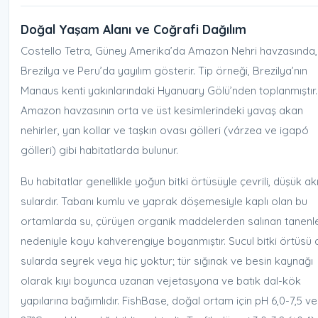
Doğal Yaşam Alanı ve Coğrafi Dağılım
Costello Tetra, Güney Amerika’da Amazon Nehri havzasında,
Brezilya ve Peru’da yayılım gösterir. Tip örneği, Brezilya’nın
Manaus kenti yakınlarındaki Hyanuary Gölü’nden toplanmıştır. 
Amazon havzasının orta ve üst kesimlerindeki yavaş akan
nehirler, yan kollar ve taşkın ovası gölleri (várzea ve igapó
gölleri) gibi habitatlarda bulunur.
Bu habitatlar genellikle yoğun bitki örtüsüyle çevrili, düşük akın
sulardır. Tabanı kumlu ve yaprak döşemesiyle kaplı olan bu
ortamlarda su, çürüyen organik maddelerden salınan tanenl
nedeniyle koyu kahverengiye boyanmıştır. Sucul bitki örtüsü
sularda seyrek veya hiç yoktur; tür sığınak ve besin kaynağı
olarak kıyı boyunca uzanan vejetasyona ve batık dal-kök
yapılarına bağımlıdır. FishBase, doğal ortam için pH 6,0-7,5 ve