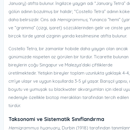
January) atıfta bulunur. İngilizce yaygın adı “January Tetra” 
gölün adının bozulmuş bir halidir; “Costello Tetra” adının köke
daha belirsizdir. Cins adı
Hemigrammus
, Yunanca “hemi” (ya
ve “gramma” (çizgi, işaret) sözcüklerinden gelir ve cinste ye
birçok türde yanal çizginin yarıda kesilmesine atıfta bulunur.
Costello Tetra, bir zamanlar hobide daha yaygın olan ancak
günümüzde nispeten az görülen bir türdür. Ticarette bulunan
bireylerin çoğu Singapur ve Malezya’daki çiftliklerde
üretilmektedir. Yetişkin bireyler toplam uzunlukta yaklaşık 4-4
cm’ye ulaşır ve uygun koşullarda 3-5 yıl yaşar. Barışçıl yapısı, ıl
boyutu ve yumuşak su blackwater akvaryumları için ideal u
nedeniyle özellikle biotop meraklıları tarafından tercih edilen 
türdür.
Taksonomi ve Sistematik Sınıflandırma
Hemigrammus hyanuary
, Durbin (1918) tarafından tanımlan