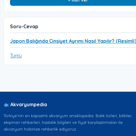
+ İlan Ver
Soru-Cevap
Japon Balığında Cinsiyet Ayrımı Nasıl Yapılır? (Resimli
Tümü
Akvaryumpedia
Türkiye'nin en kapsamlı akvaryum ansiklopedisi. Balık türleri, bitkiler,
ekipman rehberleri, hastalık bilgileri ve fiyat karşılaştırmaları ile
akvaryum hobinize rehberlik ediyoruz.