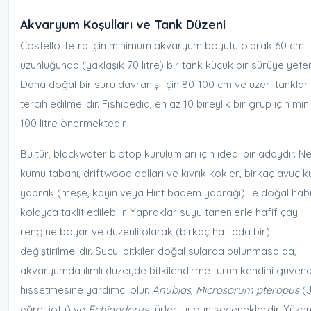
Akvaryum Koşulları ve Tank Düzeni
Costello Tetra için minimum akvaryum boyutu olarak 60 cm
uzunluğunda (yaklaşık 70 litre) bir tank küçük bir sürüye yeterl
Daha doğal bir sürü davranışı için 80-100 cm ve üzeri tanklar
tercih edilmelidir. Fishipedia, en az 10 bireylik bir grup için m
100 litre önermektedir.
Bu tür, blackwater biotop kurulumları için ideal bir adaydır. Ne
kumu tabanı, driftwood dalları ve kıvrık kökler, birkaç avuç k
yaprak (meşe, kayın veya Hint badem yaprağı) ile doğal habi
kolayca taklit edilebilir. Yapraklar suyu tanenlerle hafif çay
rengine boyar ve düzenli olarak (birkaç haftada bir)
değiştirilmelidir. Sucul bitkiler doğal sularda bulunmasa da,
akvaryumda ılımlı düzeyde bitkilendirme türün kendini güven
hissetmesine yardımcı olur.
Anubias
,
Microsorum pteropus
(
eğreltiotu) ve
Echinodorus
türleri uygun seçeneklerdir. Yüze