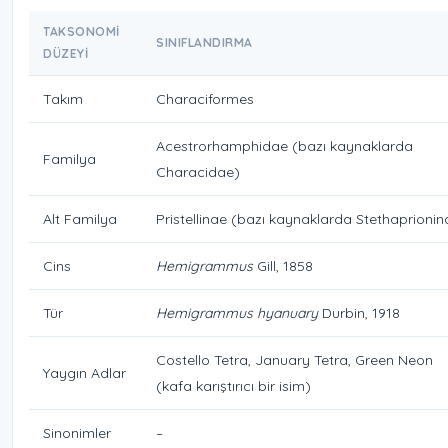
TAKSONOMI
SINIFLANDIRMA
DÜZEYI
Takım
Characiformes
Acestrorhamphidae (bazı kaynaklarda
Familya
Characidae)
Alt Familya
Pristellinae (bazı kaynaklarda Stethaprionin
Cins
Hemigrammus
Gill, 1858
Tür
Hemigrammus hyanuary
Durbin, 1918
Costello Tetra, January Tetra, Green Neon
Yaygın Adlar
(kafa karıştırıcı bir isim)
Sinonimler
–