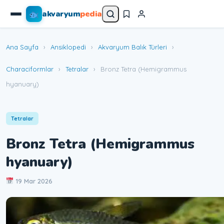
akvaryum
pedia
Ana Sayfa
›
Ansiklopedi
›
Akvaryum Balık Türleri
›
Characiformlar
›
Tetralar
›
Bronz Tetra (Hemigrammus
hyanuary)
Tetralar
Bronz Tetra (Hemigrammus
hyanuary)
19 Mar 2026