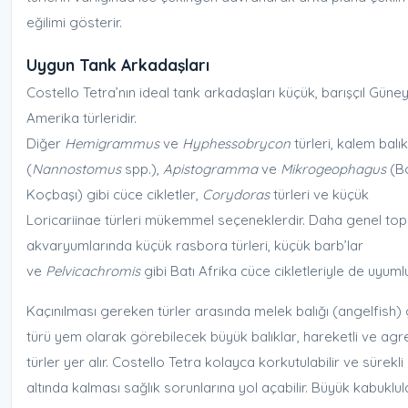
eğilimi gösterir.
Uygun Tank Arkadaşları
Costello Tetra’nın ideal tank arkadaşları küçük, barışçıl Güne
Amerika türleridir.
Diğer
Hemigrammus
ve
Hyphessobrycon
türleri, kalem balık
(
Nannostomus
spp.),
Apistogramma
ve
Mikrogeophagus
(Bo
Koçbaşı) gibi cüce cikletler,
Corydoras
türleri ve küçük
Loricariinae türleri mükemmel seçeneklerdir. Daha genel top
akvaryumlarında küçük rasbora türleri, küçük barb’lar
ve
Pelvicachromis
gibi Batı Afrika cüce cikletleriyle de uyuml
Kaçınılması gereken türler arasında melek balığı (angelfish) 
türü yem olarak görebilecek büyük balıklar, hareketli ve agr
türler yer alır. Costello Tetra kolayca korkutulabilir ve sürekli
altında kalması sağlık sorunlarına yol açabilir. Büyük kabuklul