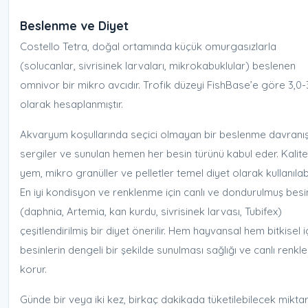
Beslenme ve Diyet
Costello Tetra, doğal ortamında küçük omurgasızlarla
(solucanlar, sivrisinek larvaları, mikrokabuklular) beslenen
omnivor bir mikro avcıdır. Trofik düzeyi FishBase’e göre 3,0-
olarak hesaplanmıştır.
Akvaryum koşullarında seçici olmayan bir beslenme davranış
sergiler ve sunulan hemen her besin türünü kabul eder. Kalitel
yem, mikro granüller ve pelletler temel diyet olarak kullanılabil
En iyi kondisyon ve renklenme için canlı ve dondurulmuş besi
(daphnia, Artemia, kan kurdu, sivrisinek larvası, Tubifex)
çeşitlendirilmiş bir diyet önerilir. Hem hayvansal hem bitkisel iç
besinlerin dengeli bir şekilde sunulması sağlığı ve canlı renkle
korur.
Günde bir veya iki kez, birkaç dakikada tüketilebilecek mikta