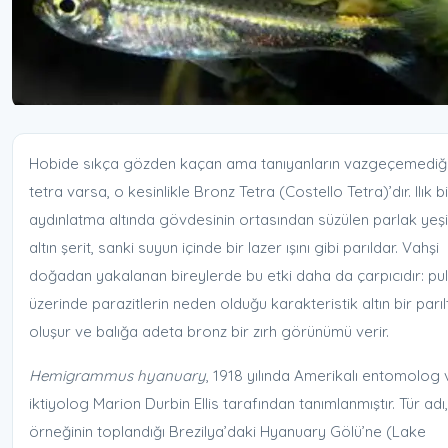
Hobide sıkça gözden kaçan ama tanıyanların vazgeçemediği
tetra varsa, o kesinlikle Bronz Tetra (Costello Tetra)’dır. Ilık bi
aydınlatma altında gövdesinin ortasından süzülen parlak yeşi
altın şerit, sanki suyun içinde bir lazer ışını gibi parıldar. Vahşi
doğadan yakalanan bireylerde bu etki daha da çarpıcıdır: pul
üzerinde parazitlerin neden olduğu karakteristik altın bir parılt
oluşur ve balığa adeta bronz bir zırh görünümü verir.
Hemigrammus hyanuary
, 1918 yılında Amerikalı entomolog 
iktiyolog Marion Durbin Ellis tarafından tanımlanmıştır. Tür adı,
örneğinin toplandığı Brezilya’daki Hyanuary Gölü’ne (Lake