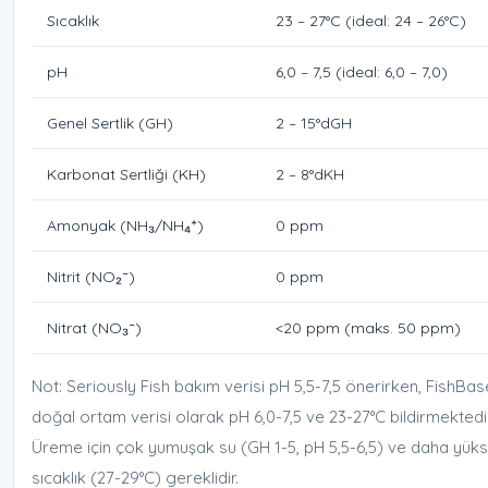
Sıcaklık
23 – 27°C (ideal: 24 – 26°C)
pH
6,0 – 7,5 (ideal: 6,0 – 7,0)
Genel Sertlik (GH)
2 – 15°dGH
Karbonat Sertliği (KH)
2 – 8°dKH
Amonyak (NH₃/NH₄⁺)
0 ppm
Nitrit (NO₂⁻)
0 ppm
Nitrat (NO₃⁻)
<20 ppm (maks. 50 ppm)
Not: Seriously Fish bakım verisi pH 5,5-7,5 önerirken, FishBas
doğal ortam verisi olarak pH 6,0-7,5 ve 23-27°C bildirmektedir
Üreme için çok yumuşak su (GH 1-5, pH 5,5-6,5) ve daha yük
sıcaklık (27-29°C) gereklidir.