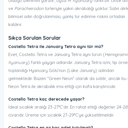
olduğu izlenimini yaratır; oysa
H. hyanuary
farklı bir cinse aitt
ve
Paracheirodon
türleriyle yakın akrabalığı yoktur. Satın alır
bilimsel adın doğrulanması, yanlış tür edinme riskini ortadan
kaldırır.
Sıkça Sorulan Sorular
Costello Tetra ile January Tetra aynı tür mü?
Evet, Costello Tetra ve January Tetra aynı türün (
Hemigram
hyanuary
) farklı yaygın adlarıdır. January Tetra ismi, tip örne
toplandığı Hyanuary Gölü’nün (Lake January) adından
gelmektedir. Bazen “Green Neon” olarak da satılır, ancak bu
Neon Tetra ile akrabalık ima ettiği için kafa karıştırıcıdır.
Costello Tetra kaç derecede yaşar?
İdeal sıcaklık aralığı 23-27°C’dir. En rahat ettiği değerler 24-26
civarıdır. Üreme için sıcaklık 27-29°C’ye yükseltilmelidir.
Costello Tetra en az kaç adet tutulmalı?