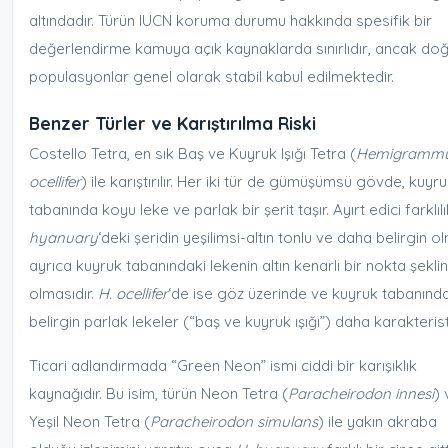
altındadır. Türün IUCN koruma durumu hakkında spesifik bir
değerlendirme kamuya açık kaynaklarda sınırlıdır, ancak doğ
populasyonlar genel olarak stabil kabul edilmektedir.
Benzer Türler ve Karıştırılma Riski
Costello Tetra, en sık Baş ve Kuyruk Işığı Tetra (
Hemigramm
ocellifer
) ile karıştırılır. Her iki tür de gümüşümsü gövde, kuyr
tabanında koyu leke ve parlak bir şerit taşır. Ayırt edici farklıl
hyanuary
‘deki şeridin yeşilimsi-altın tonlu ve daha belirgin o
ayrıca kuyruk tabanındaki lekenin altın kenarlı bir nokta şekli
olmasıdır.
H. ocellifer
‘de ise göz üzerinde ve kuyruk tabanınd
belirgin parlak lekeler (“baş ve kuyruk ışığı”) daha karakteristi
Ticari adlandırmada “Green Neon” ismi ciddi bir karışıklık
kaynağıdır. Bu isim, türün Neon Tetra (
Paracheirodon innesi
)
Yeşil Neon Tetra (
Paracheirodon simulans
) ile yakın akraba