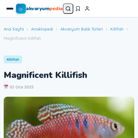
akvaryum
pedia
Ana Sayfa
›
Ansiklopedi
›
Akvaryum Balık Türleri
›
Killifish
›
Magnificent Killifish
Killifish
Magnificent Killifish
02 Oca 2025