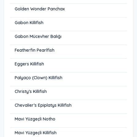
Golden Wonder Panchax
Gabon Killifish
Gabon Mücevher Balığı
Featherfin Pearlfish
Eggers Killifish
Palyaço (Clown) Killifish
Christy’s Killifish
Chevalier’s Epiplatys Killifish
Mavi Yüzgeçli Notho
Mavi Yüzgeçli Killifish