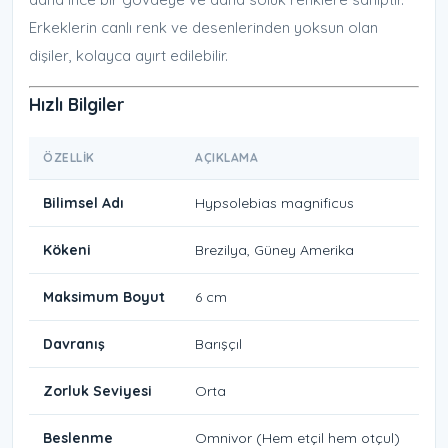
Erkeklerin canlı renk ve desenlerinden yoksun olan
dişiler, kolayca ayırt edilebilir.
Hızlı Bilgiler
ÖZELLIK
AÇIKLAMA
Bilimsel Adı
Hypsolebias magnificus
Kökeni
Brezilya, Güney Amerika
Maksimum Boyut
6 cm
Davranış
Barışçıl
Zorluk Seviyesi
Orta
Beslenme
Omnivor (Hem etçil hem otçul)