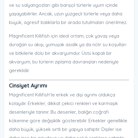
ve su salyangozları gibi barışçıl türlerle uyum içinde
yaşayabilirler. Ancak, uzun yüzgeçli türlerle veya daha
büyük, agresif balıklarla bir arada tutulmaları önerilmez.
Magnificent Killifish için ideal ortam; çok yavaş veya
durağan su akışı, yumuşak asidik ya da nötr su koşulları
ve bitkilerle dolu bir akvaryumdur. Üstü kapalı bir
akvaryum, bu türlerin zıplama davranışları nedeniyle
gereklidir.
Cinsiyet Ayrımı
Magnificent Killifish’te erkek ve dişi ayrımı oldukça
kolaydır. Erkekler, dikkat çekici renkleri ve karmaşık
desenleriyle tanınır. Bu desenler, balığın coğrafi
kökenine göre değişiklik gösterebilir. Erkekler genellikle
daha büyük, yüksek sırtlı bir yapıya sahiptir. Dişiler ise
daha ince bir gövdeye ve daha soluk renklere sahiptir.