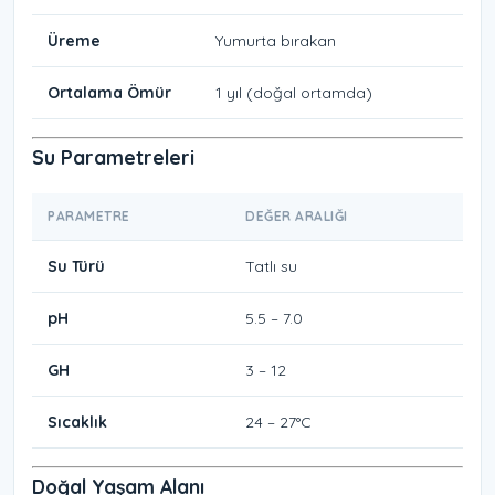
Üreme
Yumurta bırakan
Ortalama Ömür
1 yıl (doğal ortamda)
Su Parametreleri
PARAMETRE
DEĞER ARALIĞI
Su Türü
Tatlı su
pH
5.5 – 7.0
GH
3 – 12
Sıcaklık
24 – 27°C
Doğal Yaşam Alanı