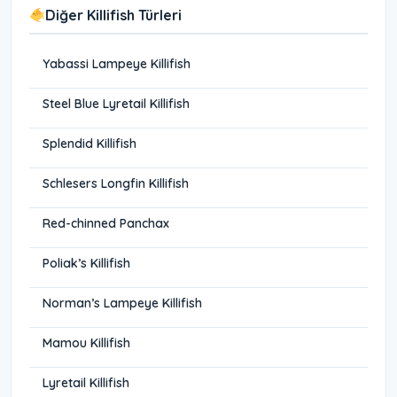
Diğer Killifish Türleri
Yabassi Lampeye Killifish
Steel Blue Lyretail Killifish
Splendid Killifish
Schlesers Longfin Killifish
Red-chinned Panchax
Poliak’s Killifish
Norman’s Lampeye Killifish
Mamou Killifish
Lyretail Killifish