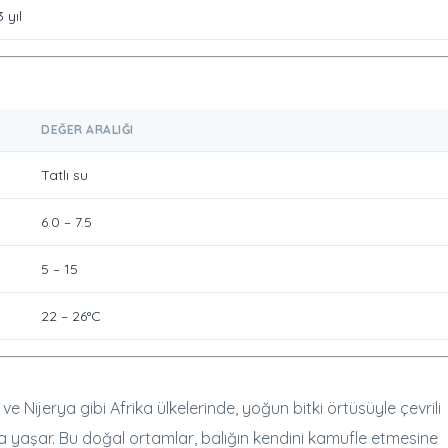
 yıl
DEĞER ARALIĞI
Tatlı su
6.0 – 7.5
5 – 15
22 – 26°C
Nijerya gibi Afrika ülkelerinde, yoğun bitki örtüsüyle çevrili
da yaşar. Bu doğal ortamlar, balığın kendini kamufle etmesine