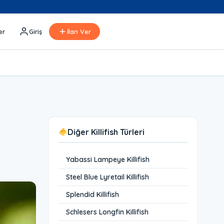
er
Giriş
İlan Ver
Diğer Killifish Türleri
Yabassi Lampeye Killifish
Steel Blue Lyretail Killifish
Splendid Killifish
Schlesers Longfin Killifish