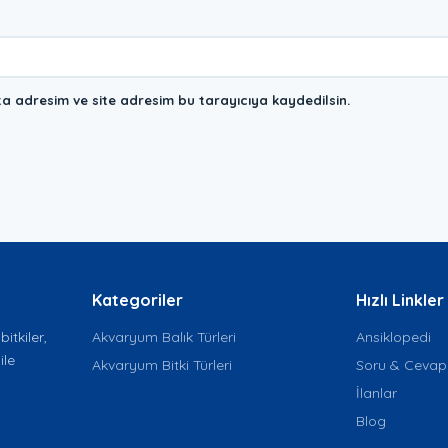
a adresim ve site adresim bu tarayıcıya kaydedilsin.
Kategoriler
Hızlı Linkler
itkiler,
Akvaryum Balık Türleri
Ansiklopedi
ile
Akvaryum Bitki Türleri
Soru & Cevap
İlanlar
Blog