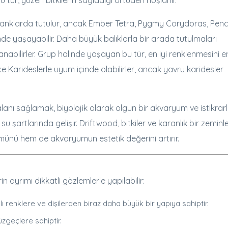
 tür, yüzen bitkilerin sağladığı örtüden hoşlanır.
l tanklarda tutulur, ancak Ember Tetra, Pygmy Corydoras, Penci
nde yaşayabilir. Daha büyük balıklarla bir arada tutulmaları
anabilirler. Grup halinde yaşayan bu tür, en iyi renklenmesini e
e Karideslerle uyum içinde olabilirler, ancak yavru karidesler
anı sağlamak, biyolojik olarak olgun bir akvaryum ve istikrarl
i su şartlarında gelişir. Driftwood, bitkiler ve karanlık bir zeminl
münü hem de akvaryumun estetik değerini artırır.
n ayrımı dikkatli gözlemlerle yapılabilir:
ı renklere ve dişilerden biraz daha büyük bir yapıya sahiptir.
zgeçlere sahiptir.