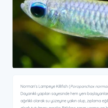
Norman’s Lampeye Killifish (
Poropanchax norma
Dayanıklı yapıları sayesinde hem yeni başlayanlar 
ağırlıklı olarak su yüzeyine yakın olup, zıplama eğ