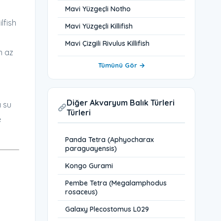
Mavi Yüzgeçli Notho
lfish
Mavi Yüzgeçli Killifish
Mavi Çizgili Rivulus Killifish
n az
Tümünü Gör →
Diğer Akvaryum Balık Türleri
ı su
Türleri
e
Panda Tetra (Aphyocharax
paraguayensis)
Kongo Gurami
Pembe Tetra (Megalamphodus
rosaceus)
Galaxy Plecostomus L029