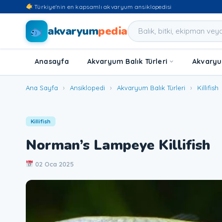
Türkiye'nin en kapsamlı akvaryum ansiklopedisi
akvaryum
pedia
Anasayfa
Akvaryum Balık Türleri
Akvaryum
Ana Sayfa
›
Ansiklopedi
›
Akvaryum Balık Türleri
›
Killifish
Killifish
Norman’s Lampeye Killifish
02 Oca 2025