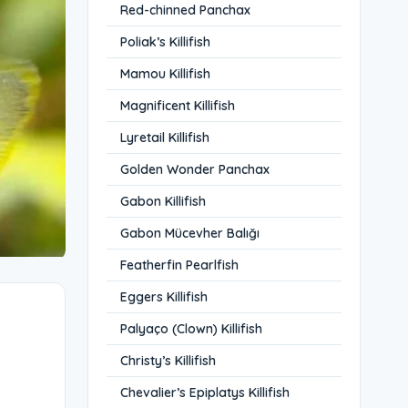
Red-chinned Panchax
Poliak’s Killifish
Mamou Killifish
Magnificent Killifish
Lyretail Killifish
Golden Wonder Panchax
Gabon Killifish
Gabon Mücevher Balığı
Featherfin Pearlfish
Eggers Killifish
Palyaço (Clown) Killifish
Christy’s Killifish
Chevalier’s Epiplatys Killifish