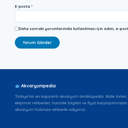
E-posta
*
Daha sonraki yorumlarımda kullanılması için adım, e-post
Akvaryumpedia
Türkiye'nin en kapsamlı akvaryum ansiklopedisi. Balık türleri, b
ekipman rehberleri, hastalık bilgileri ve fiyat karşılaştırmaları 
akvaryum hobinize rehberlik ediyoruz.