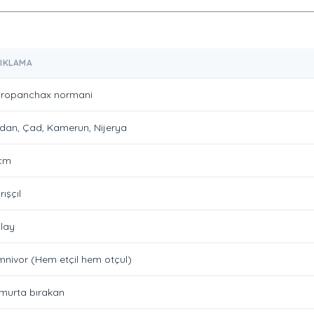
IKLAMA
ropanchax normani
dan, Çad, Kamerun, Nijerya
cm
rışçıl
lay
nivor (Hem etçil hem otçul)
murta bırakan