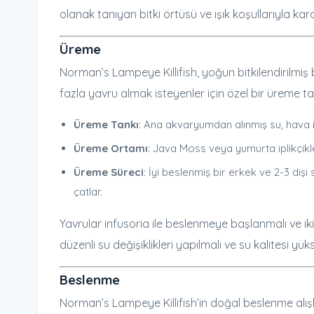
olanak tanıyan bitki örtüsü ve ışık koşullarıyla kara
Üreme
Norman’s Lampeye Killifish, yoğun bitkilendirilmi
fazla yavru almak isteyenler için özel bir üreme tan
Üreme Tankı
: Ana akvaryumdan alınmış su, hava ile 
Üreme Ortamı
: Java Moss veya yumurta iplikçikle
Üreme Süreci
: İyi beslenmiş bir erkek ve 2-3 dişi
çatlar.
Yavrular infusoria ile beslenmeye başlanmalı ve ik
düzenli su değişiklikleri yapılmalı ve su kalitesi yük
Beslenme
Norman’s Lampeye Killifish’in doğal beslenme alışk