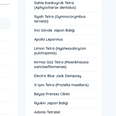
Sahte Kankuyruk Tetra
(Aphyocharax dentatus)
Siyah Tetra (Gymnocorymbus
ternetzi)
İnci Gövde Japon Balığı
Apollo Leporinus
Limon Tetra (Hyphessobrycon
pulchripinnis)
Kırmızı Göz Tetra (Moenkhausia
sanctaefilomenae)
Electric Blue Jack Dempsey
X-Işını Tetra (Pristella maxillaris)
Beyaz Prenses Ciklet
Ryukin Japon Balığı
Adonis Tetralar