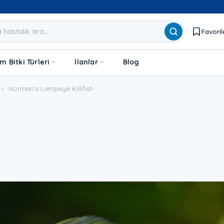
Favoril
 Bitki Türleri
İlanlar
Blog
›
Norman’s Lampeye Killifish