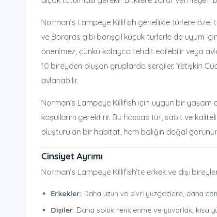
alçak tutulması gerekir. Bitkilere zarar vermeyen bu
Norman’s Lampeye Killifish genellikle türlere öze
ve Boraras gibi barışçıl küçük türlerle de uyum içi
önerilmez, çünkü kolayca tehdit edilebilir veya avl
10 bireyden oluşan gruplarda sergiler. Yetişkin Cüc
avlanabilir.
Norman’s Lampeye Killifish için uygun bir yaşam al
koşullarını gerektirir. Bu hassas tür, sabit ve kalitel
oluşturulan bir habitat, hem balığın doğal görünü
Cinsiyet Ayrımı
Norman’s Lampeye Killifish’te erkek ve dişi bireyleri
Erkekler
: Daha uzun ve sivri yüzgeçlere, daha canl
Dişiler
: Daha soluk renklenme ve yuvarlak, kısa yü