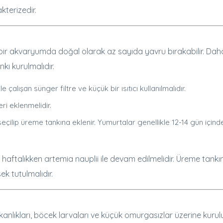
kterizedir.
ş bir akvaryumda doğal olarak az sayıda yavru bırakabilir. Dah
kı kurulmalıdır.
çalışan sünger filtre ve küçük bir ısıtıcı kullanılmalıdır.
ri eklenmelidir.
 seçilip üreme tankına eklenir. Yumurtalar genellikle 12-14 gün içind
i haftalıkken artemia nauplii ile devam edilmelidir. Üreme tank
sek tutulmalıdır.
anlıkları, böcek larvaları ve küçük omurgasızlar üzerine kurul