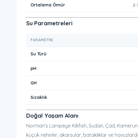
Ortalama Ömür
2-3
Su Parametreleri
PARAMETRE
Su Türü
pH
GH
Sıcaklık
Doğal Yaşam Alanı
Norman’s Lampeye Killifish, Sudan, Çad, Kamerun ve 
küçük nehirler, akarsular, bataklıklar ve havuzlar