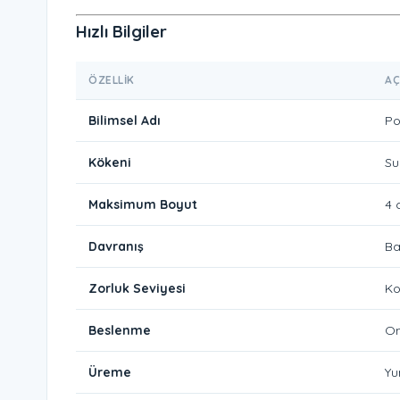
Hızlı Bilgiler
ÖZELLIK
AÇ
Bilimsel Adı
Po
Kökeni
Su
Maksimum Boyut
4 
Davranış
Ba
Zorluk Seviyesi
Ko
Beslenme
Om
Üreme
Yu