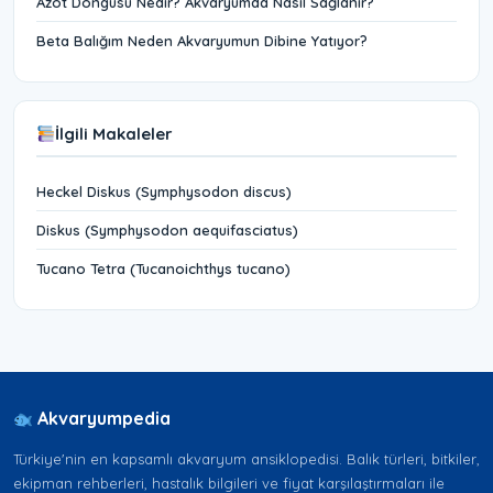
Azot Döngüsü Nedir? Akvaryumda Nasıl Sağlanır?
Beta Balığım Neden Akvaryumun Dibine Yatıyor?
İlgili Makaleler
Heckel Diskus (Symphysodon discus)
Diskus (Symphysodon aequifasciatus)
Tucano Tetra (Tucanoichthys tucano)
Akvaryumpedia
Türkiye'nin en kapsamlı akvaryum ansiklopedisi. Balık türleri, bitkiler,
ekipman rehberleri, hastalık bilgileri ve fiyat karşılaştırmaları ile