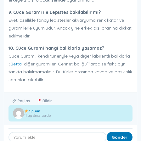
erkeğe 2 dişi olacak şekilde ayarlanmalıdır.
9. Cüce Gurami ile Lepistes bakılabilir mi?
Evet, özellikle fancy lepistesler akvaryuma renk katar ve
guramilerle uyumludur. Ancak yine erkek-dişi oranına dikkat
edilmelidir.
10. Cüce Gurami hangi balıklarla yaşamaz?
Cüce Gurami, kendi türleriyle veya diğer labirentli balıklarla
(
Betta
, diğer guramiler, Cennet balığı/Paradise fish) aynı
tankta bakılmamalıdır. Bu türler arasında kavga ve baskınlık
sorunları çıkabilir.
Paylaş
Bildir
1 puan
11 ay önce sordu
Gönder