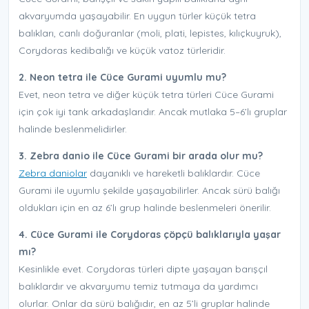
akvaryumda yaşayabilir. En uygun türler küçük tetra
balıkları, canlı doğuranlar (moli, plati, lepistes, kılıçkuyruk),
Corydoras kedibalığı ve küçük vatoz türleridir.
2. Neon tetra ile Cüce Gurami uyumlu mu?
Evet, neon tetra ve diğer küçük tetra türleri Cüce Gurami
için çok iyi tank arkadaşlarıdır. Ancak mutlaka 5–6’lı gruplar
halinde beslenmelidirler.
3. Zebra danio ile Cüce Gurami bir arada olur mu?
Zebra daniolar
dayanıklı ve hareketli balıklardır. Cüce
Gurami ile uyumlu şekilde yaşayabilirler. Ancak sürü balığı
oldukları için en az 6’lı grup halinde beslenmeleri önerilir.
4. Cüce Gurami ile Corydoras çöpçü balıklarıyla yaşar
mı?
Kesinlikle evet. Corydoras türleri dipte yaşayan barışçıl
balıklardır ve akvaryumu temiz tutmaya da yardımcı
olurlar. Onlar da sürü balığıdır, en az 5’li gruplar halinde