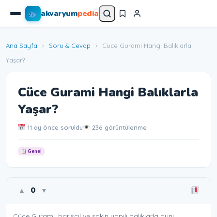
akvaryum
pedia
Ana Sayfa
›
Soru & Cevap
›
Cüce Gurami Hangi Balıklarla
Yaşar?
Cüce Gurami Hangi Balıklarla
Yaşar?
11 ay önce soruldu
236 görüntülenme
Genel
0
▲
▼
Cüce Gurami, barışçıl ve sakin yapılı balıklarla aynı