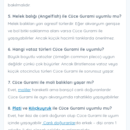
bakılmalıdır.
5. Melek balığı (Angelfish) ile Cüce Gurami uyumlu mu?
Melek balıkları yarı agresif türlerdir. Eğer akvaryum genişse
ve bol bitki-saklanma alanı varsa Cüce Gurami ile
yaşayabilirler. Ancak küçük hacimli tanklarda önerilmez.
6. Hangi vatoz türleri Cüce Gurami ile uyumlu?
Büyük boyutlu vatozlar (örneğin common pleco) uygun
değildir çünkü çok büyürler. Ancak Bristlenose vatoz veya
küçük otocinclus türleri Cüce Gurami ile sorunsuz yaşar.
7. Cüce Gurami ile moli balıkları yaşar mı?
Evet,
moliler
hareketli ama barışçıl canlı doğuranlardır.
Cüce Gurami ile aynı akvaryumda rahatlıkla yaşayabilirler.
8.
Plati
ve
Kılıçkuyruk
ile Cüce Gurami uyumlu mu?
Evet, her ikisi de canlı doğuran olup Cüce Gurami ile uyum
içinde yaşayabilir.
Canlı doğuranlar
da erkek – dişi oranı 1