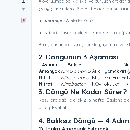
1
Akvaryumda balık dışkısı ve çürüyen artıklar
a
(NO₂⁻)
, ardından diğer bir bakteri grubu nitrit
▼
Amonyak & nitrit:
Zehirli
Nitrat:
Düşük seviyede zararsız; su değişimle
Bu üç basamaklı süreç tankta yaşama elverişli 
2. Döngünün 3 Aşaması
Aşama
Bakteri
Ne
Amonyak
Nitrosomonas
Atık + yemek artı
Nitrit
Nitrosomonas
NH₃ oksitlenir → N
Nitrat
Nitrobacter
NO₂⁻ oksitlenir → 
3. Döngü Ne Kadar Sürer?
Koşullara bağlı olarak
2–6 hafta
. Başlangıç a
süreyi kısaltabilir.
4. Balıksız Döngü — 4 Adım
1) Tanka Amonyak Eklemek