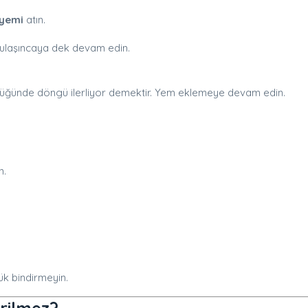
 yemi
atın.
ulaşıncaya dek devam edin.
ldüğünde döngü ilerliyor demektir. Yem eklemeye devam edin.
n.
yük bindirmeyin.