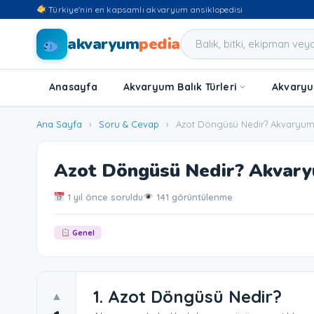
Türkiye'nin en kapsamlı akvaryum ansiklopedisi
akvaryum
pedia
Anasayfa
Akvaryum Balık Türleri
Akvaryum
Ana Sayfa
›
Soru & Cevap
›
Azot Döngüsü Nedir? Akvaryumd
Azot Döngüsü Nedir? Akvary
1 yıl önce soruldu
141 görüntülenme
Genel
1. Azot Döngüsü Nedir?
▲