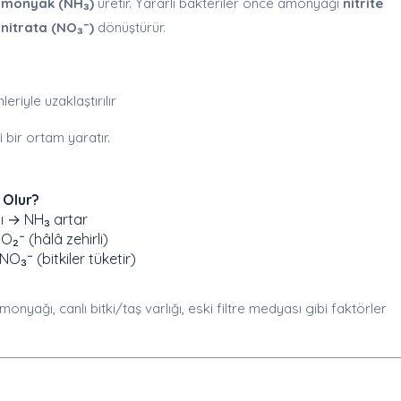
monyak (NH₃)
üretir. Yararlı bakteriler önce amonyağı
nitrite
i
nitrata (NO₃⁻)
dönüştürür.
riyle uzaklaştırılır
bir ortam yaratır.
 Olur?
ğı → NH₃ artar
O₂⁻ (hâlâ zehirli)
NO₃⁻ (bitkiler tüketir)
monyağı, canlı bitki/taş varlığı, eski filtre medyası gibi faktörler