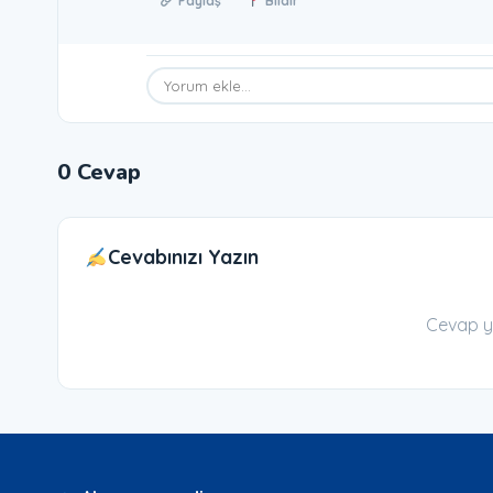
Paylaş
Bildir
0 Cevap
Cevabınızı Yazın
Cevap y