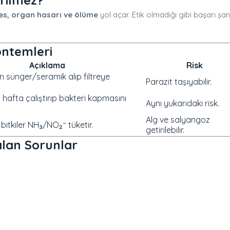
erilmez?
res, organ hasarı ve ölüme
yol açar. Etik olmadığı gibi başarı şan
öntemleri
Açıklama
Risk
 sünger/seramik alıp filtreye
Parazit taşıyabilir.
i 1 hafta çalıştırıp bakteri kapmasını
Aynı yukarıdaki risk.
Alg ve salyangoz
bitkiler NH₃/NO₂⁻ tüketir.
getirilebilir.
ılan Sorunlar