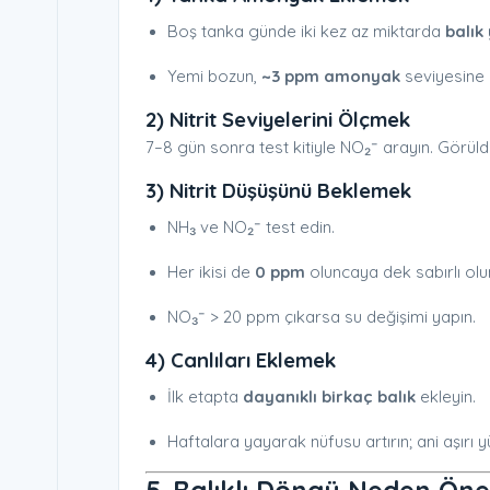
Boş tanka günde iki kez az miktarda
balık
Yemi bozun,
~3 ppm amonyak
seviyesine 
2) Nitrit Seviyelerini Ölçmek
7–8 gün sonra test kitiyle NO₂⁻ arayın. Görü
3) Nitrit Düşüşünü Beklemek
NH₃ ve NO₂⁻ test edin.
Her ikisi de
0 ppm
oluncaya dek sabırlı olu
NO₃⁻ > 20 ppm çıkarsa su değişimi yapın.
4) Canlıları Eklemek
İlk etapta
dayanıklı birkaç balık
ekleyin.
Haftalara yayarak nüfusu artırın; ani aşırı 