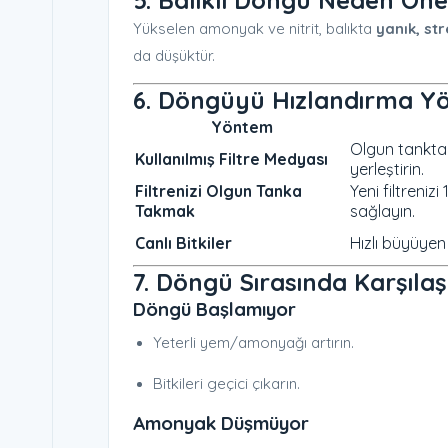
5. Balıklı Döngü Neden Ön
Yükselen amonyak ve nitrit, balıkta
yanık, st
da düşüktür.
6. Döngüyü Hızlandırma Y
Yöntem
Olgun tanktan
Kullanılmış Filtre Medyası
yerleştirin.
Filtrenizi Olgun Tanka
Yeni filtreniz
Takmak
sağlayın.
Canlı Bitkiler
Hızlı büyüyen 
7. Döngü Sırasında Karşılaş
Döngü Başlamıyor
Yeterli yem/amonyağı artırın.
Bitkileri geçici çıkarın.
Amonyak Düşmüyor