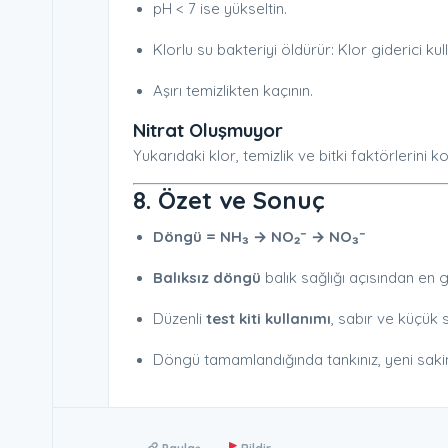
pH < 7 ise yükseltin.
Klorlu su bakteriyi öldürür: Klor giderici kull
Aşırı temizlikten kaçının.
Nitrat Oluşmuyor
Yukarıdaki klor, temizlik ve bitki faktörlerini ko
8. Özet ve Sonuç
Döngü = NH₃ → NO₂⁻ → NO₃⁻
Balıksız döngü
balık sağlığı açısından en 
Düzenli
test kiti kullanımı
, sabır ve küçük 
Döngü tamamlandığında tankınız, yeni sakinler