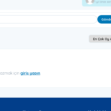
1 yıl önce so
Gönd
azmak için
giriş yapın
.