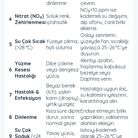
dinlenme
çevirin.
NO₃>10 ppm ise
Nitrat (NO₃)
Soluk renk,
kademeli su değişimi,
4
Zehirlenmesi
iştahsızlık
dip sifonu, canlı bitki
ekleme.
Odayı serinletin,
Su Çok Sıcak
Yüzeye çıkma,
yüzeyde fan; sıcaklığı
5
(>28 °C)
hızlı soluma
yavaşça 25–26 °C’ye
düşürün.
Akıntıyı azaltın,
Yüzme
Dibe çökme
haşlanmış kabuksuz
6
Kesesi
veya dengesiz
bezelye veya
Hastalığı
yüzüş
Daphnia verin.
Beyaz benek
Hastalığa uygun ilaç,
Hastalık &
(Ich), şişkin
7
su kalitesini iyileştirin,
Enfeksiyon
karın (dropsy),
karantinaya alın.
yırtık yüzgeç
Kısa süre dipte
Endişe etmeyin; bitki
8
Dinlenme
durur, sonra
yaprakları, saklanma
normal gezer
alanları ekleyin.
Su Çok
Isıtıcıyı kademeli
Yavaş yüzüş,
9
Soğuk
(<24
olarak 25–26 °C’ye