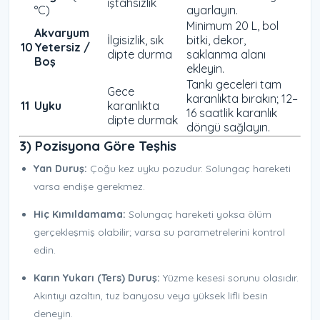
iştahsızlık
°C)
ayarlayın.
Minimum 20 L, bol
Akvaryum
İlgisizlik, sık
bitki, dekor,
10
Yetersiz /
dipte durma
saklanma alanı
Boş
ekleyin.
Tankı geceleri tam
Gece
karanlıkta bırakın; 12–
11
Uyku
karanlıkta
16 saatlik karanlık
dipte durmak
döngü sağlayın.
3) Pozisyona Göre Teşhis
Yan Duruş:
Çoğu kez uyku pozudur. Solungaç hareketi
varsa endişe gerekmez.
Hiç Kımıldamama:
Solungaç hareketi yoksa ölüm
gerçekleşmiş olabilir; varsa su parametrelerini kontrol
edin.
Karın Yukarı (Ters) Duruş:
Yüzme kesesi sorunu olasıdır.
Akıntıyı azaltın, tuz banyosu veya yüksek lifli besin
deneyin.