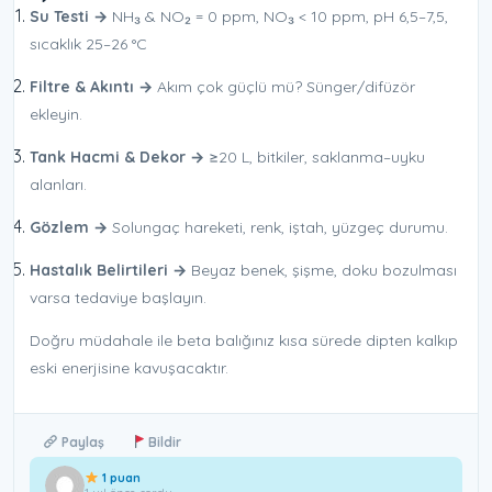
Su Testi →
NH₃ & NO₂ = 0 ppm, NO₃ < 10 ppm, pH 6,5–7,5,
sıcaklık 25–26 °C
Filtre & Akıntı →
Akım çok güçlü mü? Sünger/difüzör
ekleyin.
Tank Hacmi & Dekor →
≥20 L, bitkiler, saklanma–uyku
alanları.
Gözlem →
Solungaç hareketi, renk, iştah, yüzgeç durumu.
Hastalık Belirtileri →
Beyaz benek, şişme, doku bozulması
varsa tedaviye başlayın.
Doğru müdahale ile beta balığınız kısa sürede dipten kalkıp
eski enerjisine kavuşacaktır.
Paylaş
Bildir
1 puan