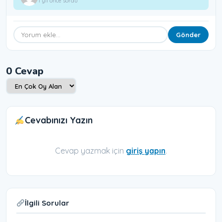
1 yıl önce sordu
Gönder
0 Cevap
Cevabınızı Yazın
Cevap yazmak için
giriş yapın
.
İlgili Sorular