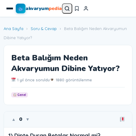
akvaryum
pedia
Ana Sayfa
›
Soru & Cevap
›
Beta Balığım Neden Akvaryumun
Dibine Yatıyor?
Beta Balığım Neden
Akvaryumun Dibine Yatıyor?
1 yıl önce soruldu
1880 görüntülenme
Genel
0
▲
▼
1) Dipte Duran Betalar Normal mi?