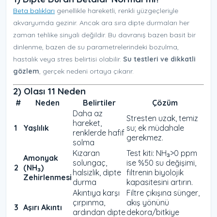
Beta balıkları
genellikle hareketli, renkli yüzgeçleriyle
akvaryumda gezinir. Ancak ara sıra dipte durmaları her
zaman tehlike sinyali değildir. Bu davranış bazen basit bir
dinlenme, bazen de su parametrelerindeki bozulma,
hastalık veya stres belirtisi olabilir.
Su testleri ve dikkatli
gözlem
, gerçek nedeni ortaya çıkarır.
2) Olası 11 Neden
#
Neden
Belirtiler
Çözüm
Daha az
Stresten uzak, temiz
hareket,
1
Yaşlılık
su; ek müdahale
renklerde hafif
gerekmez.
solma
Kızaran
Test kiti: NH₃>0 ppm
Amonyak
solungaç,
ise %50 su değişimi,
2
(NH₃)
halsizlik, dipte
filtrenin biyolojik
Zehirlenmesi
durma
kapasitesini artırın.
Akıntıya karşı
Filtre çıkışına sünger,
çırpınma,
akış yönünü
3
Aşırı Akıntı
ardından dipte
dekora/bitkiye