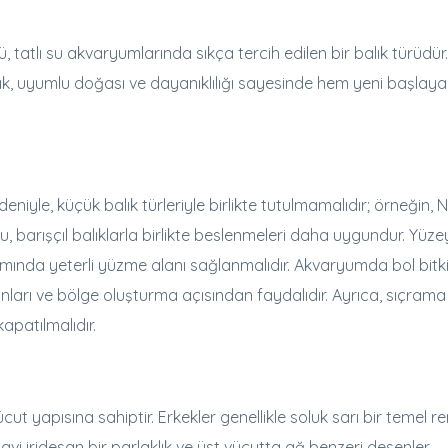
tlı su akvaryumlarında sıkça tercih edilen bir balık türüdür.
lık, uyumlu doğası ve dayanıklılığı sayesinde hem yeni başlaya
niyle, küçük balık türleriyle birlikte tutulmamalıdır; örneğin, 
tlu, barışçıl balıklarla birlikte beslenmeleri daha uygundur. Yüz
mında yeterli yüzme alanı sağlanmalıdır. Akvaryumda bol bitk
anları ve bölge oluşturma açısından faydalıdır. Ayrıca, sıçrama
apatılmalıdır.
ut yapısına sahiptir. Erkekler genellikle soluk sarı bir temel r
Mavi iridesan bir parlaklık ve üst vücutta ağ benzeri desenler