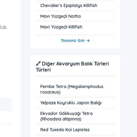
Chevalier’s Epiplatys Killifish
Mavi Yüzgeçli Notho
rlak
Mavi Yüzgeçli Killifish
Tümünü Gör →
🔗 Diğer Akvaryum Balık Türleri
Türleri
Pembe Tetra (Megalamphodus
rosaceus)
Yelpaze Kuyruklu Japon Balığı
Ekvador Gökkuşağı Tetra
(Rhoadsia altipinna)
Red Tuxedo Koi Lepistes