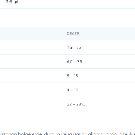
3-5 yıl
DEĞER
Tatlı su
6,0 – 7,5
5 – 15
4 – 10
22 – 28°C
zanan bölgelerde, durgun veya yavaş akan sularda, özellikle