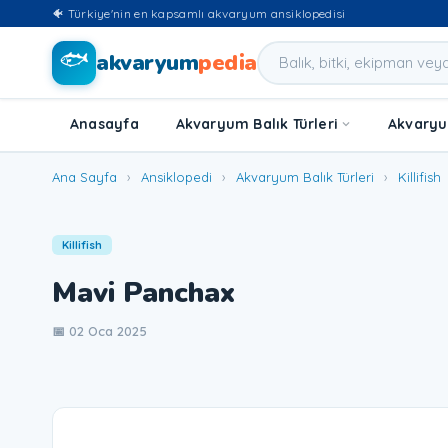
🐠 Türkiye'nin en kapsamlı akvaryum ansiklopedisi
🐟
akvaryum
pedia
Anasayfa
Akvaryum Balık Türleri
Akvaryum
Ana Sayfa
›
Ansiklopedi
›
Akvaryum Balık Türleri
›
Killifish
Killifish
Mavi Panchax
📅 02 Oca 2025