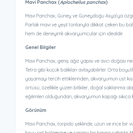
Mavi Panchax (
Aplocheilus panchax
)
Mavi Panchax, Güney ve Güneydoğu Asya’ya özgü, ta
Parlak mavi ve yeşil tonlarıyla dikkat çeken bu ba
hem de deneyimli akvaryumcular için idealdir.
Genel Bilgiler
Mavi Panchax, geniş ağız yapısı ve avcı doğası nede
Tetra gibi küçük balıkları avlayabilirler. Orta boyu
yaşamayı tercih ettiklerinden, akvaryumun üst kıs
örtüsü, özellikle yüzen bitkiler, doğal saklanma al
eğilimleri olduğundan, akvaryumun kapağı sıkıca k
Görünüm
Mavi Panchax, torpido şeklinde, uzun ve ince bir vüc
koyu sırt bölgesine ve sarımsı bir karına sahiptir. 