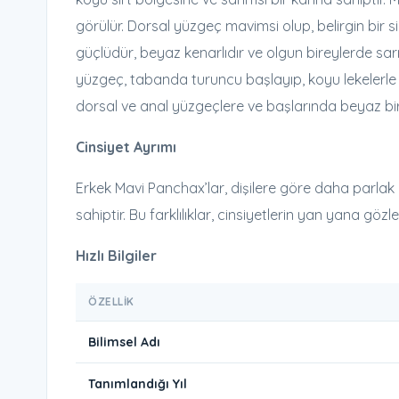
görülür. Dorsal yüzgeç mavimsi olup, belirgin bir 
güçlüdür, beyaz kenarlıdır ve olgun bireylerde sarı
yüzgeç, tabanda turuncu başlayıp, koyu lekelerle k
dorsal ve anal yüzgeçlere ve başlarında beyaz bir 
Cinsiyet Ayrımı
Erkek Mavi Panchax’lar, dişilere göre daha parla
sahiptir. Bu farklılıklar, cinsiyetlerin yan yana göz
Hızlı Bilgiler
ÖZELLIK
Bilimsel Adı
Tanımlandığı Yıl