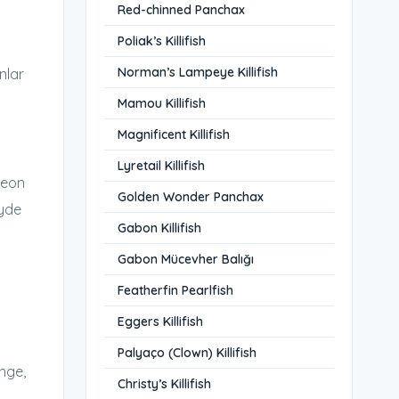
Red-chinned Panchax
Poliak’s Killifish
Norman’s Lampeye Killifish
nlar
Mamou Killifish
Magnificent Killifish
Lyretail Killifish
Neon
Golden Wonder Panchax
eyde
Gabon Killifish
i
Gabon Mücevher Balığı
Featherfin Pearlfish
Eggers Killifish
Palyaço (Clown) Killifish
enge,
Christy’s Killifish