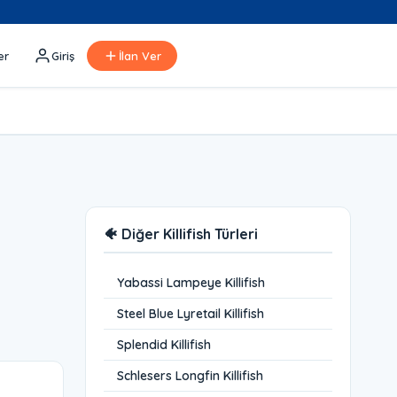
er
Giriş
İlan Ver
🐠 Diğer Killifish Türleri
Yabassi Lampeye Killifish
Steel Blue Lyretail Killifish
Splendid Killifish
Schlesers Longfin Killifish