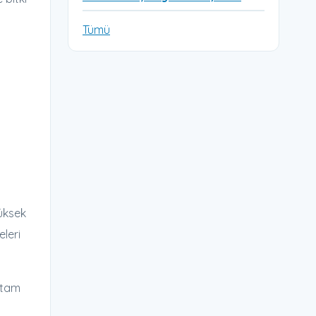
Tümü
üksek
eleri
rtam