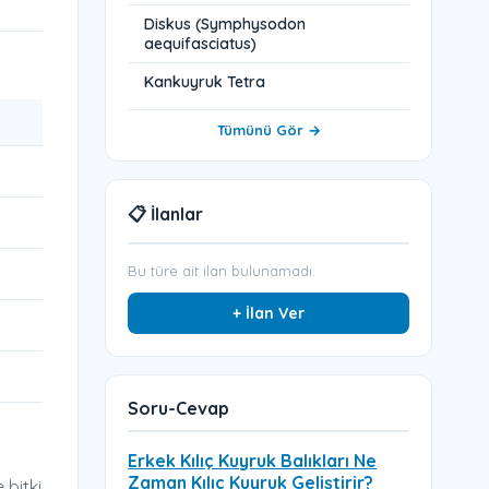
Diskus (Symphysodon
aequifasciatus)
Kankuyruk Tetra
Tümünü Gör →
📋 İlanlar
Bu türe ait ilan bulunamadı.
+ İlan Ver
Soru-Cevap
Erkek Kılıç Kuyruk Balıkları Ne
Zaman Kılıç Kuyruk Geliştirir?
 bitki