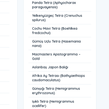
Panda Tetra (Aphyocharax
paraguayensis)
Yelkenyüzgeç Tetra (Crenuchus
spilurus)
Cochu Mavi Tetra (Boehlkea
fredcochui)
Gümüş Uçlu Tetra (Hasemania
nana)
Macmasters Apistogramma –
Gold
Aslanbaş Japon Balığı
Afrika Ay Tetrası (Bathyaethiops
caudomaculatus)
Günışığı Tetra (Hemigrammus
erythrozonus)
Işıklı Tetra (Hemigrammus
ocellifer)