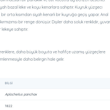
siyah bazal leke ve koyu kenarlara sahiptir. Kuyruk yüzgeci
 bir orta kısımdan siyah kenarlı bir kuyruğa geçiş yapar. Anal
ırmızımsı bir renge dönüşür. Dişiler daha soluk renklidir, yuva
lekeye sahiptir.
k renklere, daha büyük boyuta ve hafifçe uzamış yüzgeçlere
lemlenmesiyle daha belirgin hale gelir.
BILGI
Aplocheilus panchax
1822