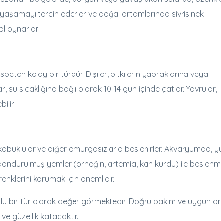
yaşamayı tercih ederler ve doğal ortamlarında sivrisinek
l oynarlar.
ten kolay bir türdür. Dişiler, bitkilerin yapraklarına veya
, su sıcaklığına bağlı olarak 10-14 gün içinde çatlar. Yavrular,
ilir.
kabuklular ve diğer omurgasızlarla beslenirler. Akvaryumda, y
ve dondurulmuş yemler (örneğin, artemia, kan kurdu) ile beslenm
e renklerini korumak için önemlidir.
lu bir tür olarak değer görmektedir. Doğru bakım ve uygun o
ve güzellik katacaktır.