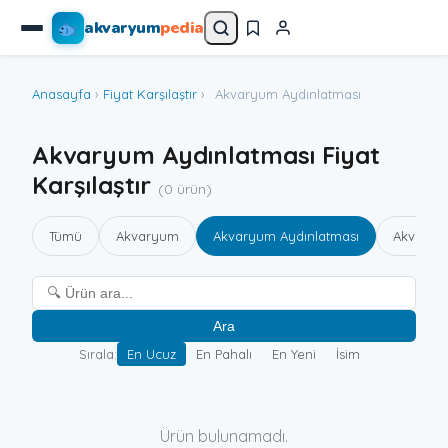
akvaryum
pedia
Anasayfa
›
Fiyat Karşılaştır
›
Akvaryum Aydınlatması
Akvaryum Aydınlatması Fiyat
Karşılaştır
(0 ürün)
Tümü
Akvaryum
Akvaryum Aydınlatması
Akvaryum
Ara
Sırala:
En Ucuz
En Pahalı
En Yeni
İsim
Ürün bulunamadı.