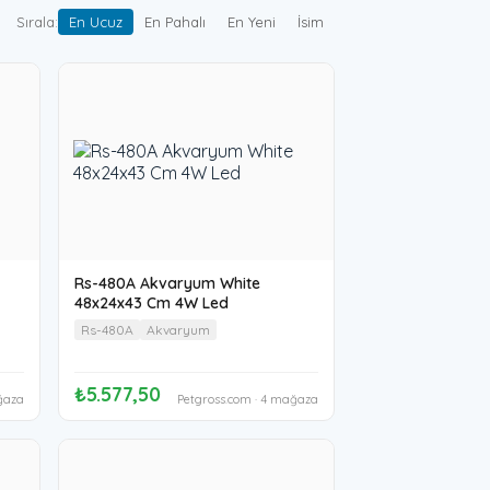
Sırala:
En Ucuz
En Pahalı
En Yeni
İsim
Rs-480A Akvaryum White
48x24x43 Cm 4W Led
Rs-480A
Akvaryum
₺5.577,50
ğaza
Petgross.com · 4 mağaza