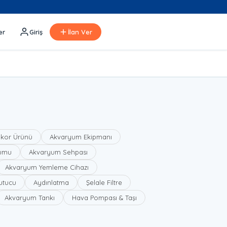
er
Giriş
İlan Ver
kor Ürünü
Akvaryum Ekipmanı
umu
Akvaryum Sehpası
Akvaryum Yemleme Cihazı
ğutucu
Aydınlatma
Şelale Filtre
Akvaryum Tankı
Hava Pompası & Taşı