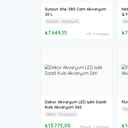
Sunsun Xhe-380 Cam Akvaryum
Ne
26 L
& F
Sunsun
Akvaryum
Ne
₺7.649,15
₺7
N11 · 2 mağaza
Dekor Akvaryum LED Işıklı Saatli
Flu
Kule Akvaryum Seti
Fl
Dekor
Akvaryum
₺13.775,00
₺1
Pttavm · 2 mağaza