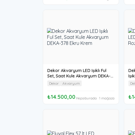
Dekor Akvaryum LED Işıklı Ful
Dek
Set, Saat Kule Akvaryum DEKA-
Işı
378 Ekru Krem
Ro
Dekor
Akvaryum
De
₺14.500,00
₺1
Hepsiburada · 1 mağaza