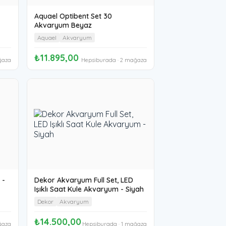
Aquael Optibent Set 30
Akvaryum Beyaz
Aquael
Akvaryum
₺11.895,00
ğaza
Hepsiburada · 2 mağaza
 -
Dekor Akvaryum Full Set, LED
Işıklı Saat Kule Akvaryum - Siyah
Dekor
Akvaryum
₺14.500,00
ğaza
Hepsiburada · 1 mağaza