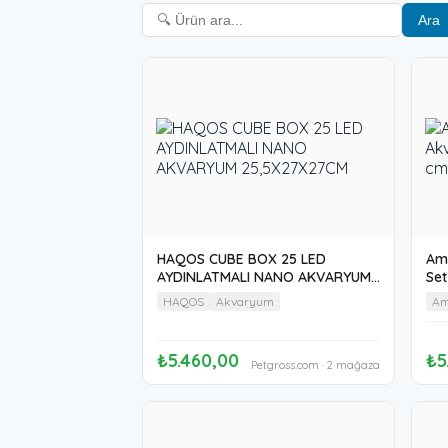
Ara
HAQOS CUBE BOX 25 LED
Am
AYDINLATMALI NANO AKVARYUM
Set
25,5X27X27CM
HAQOS
Akvaryum
Am
₺5.460,00
₺5
Petgross.com · 2 mağaza