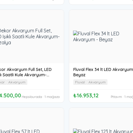
or Akvaryum Full Set, LED
Fluval Flex 34 lt LED Akvaryum
klı Saatli Kule Akvaryum-
Beyaz
zalya
kor
Akvaryum
Fluval
Akvaryum
4.500,00
₺16.953,12
Hepsiburada · 1 mağaza
Pttavm · 1 ma