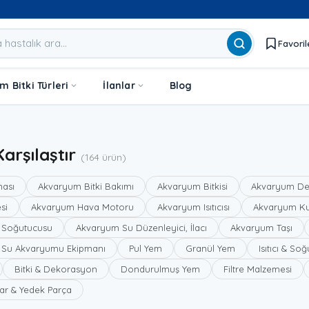
Favoril
 Bitki Türleri
İlanlar
Blog
arşılaştır
(164 ürün)
ması
Akvaryum Bitki Bakımı
Akvaryum Bitkisi
Akvaryum De
si
Akvaryum Hava Motoru
Akvaryum Isıtıcısı
Akvaryum K
 Soğutucusu
Akvaryum Su Düzenleyici, İlacı
Akvaryum Taşı
u Su Akvaryumu Ekipmanı
Pul Yem
Granül Yem
Isıtıcı & So
Bitki & Dekorasyon
Dondurulmuş Yem
Filtre Malzemesi
ar & Yedek Parça