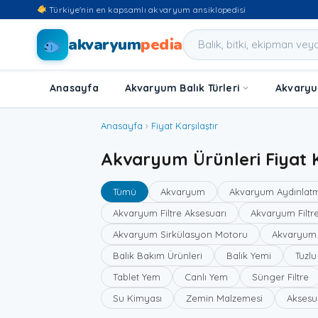
Türkiye'nin en kapsamlı akvaryum ansiklopedisi
akvaryum
pedia
Anasayfa
Akvaryum Balık Türleri
Akvaryum
Anasayfa
›
Fiyat Karşılaştır
Akvaryum Ürünleri Fiyat K
Tümü
Akvaryum
Akvaryum Aydınlat
Akvaryum Filtre Aksesuarı
Akvaryum Filtre
Akvaryum Sirkülasyon Motoru
Akvaryum
Balık Bakım Ürünleri
Balık Yemi
Tuzl
Tablet Yem
Canlı Yem
Sünger Filtre
Su Kimyası
Zemin Malzemesi
Aksesu