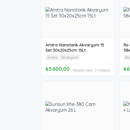
Amtra Nanotank Akvaryum 15
Rs
Set 30x20x25cm 15Lt
58
Amtra
Akvaryum
Rs
₺5.600,00
₺6
Hepsiburada · 2 mağaza