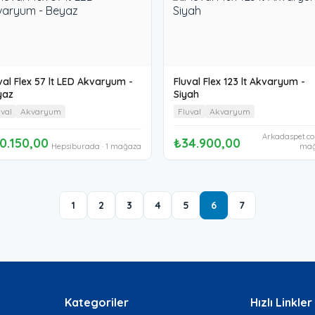
val Flex 57 lt LED Akvaryum -
Fluval Flex 123 lt Akvaryum -
yaz
Siyah
uval
Akvaryum
Fluval
Akvaryum
Arkadaspet.co
0.150,00
₺34.900,00
Hepsiburada · 1 mağaza
mağ
1
2
3
4
5
6
7
Kategoriler
Hızlı Linkler