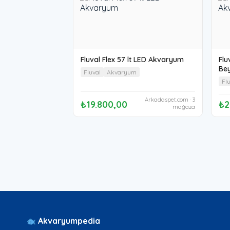
Fluval Flex 57 lt LED Akvaryum
Flu
Be
Fluval
Akvaryum
Fl
Arkadaspet.com · 3
₺19.800,00
₺2
mağaza
Akvaryumpedia