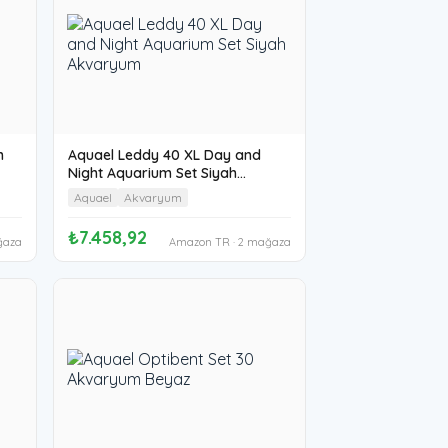
m
Aquael Leddy 40 XL Day and
Night Aquarium Set Siyah
Akvaryum
Aquael
Akvaryum
₺7.458,92
ğaza
Amazon TR · 2 mağaza