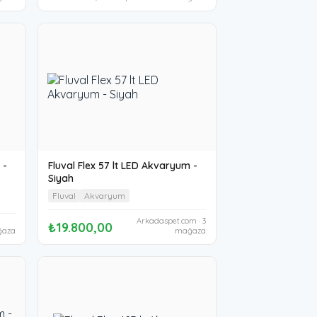
 -
Fluval Flex 57 lt LED Akvaryum -
Siyah
Fluval
Akvaryum
Arkadaspet.com · 3
₺19.800,00
ğaza
mağaza