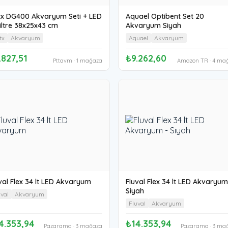
tx DG400 Akvaryum Seti + LED
Aquael Optibent Set 20
iltre 38x25x43 cm
Akvaryum Siyah
tx
Akvaryum
Aquael
Akvaryum
.827,51
₺9.262,60
Pttavm · 1 mağaza
Amazon TR · 4 ma
val Flex 34 lt LED Akvaryum
Fluval Flex 34 lt LED Akvaryum
Siyah
uval
Akvaryum
Fluval
Akvaryum
4.353,94
₺14.353,94
Pazarama · 3 mağaza
Pazarama · 3 ma