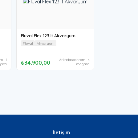
Fluval Flex 123 lt Akvaryum
Fluval
Akvaryum
m · 1
Arkadaspet.com · 4
₺34.900,00
aza
mağaza
İletişim