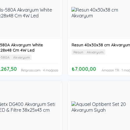
-580A Akvaryum White
Resun 40x30x38 cm Akvaryu
x28x48 Cm 4W Led
Resun
Akvaryum
-580A
Akvaryum
.267,50
₺7.000,00
Petgross.com · 4 mağaza
Amazon TR · 1 ma