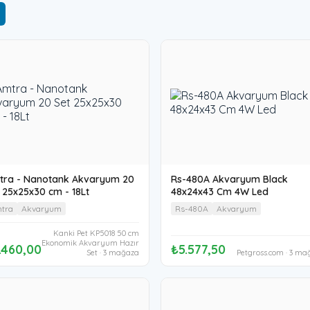
tra - Nanotank Akvaryum 20
Rs-480A Akvaryum Black
 25x25x30 cm - 18Lt
48x24x43 Cm 4W Led
tra
Akvaryum
Rs-480A
Akvaryum
Kanki Pet KP5018 50 cm
Ekonomik Akvaryum Hazır
.460,00
₺5.577,50
Set · 3 mağaza
Petgross.com · 3 ma