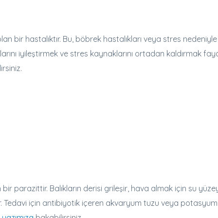
an bir hastalıktır. Bu, böbrek hastalıkları veya stres nedeniyle
ullarını iyileştirmek ve stres kaynaklarını ortadan kaldırmak fay
rsiniz.
r parazittir. Balıkların derisi grileşir, hava almak için su yüze
ler. Tedavi için antibiyotik içeren akvaryum tuzu veya potasyum
 yazımıza
bakabilirsiniz.