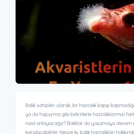
Balık sahipleri olarak, bir hastalık kapıp kapmadı
ya da hapşırma gibi belirtilerle hastalıklarımızı far
nasıl anlayacağız? Balıklar da yaşamaya devam eden
karşılaşabilirler. Neyse ki, balık hastalıkları hakk