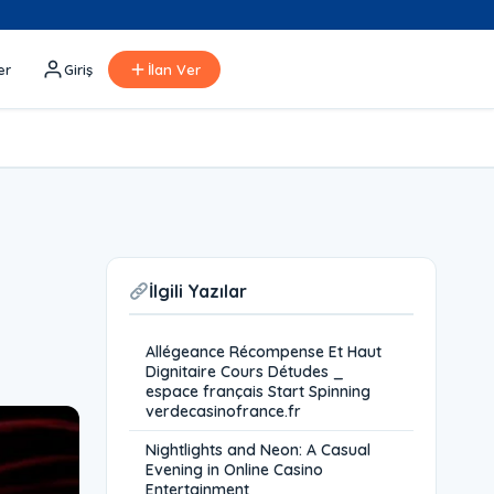
er
Giriş
İlan Ver
İlgili Yazılar
Allégeance Récompense Et Haut
Dignitaire Cours Détudes _
espace français Start Spinning
verdecasinofrance.fr
Nightlights and Neon: A Casual
Evening in Online Casino
Entertainment