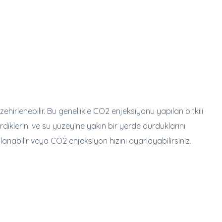
ehirlenebilir. Bu genellikle CO2 enjeksiyonu yapılan bitkili
erdiklerini ve su yüzeyine yakın bir yerde durduklarını
llanabilir veya CO2 enjeksiyon hızını ayarlayabilirsiniz.