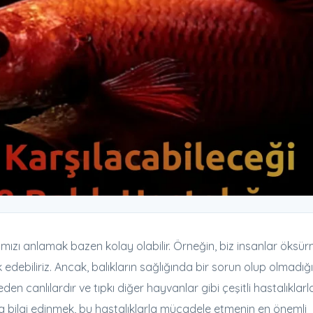
ğımızı anlamak bazen kolay olabilir. Örneğin, biz insanlar öksü
k edebiliriz. Ancak, balıkların sağlığında bir sorun olup olmadığı
 canlılardır ve tıpkı diğer hayvanlar gibi çeşitli hastalıklarl
ında bilgi edinmek, bu hastalıklarla mücadele etmenin en önemli