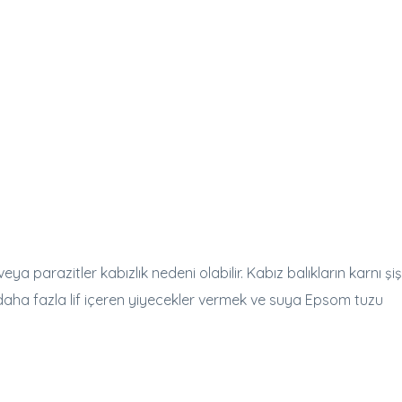
eya parazitler kabızlık nedeni olabilir. Kabız balıkların karnı şi
a daha fazla lif içeren yiyecekler vermek ve suya Epsom tuzu