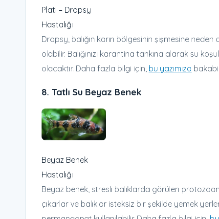
Plati – Dropsy
Hastalığı
Dropsy, balığın karın bölgesinin şişmesine neden ol
olabilir. Balığınızı karantina tankına alarak su koş
olacaktır. Daha fazla bilgi için,
bu yazımıza
bakabili
8.
Tatlı Su Beyaz Benek
Beyaz Benek
Hastalığı
Beyaz benek, stresli balıklarda görülen protozoan bi
çıkarlar ve balıklar isteksiz bir şekilde yemek yer
permanganat kullanılabilir. Daha fazla bilgi için,
bu