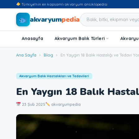
Türkiye'nin en kapsamlı akvaryum ansiklopedisi
akvaryum
pedia
Anasayfa
Akvaryum Balık Türleri
Akvaryum
Ana Sayfa
›
Blog
›
En Yaygın 18 Balık Hastalığı ve Tedavi Yö
Akvaryum Balık Hastalıkları ve Tedavileri
En Yaygın 18 Balık Hastal
23 Şub 2025
akvaryumpedia