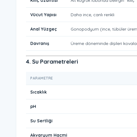
Kılıç Uzantısı
Alt kuyruk lobunda belirgin “kılıç”
Vücut Yapısı
Daha ince, canlı renkli
Anal Yüzgeç
Gonopodyum (ince, tübüler ürem
Davranış
Üreme döneminde dişileri kovala
4. Su Parametreleri
PARAMETRE
Sıcaklık
pH
Su Sertliği
Akvaryum Hacmi