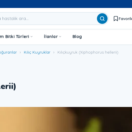
Favoril
 Bitki Türleri
İlanlar
Blog
oğuranlar
›
Kılıç Kuyruklar
›
Kılıçkuyruk (Xiphophorus hellerii)
erii)