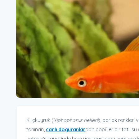
Kılıçkuyruk (
Xiphophorus hellerii
), parlak renkleri 
tanınan,
canlı doğuranlar
dan popüler bir tatlı su 
yeteneği sayesinde hem yeni başlayan hem de deney