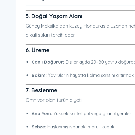
5. Doğal Yaşam Alanı
Güney Meksika’dan kuzey Honduras’a uzanan nehir, 
alkali suları tercih eder.
6. Üreme
Canlı Doğurur:
Dişiler ayda 20–80 yavru doğurabil
Bakım:
Yavruların hayatta kalma şansını artırmak 
7. Beslenme
Omnivor olan türün diyeti:
Ana Yem:
Yüksek kaliteli pul veya granül yemler
Sebze:
Haşlanmış ıspanak, marul, kabak