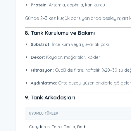
Protein:
Artemia, daphnia, kan kurdu
Günde 2–3 kez küçük porsiyonlarda besleyin; artıkl
8. Tank Kurulumu ve Bakımı
Substrat:
İnce kum veya yuvarlak çakıl
Dekor:
Kayalar, mağaralar, kökler
Filtrasyon:
Güçlü dış filtre; haftalık %20–30 su değ
Aydınlatma:
Orta düzey, yüzen bitkilerle gölgel
9. Tank Arkadaşları
UYUMLU TÜRLER
Corydoras, Tetra, Danio, Barb