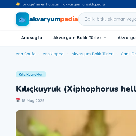
Türkiye'nin en kapsamlı akvaryum ansiklopedisi
akvaryum
pedia
Anasayfa
Akvaryum Balık Türleri
Akvaryum
Ana Sayfa
›
Ansiklopedi
›
Akvaryum Balık Türleri
›
Canlı D
Kılıç Kuyruklar
Kılıçkuyruk (Xiphophorus hell
18 May 2025