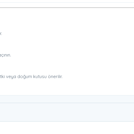
r.
çının.
itki veya doğum kutusu önerilir.