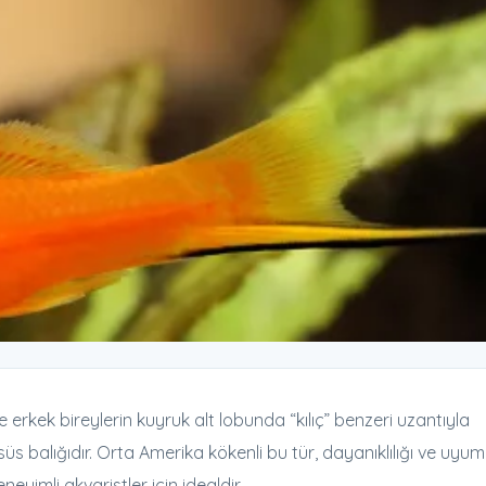
ve erkek bireylerin kuyruk alt lobunda “kılıç” benzeri uzantıyla
süs balığıdır. Orta Amerika kökenli bu tür, dayanıklılığı ve uyum
imli akvaristler için idealdir.