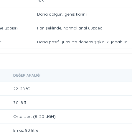
Yok
Daha dolgun, geniş karınlı
e yapısı)
Fan şeklinde, normal anal yüzgeç
r
Daha pasif, yumurta dönemi şişkinlik yapabilir
DEĞER ARALIĞI
22–28 °C
7.0–8.3
Orta–sert (8–20 dGH)
En az 80 litre