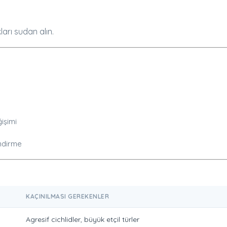
arı sudan alın.
işimi
endirme
KAÇINILMASI GEREKENLER
Agresif cichlidler, büyük etçil türler