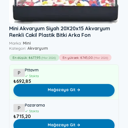
Mini Akvaryum Siyah 20X20x15 Akvaryum
Renkli Cakil Plastik Bitki Arka Fon
Marka:
Mini
Kategori:
Akvaryum
En düşük: ₺677,95
En yüksek: ₺745,00
(Mar 2026)
(Mar 2026)
Pttavm
P
✓ Stokta
₺692,85
Mağazaya Git →
Pazarama
P
✓ Stokta
₺715,20
Mağazaya Git →