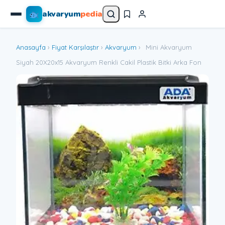
akvaryum
pedia
Anasayfa
›
Fiyat Karşılaştır
›
Akvaryum
›
Mini Akvaryum
Siyah 20X20x15 Akvaryum Renkli Cakil Plastik Bitki Arka Fon