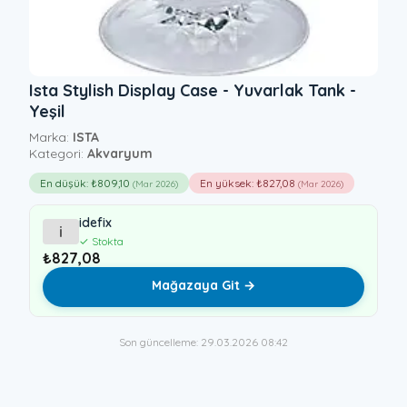
Ista Stylish Display Case - Yuvarlak Tank -
Yeşil
Marka:
ISTA
Kategori:
Akvaryum
En düşük: ₺809,10
En yüksek: ₺827,08
(Mar 2026)
(Mar 2026)
idefix
i
✓ Stokta
₺827,08
Mağazaya Git →
Son güncelleme: 29.03.2026 08:42