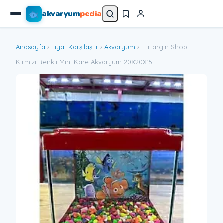
akvaryum
pedia
Anasayfa
›
Fiyat Karşılaştır
›
Akvaryum
›
Ertargın Shop
Kırmızı Renkli Mini Kare Akvaryum 20X20X15