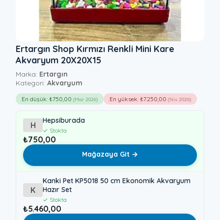
Ertargın Shop Kırmızı Renkli Mini Kare
Akvaryum 20X20X15
Marka:
Ertargın
Kategori:
Akvaryum
En düşük: ₺750,00
En yüksek: ₺7.250,00
(Mar 2026)
(Nis 2026)
Hepsiburada
H
✓ Stokta
₺750,00
Mağazaya Git →
Kanki Pet KP5018 50 cm Ekonomik Akvaryum
K
Hazır Set
✓ Stokta
₺5.460,00