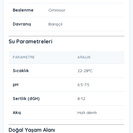
Beslenme
Omnivor
Davranış
Barışçıl
Su Parametreleri
PARAMETRE
ARALIK
Sıcaklık
22-28°C
pH
6.5-7.5
Sertlik (dGH)
8-12
Akış
Hızlı akıntı
Doğal Yaşam Alanı