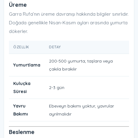
Üreme
Garra Rufa’nın üreme davranışı hakkında bilgiler sınırlıdır.
Doğada genellikle Nisan-Kasım ayları arasında yumurta
dökerler.
ÖZELLIK
DETAY
200-500 yumurta; taşlara veya
Yumurtlama
çakıla bırakılır
Kuluçka
2-3 gün
Süresi
Yavru
Ebeveyn bakımı yoktur, yavrular
Bakımı
ayrılmalıdır
Beslenme