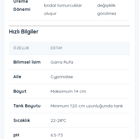
Üreme
bridal tomurcuklar
değişiklik
Dönemi
oluşur
görülmez
Hızlı Bilgiler
ÖZELLIK
DETAY
Bilimsel İsim
Garra Rufa
Aile
Cyprinidae
Boyut
Maksimum 14 cm
Tank Boyutu
Minimum 120 cm uzunluğunda tank
Sıcaklık
22-28°C
pH
6.5-7.5