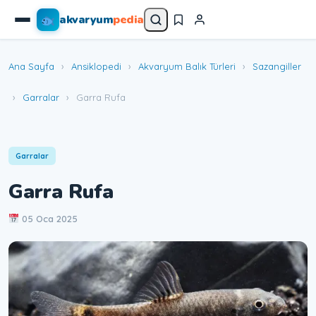
akvaryum
pedia
Ana Sayfa
›
Ansiklopedi
›
Akvaryum Balık Türleri
›
Sazangiller
›
Garralar
›
Garra Rufa
Garralar
Garra Rufa
05 Oca 2025